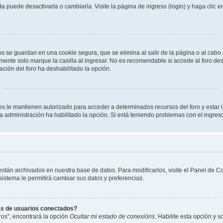
 puede desactivarla o cambiarla. Visite la página de ingreso (login) y haga clic 
os se guardan en una cookie segura, que se elimina al salir de la página o al cab
ente solo marque la casilla al ingresar. No es recomendable si accede al foro des
tración del foro ha deshabilitado la opción.
les le mantienen autorizado para acceder a determinados recursos del foro y estar
 la administración ha habilitado la opción. Si está teniendo problemas con el ingres
 están archivados en nuestra base de datos. Para modificarlos, visite el Panel de 
 sistema le permitirá cambiar sus datos y preferencias.
as de usuarios conectados?
os", encontrará la opción
Ocultar mi estado de conexións
. Habilite esta opción y 