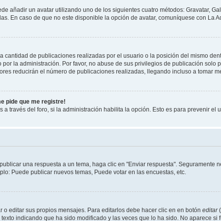
ede añadir un avatar utilizando uno de los siguientes cuatro métodos: Gravatar, Ga
s. En caso de que no este disponible la opción de avatar, comuníquese con La Ad
cantidad de publicaciones realizadas por el usuario o la posición del mismo dentr
r la administración. Por favor, no abuse de sus privilegios de publicación solo p
ores reducirán el número de publicaciones realizadas, llegando incluso a tomar me
me pide que me registre!
 a través del foro, si la administración habilita la opción. Esto es para prevenir e
publicar una respuesta a un tema, haga clic en "Enviar respuesta". Seguramente ne
mplo: Puede publicar nuevos temas, Puede votar en las encuestas, etc.
 o editar sus propios mensajes. Para editarlos debe hacer clic en en botón
editar
(
texto indicando que ha sido modificado y las veces que lo ha sido. No aparece si 