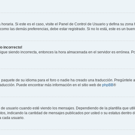
horaria. Si este es el caso, visite el Panel de Control de Usuario y defina su zona
 como las demás preferencias, debe estar registrado. Si no lo está, este es un bu
do incorrecto!
 sigue siendo incorrecta, entonces la hora almacenada en el servidor es errónea. P
 paquete de su idioma para el foro o nadie ha creado una traducción. Pregúntele a
 traducción. Puede encontrar más información en el sitio web de
phpBB
®
suario cuando esté viendo los mensajes. Dependiendo de la plantilla que utilice
ntos, indicando la cantidad de mensajes publicados por usted o su estatus dentro
a cada usuario.