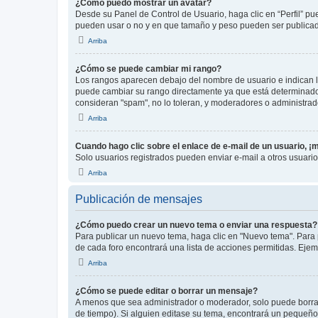
¿Cómo puedo mostrar un avatar?
Desde su Panel de Control de Usuario, haga clic en “Perfil” pu
pueden usar o no y en que tamaño y peso pueden ser publicada
Arriba
¿Cómo se puede cambiar mi rango?
Los rangos aparecen debajo del nombre de usuario e indican la 
puede cambiar su rango directamente ya que está determinado po
consideran "spam", no lo toleran, y moderadores o administrad
Arriba
Cuando hago clic sobre el enlace de e-mail de un usuario, ¡
Solo usuarios registrados pueden enviar e-mail a otros usuarios
Arriba
Publicación de mensajes
¿Cómo puedo crear un nuevo tema o enviar una respuesta?
Para publicar un nuevo tema, haga clic en "Nuevo tema". Para 
de cada foro encontrará una lista de acciones permitidas. Eje
Arriba
¿Cómo se puede editar o borrar un mensaje?
A menos que sea administrador o moderador, solo puede borrar
de tiempo). Si alguien editase su tema, encontrará un pequeño 