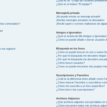
¿Qué es un "Grupo de Usuarios predeterm
¿Qué es el enlace "El equipo"?
Mensajería privada
¡No puedo enviar un mensaje privado!
¡Recibo mensajes privados no deseados!
arios conectados?
¡Recibí spam o correos maliciosos de alguie
to!
Amigos e Ignorados
¿Qué es la lista de Mis Amigos e Ignorados
¿Cómo se puede añadir o borrar usuarios d
Búsqueda en los foros
e me registre!
¿Cómo se puede buscar en uno o varios fo
¿Por qué mi búsqueda me devuelve ningún 
¿Por qué mi búsqueda me devuelve una pág
¿Cómo busco usuarios?
¿Como se puede encontrar mis propios me
Suscripciones y Favoritos
¿Cuál es la diferencia entre añadir como Fa
¿Cómo marcar Favoritos o suscribirse a t
¿Cómo me suscribo a un foro específico?
¿Cómo borro mis suscripciones?
Archivos Adjuntos
¿Qué archivos adjuntos son permitidos en e
¿Cómo encuentro todos mis archivos adjun