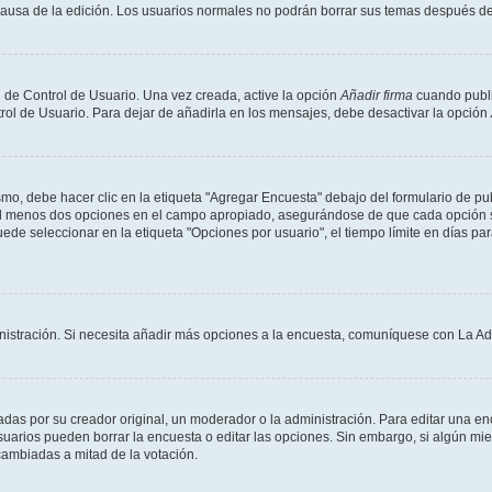
a causa de la edición. Los usuarios normales no podrán borrar sus temas después 
 de Control de Usuario. Una vez creada, active la opción
Añadir firma
cuando publi
trol de Usuario. Para dejar de añadirla en los mensajes, debe desactivar la opción
o, debe hacer clic en la etiqueta "Agregar Encuesta" debajo del formulario de publi
 al menos dos opciones en el campo apropiado, asegurándose de que cada opción se
 seleccionar en la etiqueta "Opciones por usuario", el tiempo límite en días para 
inistración. Si necesita añadir más opciones a la encuesta, comuníquese con La Ad
as por su creador original, un moderador o la administración. Para editar una enc
usuarios pueden borrar la encuesta o editar las opciones. Sin embargo, si algún 
 cambiadas a mitad de la votación.