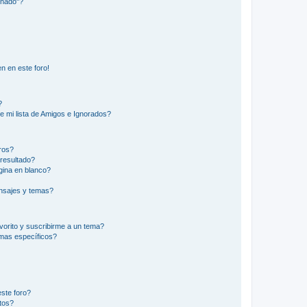
inado"?
n en este foro!
?
e mi lista de Amigos e Ignorados?
ros?
resultado?
ina en blanco?
nsajes y temas?
vorito y suscribirme a un tema?
emas específicos?
ste foro?
tos?