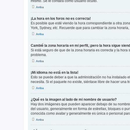
mismo. Se le contará como usuario oculto.
Arriba
¡La hora en los foros no es correcta!
Es posible que esté viendo la hora correspondiente a otra zona 
York, Sydney, etc. Recuerde que para cambiar la zona horaria,
Arriba
Cambié la zona horaria en mi perfil, ¡pero la hora sigue sien
Si está seguro de que de la zona horaria es correcta y la hora
problema.
Arriba
¡Mi idioma no está en la lista!
Esto se puede deber a que la administración no ha instalado el
necesita. Si el paquete no existe, siéntase libre de hacer una
Arriba
¿Qué es la imagen al lado de mi nombre de usuario?
Hay dos imágenes que pueden aparecer debajo de su nombre de u
del usuario, generalmente en forma de estrellas, bloques o pu
conocida como avatar y generalmente es única o personal par
Arriba