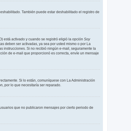
deshabilitado. También puede estar deshabilitado el registro de
O) está activado y cuando se registró eligió la opción
Soy
tas deben ser activadas, ya sea por usted mismo o por La
 las instrucciones. Si no recibió ningún e-mail, seguramente la
rección de e-mail que proporcionó es correcta, envíe un mensaje
rrectamente. Si lo están, comuníquese con La Administración
n, por lo que necesitaría ser reparado.
usuarios que no publicaron mensajes por cierto periodo de