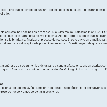
ección IP o que el nombre de usuario con el que está intentando registrarse, esté 
l sitio.
stá correcto, hay dos posibles razones. Si el Sistema de Protección Infantil (APPC
iones que se le darán para activar la cuenta. Algunos foros disponen que las cuen
ón se le brindará al finalizar el proceso de registro. Si se le envió un e-mail, siga
o tal vez haya sido capturada por un filtro anti-spam. Si está seguro de que la di
o, asegúrese de que su nombre de usuario y contraseña se encuentren escritos co
 que el foro esté mal configurado por su dueño y/o tenga fallos en la programació
rme!
su cuenta por alguna razón. También, algunos foros periódicamente remueven sus 
strese de nuevo y participe de las discuciones.