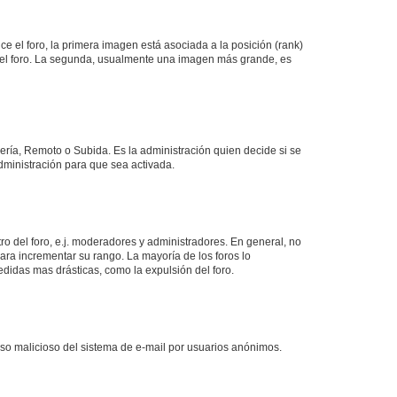
 el foro, la primera imagen está asociada a la posición (rank)
 del foro. La segunda, usualmente una imagen más grande, es
lería, Remoto o Subida. Es la administración quien decide si se
ministración para que sea activada.
o del foro, e.j. moderadores y administradores. En general, no
ara incrementar su rango. La mayoría de los foros lo
didas mas drásticas, como la expulsión del foro.
l uso malicioso del sistema de e-mail por usuarios anónimos.