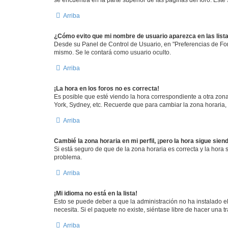
se encuentra en la parte superior de las páginas del foro. Este
Arriba
¿Cómo evito que mi nombre de usuario aparezca en las list
Desde su Panel de Control de Usuario, en "Preferencias de For
mismo. Se le contará como usuario oculto.
Arriba
¡La hora en los foros no es correcta!
Es posible que esté viendo la hora correspondiente a otra zona 
York, Sydney, etc. Recuerde que para cambiar la zona horaria,
Arriba
Cambié la zona horaria en mi perfil, ¡pero la hora sigue sien
Si está seguro de que de la zona horaria es correcta y la hora
problema.
Arriba
¡Mi idioma no está en la lista!
Esto se puede deber a que la administración no ha instalado el
necesita. Si el paquete no existe, siéntase libre de hacer una
Arriba