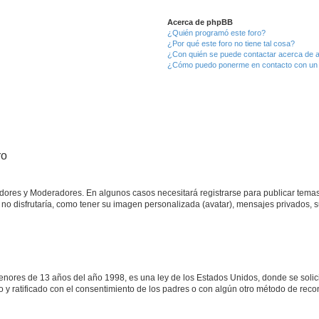
Acerca de phpBB
¿Quién programó este foro?
¿Por qué este foro no tiene tal cosa?
¿Con quién se puede contactar acerca de a
¿Cómo puedo ponerme en contacto con un 
ro
adores y Moderadores. En algunos casos necesitará registrarse para publicar temas
no disfrutaría, como tener su imagen personalizada (avatar), mensajes privados, s
res de 13 años del año 1998, es una ley de los Estados Unidos, donde se solicita 
to y ratificado con el consentimiento de los padres o con algún otro método de rec