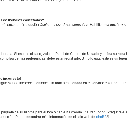
 sistema le permitirá cambiar sus datos y preferencias.
as de usuarios conectados?
os", encontrará la opción
Ocultar mi estado de conexións
. Habilite esta opción y 
horaria. Si este es el caso, visite el Panel de Control de Usuario y defina su zona
 como las demás preferencias, debe estar registrado. Si no lo está, este es un bu
do incorrecto!
 sigue siendo incorrecta, entonces la hora almacenada en el servidor es errónea. P
 paquete de su idioma para el foro o nadie ha creado una traducción. Pregúntele a
 traducción. Puede encontrar más información en el sitio web de
phpBB
®