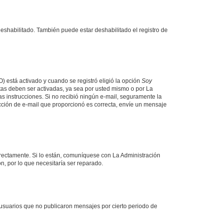
deshabilitado. También puede estar deshabilitado el registro de
O) está activado y cuando se registró eligió la opción
Soy
tas deben ser activadas, ya sea por usted mismo o por La
 las instrucciones. Si no recibió ningún e-mail, seguramente la
rección de e-mail que proporcionó es correcta, envíe un mensaje
rrectamente. Si lo están, comuníquese con La Administración
n, por lo que necesitaría ser reparado.
usuarios que no publicaron mensajes por cierto periodo de