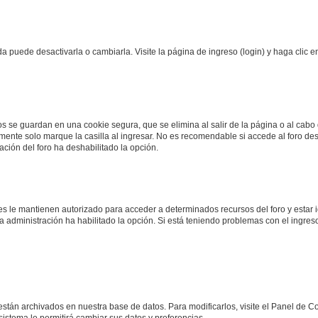
 puede desactivarla o cambiarla. Visite la página de ingreso (login) y haga clic 
os se guardan en una cookie segura, que se elimina al salir de la página o al cab
ente solo marque la casilla al ingresar. No es recomendable si accede al foro des
tración del foro ha deshabilitado la opción.
les le mantienen autorizado para acceder a determinados recursos del foro y estar
 la administración ha habilitado la opción. Si está teniendo problemas con el ingres
 están archivados en nuestra base de datos. Para modificarlos, visite el Panel de 