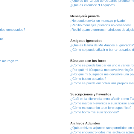
¿Qué es un "Grupo de Usuarios predeterm
¿Qué es el enlace "El equipo"?
Mensajería privada
¡No puedo enviar un mensaje privado!
¡Recibo mensajes privados no deseados!
arios conectados?
¡Recibí spam o correos maliciosos de alguie
to!
Amigos e Ignorados
¿Qué es la lista de Mis Amigos e Ignorados
¿Cómo se puede añadir o borrar usuarios d
Búsqueda en los foros
e me registre!
¿Cómo se puede buscar en uno o varios fo
¿Por qué mi búsqueda me devuelve ningún 
¿Por qué mi búsqueda me devuelve una pág
¿Cómo busco usuarios?
¿Como se puede encontrar mis propios me
Suscripciones y Favoritos
¿Cuál es la diferencia entre añadir como Fa
¿Cómo marcar Favoritos o suscribirse a t
¿Cómo me suscribo a un foro específico?
¿Cómo borro mis suscripciones?
Archivos Adjuntos
¿Qué archivos adjuntos son permitidos en e
¿Cómo encuentro todos mis archivos adjun