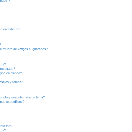
inado"?
n en este foro!
?
e mi lista de Amigos e Ignorados?
ros?
resultado?
ina en blanco?
nsajes y temas?
vorito y suscribirme a un tema?
emas específicos?
ste foro?
tos?