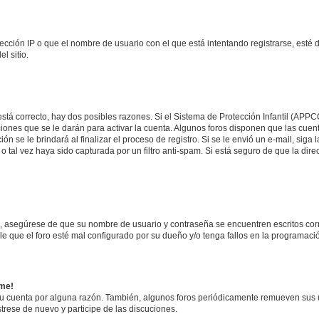
ección IP o que el nombre de usuario con el que está intentando registrarse, esté 
l sitio.
stá correcto, hay dos posibles razones. Si el Sistema de Protección Infantil (APPC
iones que se le darán para activar la cuenta. Algunos foros disponen que las cuen
ón se le brindará al finalizar el proceso de registro. Si se le envió un e-mail, siga
o tal vez haya sido capturada por un filtro anti-spam. Si está seguro de que la di
o, asegúrese de que su nombre de usuario y contraseña se encuentren escritos co
 que el foro esté mal configurado por su dueño y/o tenga fallos en la programació
rme!
su cuenta por alguna razón. También, algunos foros periódicamente remueven sus 
strese de nuevo y participe de las discuciones.