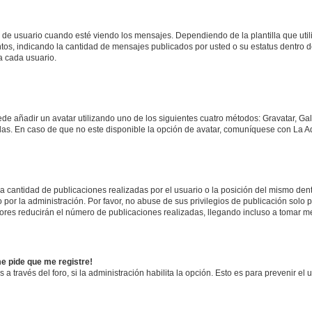
suario cuando esté viendo los mensajes. Dependiendo de la plantilla que utilice
ntos, indicando la cantidad de mensajes publicados por usted o su estatus dentro
a cada usuario.
ede añadir un avatar utilizando uno de los siguientes cuatro métodos: Gravatar, Ga
s. En caso de que no este disponible la opción de avatar, comuníquese con La Ad
cantidad de publicaciones realizadas por el usuario o la posición del mismo dentr
r la administración. Por favor, no abuse de sus privilegios de publicación solo p
ores reducirán el número de publicaciones realizadas, llegando incluso a tomar me
me pide que me registre!
 a través del foro, si la administración habilita la opción. Esto es para prevenir e