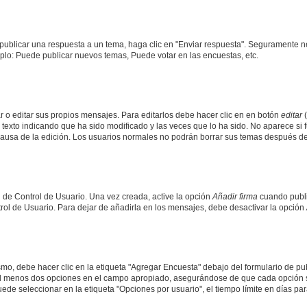
publicar una respuesta a un tema, haga clic en "Enviar respuesta". Seguramente ne
mplo: Puede publicar nuevos temas, Puede votar en las encuestas, etc.
 o editar sus propios mensajes. Para editarlos debe hacer clic en en botón
editar
(
texto indicando que ha sido modificado y las veces que lo ha sido. No aparece si 
a causa de la edición. Los usuarios normales no podrán borrar sus temas después 
 de Control de Usuario. Una vez creada, active la opción
Añadir firma
cuando publi
trol de Usuario. Para dejar de añadirla en los mensajes, debe desactivar la opción
o, debe hacer clic en la etiqueta "Agregar Encuesta" debajo del formulario de publi
 al menos dos opciones en el campo apropiado, asegurándose de que cada opción se
 seleccionar en la etiqueta "Opciones por usuario", el tiempo límite en días para 