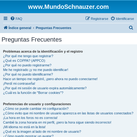
www.MundoSchnauzer.com
FAQ
Registrarse
Identificarse
B
Índice general
Preguntas Frecuentes
u
Preguntas Frecuentes
s
c
Problemas acerca de la identificación y el registro
¿Por qué me tengo que registrar?
a
¿Qué es COPPA? (APPCO)
r
¿Por qué no puedo registrarme?
Me he registrado ¡y no me puedo identificar!
¿Por qué no puedo identificarme?
Hace un tiempo me registré, ¡pero ahora no puedo conectarme!
¡Perdí mi contraseña!
¿Por qué mi sesión de usuario expira automáticamente?
¿Cuál es la función de "Borrar cookies"?
Preferencias de usuario y configuraciones
¿Cómo se puede cambiar mi configuración?
¿Cómo evito que mi nombre de usuario aparezca en las listas de usuarios conectados?
¡La hora en los foros no es correcta!
Cambié la zona horaria en mi perfil, ¡pero la hora sigue siendo incorrecto!
¡Mi idioma no está en la lista!
¿Qué es la imagen al lado de mi nombre de usuario?
¿Cómo puedo mostrar un avatar?