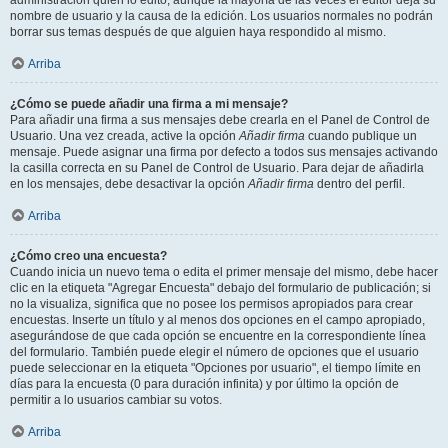
administración quién lo editó, aunque la mayoría de las veces el editor deja su
nombre de usuario y la causa de la edición. Los usuarios normales no podrán
borrar sus temas después de que alguien haya respondido al mismo.
Arriba
¿Cómo se puede añadir una firma a mi mensaje?
Para añadir una firma a sus mensajes debe crearla en el Panel de Control de
Usuario. Una vez creada, active la opción
Añadir firma
cuando publique un
mensaje. Puede asignar una firma por defecto a todos sus mensajes activando
la casilla correcta en su Panel de Control de Usuario. Para dejar de añadirla
en los mensajes, debe desactivar la opción
Añadir firma
dentro del perfil.
Arriba
¿Cómo creo una encuesta?
Cuando inicia un nuevo tema o edita el primer mensaje del mismo, debe hacer
clic en la etiqueta "Agregar Encuesta" debajo del formulario de publicación; si
no la visualiza, significa que no posee los permisos apropiados para crear
encuestas. Inserte un título y al menos dos opciones en el campo apropiado,
asegurándose de que cada opción se encuentre en la correspondiente línea
del formulario. También puede elegir el número de opciones que el usuario
puede seleccionar en la etiqueta "Opciones por usuario", el tiempo límite en
días para la encuesta (0 para duración infinita) y por último la opción de
permitir a lo usuarios cambiar su votos.
Arriba