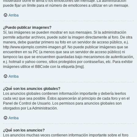
moderador borre el tema o los emoticones del mensaje. La administración
puede fijar un límite para el número de emoticones a utilizar en un mensaje.
Arriba
¿Puedo publicar imagenes?
Sí, las imágenes se pueden mostrar en sus mensajes. Si la administración
permite adjuntar archivos, puede subir la imagen directamente al foro. De otra
manera, debe guardar primero su foto en un servidor de acceso público, e.j.
http://www.ejemplo.com/mi-imagen.gif. No puede publicar imágenes que se
encuentren en su PC (a menos que sea un servidor de acceso público) ni
tampoco las que se encuentren guardadas bajo mecanismos de autenticación,
e.j. hotmail o yahoo correo, sitios protegidos por contraseñas, etc. Para exhibir
imágenes utilice el BBCode con la etiqueta [img].
Arriba
¿Qué son los anuncios globales?
Los anuncios globales contienen información importante y debería leerlos
cada vez que sea posible. Éstos aparecerán al principio de cada foro y en el
Panel de Control de Usuario. Los permisos para anuncios globales son
otorgados por La Administración.
Arriba
¿Qué son los anuncios?
Los anuncios muchas veces contienen información importante sobre el foro