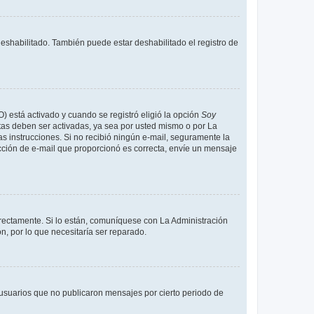
deshabilitado. También puede estar deshabilitado el registro de
O) está activado y cuando se registró eligió la opción
Soy
tas deben ser activadas, ya sea por usted mismo o por La
 las instrucciones. Si no recibió ningún e-mail, seguramente la
rección de e-mail que proporcionó es correcta, envíe un mensaje
rrectamente. Si lo están, comuníquese con La Administración
n, por lo que necesitaría ser reparado.
usuarios que no publicaron mensajes por cierto periodo de