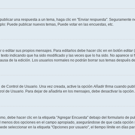
publicar una respuesta a un tema, haga clic en "Enviar respuesta". Seguramente ne
mplo: Puede publicar nuevos temas, Puede votar en las encuestas, etc.
 o editar sus propios mensajes. Para editarlos debe hacer clic en en botón
editar
(
texto indicando que ha sido modificado y las veces que lo ha sido. No aparece si 
a causa de la edición. Los usuarios normales no podrán borrar sus temas después 
 de Control de Usuario. Una vez creada, active la opción
Añadir firma
cuando publi
trol de Usuario. Para dejar de añadirla en los mensajes, debe desactivar la opción
o, debe hacer clic en la etiqueta "Agregar Encuesta" debajo del formulario de publi
 al menos dos opciones en el campo apropiado, asegurándose de que cada opción se
 seleccionar en la etiqueta "Opciones por usuario", el tiempo límite en días para 