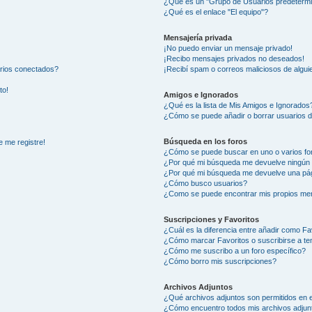
¿Qué es un "Grupo de Usuarios predeterm
¿Qué es el enlace "El equipo"?
Mensajería privada
¡No puedo enviar un mensaje privado!
¡Recibo mensajes privados no deseados!
arios conectados?
¡Recibí spam o correos maliciosos de alguie
to!
Amigos e Ignorados
¿Qué es la lista de Mis Amigos e Ignorados
¿Cómo se puede añadir o borrar usuarios d
Búsqueda en los foros
e me registre!
¿Cómo se puede buscar en uno o varios fo
¿Por qué mi búsqueda me devuelve ningún 
¿Por qué mi búsqueda me devuelve una pág
¿Cómo busco usuarios?
¿Como se puede encontrar mis propios me
Suscripciones y Favoritos
¿Cuál es la diferencia entre añadir como Fa
¿Cómo marcar Favoritos o suscribirse a t
¿Cómo me suscribo a un foro específico?
¿Cómo borro mis suscripciones?
Archivos Adjuntos
¿Qué archivos adjuntos son permitidos en e
¿Cómo encuentro todos mis archivos adjun