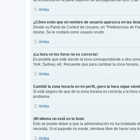
se encuentra en la parte superior de las páginas del foro. Este
Arriba
¿Cómo evito que mi nombre de usuario aparezca en las list
Desde su Panel de Control de Usuario, en "Preferencias de For
mismo. Se le contará como usuario oculto.
Arriba
¡La hora en los foros no es correcta!
Es posible que esté viendo la hora correspondiente a otra zona 
York, Sydney, etc. Recuerde que para cambiar la zona horaria,
Arriba
Cambié la zona horaria en mi perfil, ¡pero la hora sigue sien
Si está seguro de que de la zona horaria es correcta y la hora
problema.
Arriba
¡Mi idioma no está en la lista!
Esto se puede deber a que la administración no ha instalado el
necesita. Si el paquete no existe, siéntase libre de hacer una
Arriba