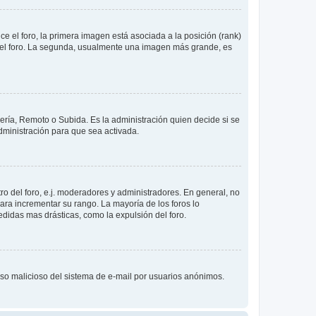
 el foro, la primera imagen está asociada a la posición (rank)
 del foro. La segunda, usualmente una imagen más grande, es
lería, Remoto o Subida. Es la administración quien decide si se
ministración para que sea activada.
o del foro, e.j. moderadores y administradores. En general, no
ara incrementar su rango. La mayoría de los foros lo
didas mas drásticas, como la expulsión del foro.
l uso malicioso del sistema de e-mail por usuarios anónimos.