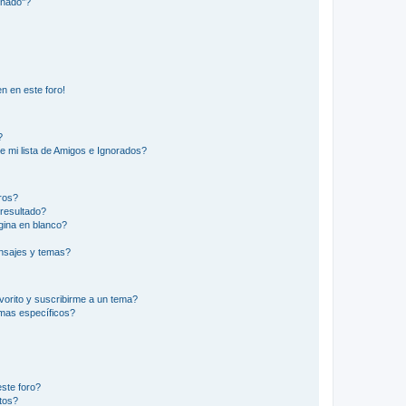
inado"?
n en este foro!
?
e mi lista de Amigos e Ignorados?
ros?
resultado?
ina en blanco?
nsajes y temas?
vorito y suscribirme a un tema?
emas específicos?
ste foro?
tos?