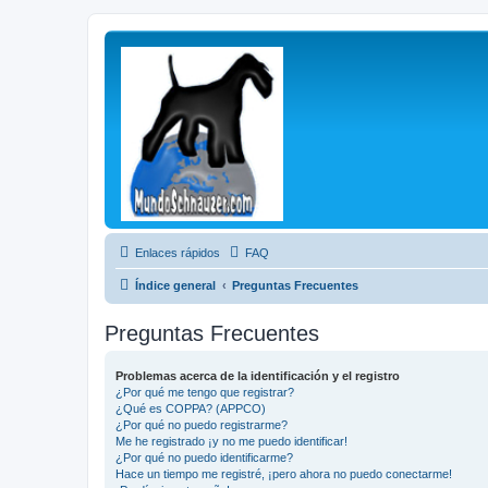
Enlaces rápidos
FAQ
Índice general
Preguntas Frecuentes
Preguntas Frecuentes
Problemas acerca de la identificación y el registro
¿Por qué me tengo que registrar?
¿Qué es COPPA? (APPCO)
¿Por qué no puedo registrarme?
Me he registrado ¡y no me puedo identificar!
¿Por qué no puedo identificarme?
Hace un tiempo me registré, ¡pero ahora no puedo conectarme!