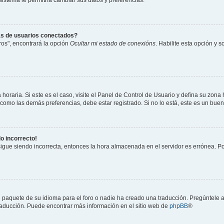
 sistema le permitirá cambiar sus datos y preferencias.
as de usuarios conectados?
os", encontrará la opción
Ocultar mi estado de conexións
. Habilite esta opción y 
horaria. Si este es el caso, visite el Panel de Control de Usuario y defina su zona
 como las demás preferencias, debe estar registrado. Si no lo está, este es un bu
do incorrecto!
 sigue siendo incorrecta, entonces la hora almacenada en el servidor es errónea. P
 paquete de su idioma para el foro o nadie ha creado una traducción. Pregúntele a
 traducción. Puede encontrar más información en el sitio web de
phpBB
®