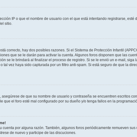
ección IP o que el nombre de usuario con el que está intentando registrarse, esté 
l sitio.
stá correcto, hay dos posibles razones. Si el Sistema de Protección Infantil (APPC
iones que se le darán para activar la cuenta. Algunos foros disponen que las cuen
ón se le brindará al finalizar el proceso de registro. Si se le envió un e-mail, siga
o tal vez haya sido capturada por un filtro anti-spam. Si está seguro de que la di
o, asegúrese de que su nombre de usuario y contraseña se encuentren escritos co
 que el foro esté mal configurado por su dueño y/o tenga fallos en la programació
rme!
su cuenta por alguna razón. También, algunos foros periódicamente remueven sus 
strese de nuevo y participe de las discuciones.