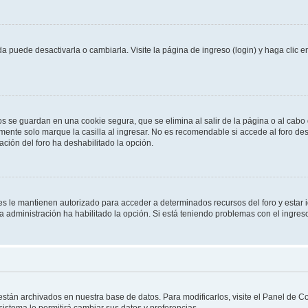
 puede desactivarla o cambiarla. Visite la página de ingreso (login) y haga clic 
os se guardan en una cookie segura, que se elimina al salir de la página o al cab
ente solo marque la casilla al ingresar. No es recomendable si accede al foro des
tración del foro ha deshabilitado la opción.
les le mantienen autorizado para acceder a determinados recursos del foro y estar
 la administración ha habilitado la opción. Si está teniendo problemas con el ingres
 están archivados en nuestra base de datos. Para modificarlos, visite el Panel de 