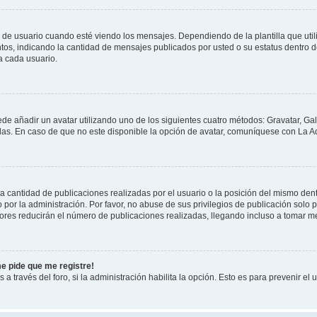
suario cuando esté viendo los mensajes. Dependiendo de la plantilla que utilice
ntos, indicando la cantidad de mensajes publicados por usted o su estatus dentro
a cada usuario.
ede añadir un avatar utilizando uno de los siguientes cuatro métodos: Gravatar, Ga
s. En caso de que no este disponible la opción de avatar, comuníquese con La Ad
cantidad de publicaciones realizadas por el usuario o la posición del mismo dentr
r la administración. Por favor, no abuse de sus privilegios de publicación solo p
ores reducirán el número de publicaciones realizadas, llegando incluso a tomar me
me pide que me registre!
 a través del foro, si la administración habilita la opción. Esto es para prevenir e