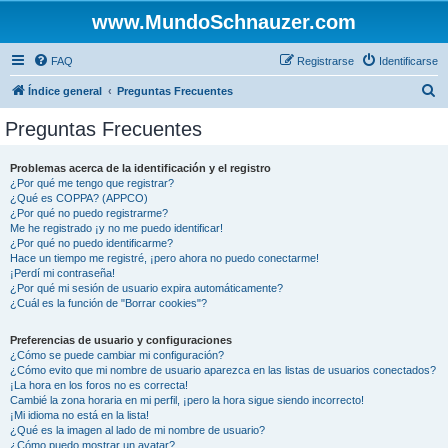
www.MundoSchnauzer.com
FAQ
Registrarse
Identificarse
B
Índice general
Preguntas Frecuentes
u
Preguntas Frecuentes
s
c
Problemas acerca de la identificación y el registro
¿Por qué me tengo que registrar?
a
¿Qué es COPPA? (APPCO)
r
¿Por qué no puedo registrarme?
Me he registrado ¡y no me puedo identificar!
¿Por qué no puedo identificarme?
Hace un tiempo me registré, ¡pero ahora no puedo conectarme!
¡Perdí mi contraseña!
¿Por qué mi sesión de usuario expira automáticamente?
¿Cuál es la función de "Borrar cookies"?
Preferencias de usuario y configuraciones
¿Cómo se puede cambiar mi configuración?
¿Cómo evito que mi nombre de usuario aparezca en las listas de usuarios conectados?
¡La hora en los foros no es correcta!
Cambié la zona horaria en mi perfil, ¡pero la hora sigue siendo incorrecto!
¡Mi idioma no está en la lista!
¿Qué es la imagen al lado de mi nombre de usuario?
¿Cómo puedo mostrar un avatar?