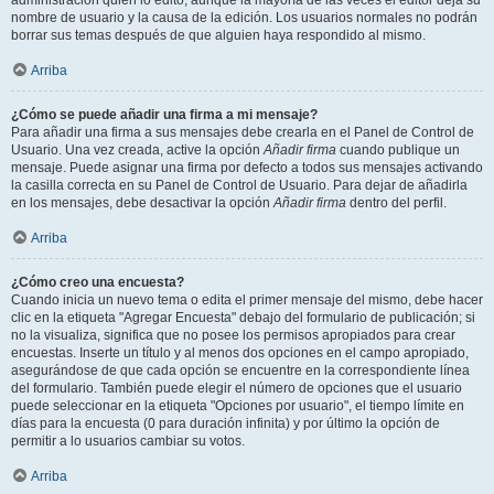
administración quién lo editó, aunque la mayoría de las veces el editor deja su
nombre de usuario y la causa de la edición. Los usuarios normales no podrán
borrar sus temas después de que alguien haya respondido al mismo.
Arriba
¿Cómo se puede añadir una firma a mi mensaje?
Para añadir una firma a sus mensajes debe crearla en el Panel de Control de
Usuario. Una vez creada, active la opción
Añadir firma
cuando publique un
mensaje. Puede asignar una firma por defecto a todos sus mensajes activando
la casilla correcta en su Panel de Control de Usuario. Para dejar de añadirla
en los mensajes, debe desactivar la opción
Añadir firma
dentro del perfil.
Arriba
¿Cómo creo una encuesta?
Cuando inicia un nuevo tema o edita el primer mensaje del mismo, debe hacer
clic en la etiqueta "Agregar Encuesta" debajo del formulario de publicación; si
no la visualiza, significa que no posee los permisos apropiados para crear
encuestas. Inserte un título y al menos dos opciones en el campo apropiado,
asegurándose de que cada opción se encuentre en la correspondiente línea
del formulario. También puede elegir el número de opciones que el usuario
puede seleccionar en la etiqueta "Opciones por usuario", el tiempo límite en
días para la encuesta (0 para duración infinita) y por último la opción de
permitir a lo usuarios cambiar su votos.
Arriba