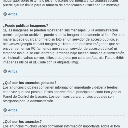
moderador borre el tema o los emoticones del mensaje. La administración
puede fijar un límite para el número de emoticones a utilizar en un mensaje.
Arriba
¿Puedo publicar imagenes?
Sí, las imágenes se pueden mostrar en sus mensajes. Si la administración
permite adjuntar archivos, puede subir la imagen directamente al foro. De otra
manera, debe guardar primero su foto en un servidor de acceso público, e.j.
http://www.ejemplo.com/mi-imagen.gif. No puede publicar imágenes que se
encuentren en su PC (a menos que sea un servidor de acceso público) ni
tampoco las que se encuentren guardadas bajo mecanismos de autenticación,
e.j. hotmail o yahoo correo, sitios protegidos por contraseñas, etc. Para exhibir
imágenes utilice el BBCode con la etiqueta [img].
Arriba
¿Qué son los anuncios globales?
Los anuncios globales contienen información importante y debería leerlos
cada vez que sea posible. Éstos aparecerán al principio de cada foro y en el
Panel de Control de Usuario. Los permisos para anuncios globales son
otorgados por La Administración.
Arriba
¿Qué son los anuncios?
Los anuncios muchas veces contienen información importante sobre el foro