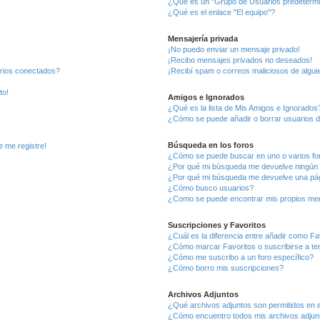
¿Qué es un "Grupo de Usuarios predeterm
¿Qué es el enlace "El equipo"?
Mensajería privada
¡No puedo enviar un mensaje privado!
¡Recibo mensajes privados no deseados!
arios conectados?
¡Recibí spam o correos maliciosos de alguie
to!
Amigos e Ignorados
¿Qué es la lista de Mis Amigos e Ignorados
¿Cómo se puede añadir o borrar usuarios d
Búsqueda en los foros
e me registre!
¿Cómo se puede buscar en uno o varios fo
¿Por qué mi búsqueda me devuelve ningún 
¿Por qué mi búsqueda me devuelve una pág
¿Cómo busco usuarios?
¿Como se puede encontrar mis propios me
Suscripciones y Favoritos
¿Cuál es la diferencia entre añadir como Fa
¿Cómo marcar Favoritos o suscribirse a t
¿Cómo me suscribo a un foro específico?
¿Cómo borro mis suscripciones?
Archivos Adjuntos
¿Qué archivos adjuntos son permitidos en e
¿Cómo encuentro todos mis archivos adjun