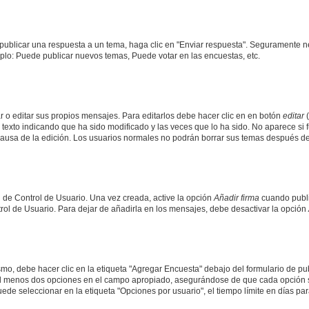
publicar una respuesta a un tema, haga clic en "Enviar respuesta". Seguramente ne
mplo: Puede publicar nuevos temas, Puede votar en las encuestas, etc.
 o editar sus propios mensajes. Para editarlos debe hacer clic en en botón
editar
(
texto indicando que ha sido modificado y las veces que lo ha sido. No aparece si 
a causa de la edición. Los usuarios normales no podrán borrar sus temas después 
 de Control de Usuario. Una vez creada, active la opción
Añadir firma
cuando publi
trol de Usuario. Para dejar de añadirla en los mensajes, debe desactivar la opción
o, debe hacer clic en la etiqueta "Agregar Encuesta" debajo del formulario de publi
 al menos dos opciones en el campo apropiado, asegurándose de que cada opción se
 seleccionar en la etiqueta "Opciones por usuario", el tiempo límite en días para 