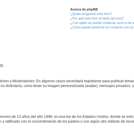
Acerca de phpBB
¿Quién programó este foro?
¿Por qué este foro no tiene tal cosa?
¿Con quién se puede contactar acerca de a
¿Cómo puedo ponerme en contacto con un 
ro
adores y Moderadores. En algunos casos necesitará registrarse para publicar temas
no disfrutaría, como tener su imagen personalizada (avatar), mensajes privados, s
res de 13 años del año 1998, es una ley de los Estados Unidos, donde se solicita 
to y ratificado con el consentimiento de los padres o con algún otro método de rec