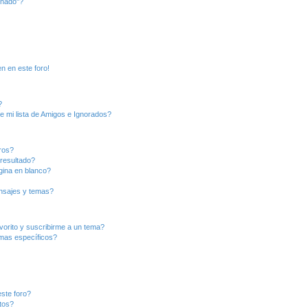
inado"?
n en este foro!
?
e mi lista de Amigos e Ignorados?
ros?
resultado?
ina en blanco?
nsajes y temas?
vorito y suscribirme a un tema?
emas específicos?
ste foro?
tos?