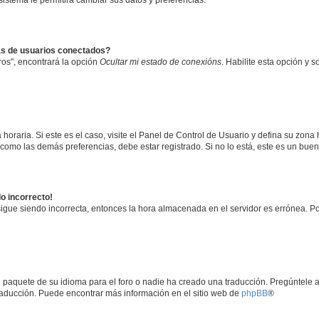
 sistema le permitirá cambiar sus datos y preferencias.
as de usuarios conectados?
os", encontrará la opción
Ocultar mi estado de conexións
. Habilite esta opción y 
horaria. Si este es el caso, visite el Panel de Control de Usuario y defina su zona
 como las demás preferencias, debe estar registrado. Si no lo está, este es un bu
do incorrecto!
 sigue siendo incorrecta, entonces la hora almacenada en el servidor es errónea. P
 paquete de su idioma para el foro o nadie ha creado una traducción. Pregúntele a
 traducción. Puede encontrar más información en el sitio web de
phpBB
®