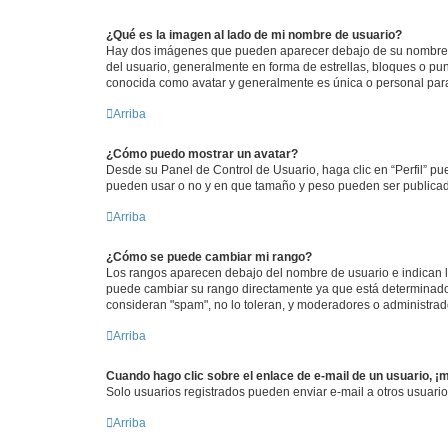
¿Qué es la imagen al lado de mi nombre de usuario?
Hay dos imágenes que pueden aparecer debajo de su nombre de u
del usuario, generalmente en forma de estrellas, bloques o pu
conocida como avatar y generalmente es única o personal par
Arriba
¿Cómo puedo mostrar un avatar?
Desde su Panel de Control de Usuario, haga clic en “Perfil” pu
pueden usar o no y en que tamaño y peso pueden ser publicada
Arriba
¿Cómo se puede cambiar mi rango?
Los rangos aparecen debajo del nombre de usuario e indican la 
puede cambiar su rango directamente ya que está determinado po
consideran "spam", no lo toleran, y moderadores o administrad
Arriba
Cuando hago clic sobre el enlace de e-mail de un usuario, ¡
Solo usuarios registrados pueden enviar e-mail a otros usuarios
Arriba