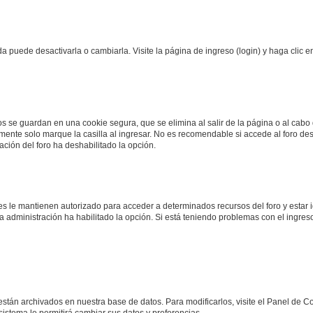
 puede desactivarla o cambiarla. Visite la página de ingreso (login) y haga clic 
os se guardan en una cookie segura, que se elimina al salir de la página o al cab
ente solo marque la casilla al ingresar. No es recomendable si accede al foro des
tración del foro ha deshabilitado la opción.
les le mantienen autorizado para acceder a determinados recursos del foro y estar
 la administración ha habilitado la opción. Si está teniendo problemas con el ingres
 están archivados en nuestra base de datos. Para modificarlos, visite el Panel de 