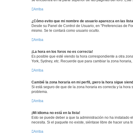
se encuentra en la parte superior de las páginas del foro. Este
Arriba
¿Cómo evito que mi nombre de usuario aparezca en las list
Desde su Panel de Control de Usuario, en "Preferencias de For
mismo. Se le contará como usuario oculto.
Arriba
¡La hora en los foros no es correcta!
Es posible que esté viendo la hora correspondiente a otra zona 
York, Sydney, etc. Recuerde que para cambiar la zona horaria,
Arriba
Cambié la zona horaria en mi perfil, ¡pero la hora sigue sien
Si está seguro de que de la zona horaria es correcta y la hora
problema.
Arriba
¡Mi idioma no está en la lista!
Esto se puede deber a que la administración no ha instalado el
necesita. Si el paquete no existe, siéntase libre de hacer una
Arriba