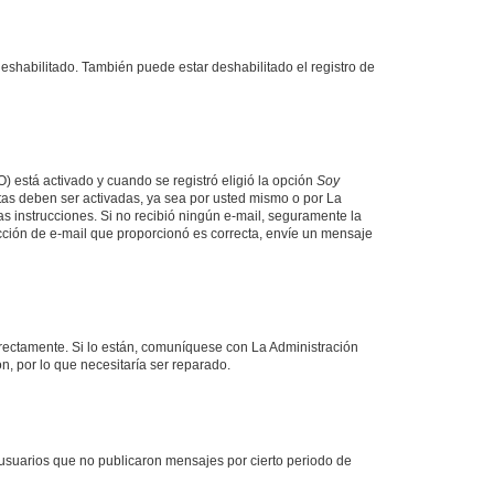
deshabilitado. También puede estar deshabilitado el registro de
O) está activado y cuando se registró eligió la opción
Soy
tas deben ser activadas, ya sea por usted mismo o por La
 las instrucciones. Si no recibió ningún e-mail, seguramente la
rección de e-mail que proporcionó es correcta, envíe un mensaje
rrectamente. Si lo están, comuníquese con La Administración
n, por lo que necesitaría ser reparado.
usuarios que no publicaron mensajes por cierto periodo de