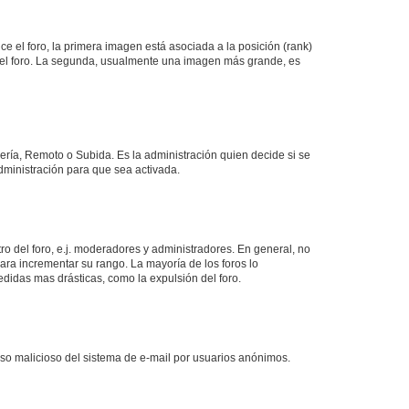
 el foro, la primera imagen está asociada a la posición (rank)
 del foro. La segunda, usualmente una imagen más grande, es
lería, Remoto o Subida. Es la administración quien decide si se
ministración para que sea activada.
o del foro, e.j. moderadores y administradores. En general, no
ara incrementar su rango. La mayoría de los foros lo
didas mas drásticas, como la expulsión del foro.
l uso malicioso del sistema de e-mail por usuarios anónimos.