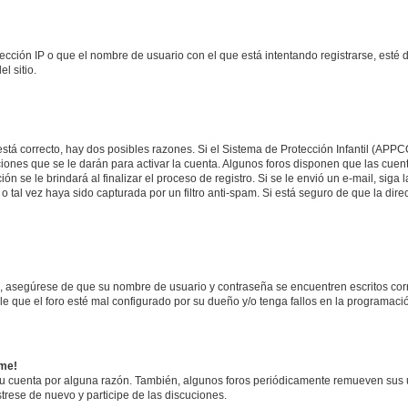
ección IP o que el nombre de usuario con el que está intentando registrarse, esté 
l sitio.
stá correcto, hay dos posibles razones. Si el Sistema de Protección Infantil (APPC
iones que se le darán para activar la cuenta. Algunos foros disponen que las cuen
ón se le brindará al finalizar el proceso de registro. Si se le envió un e-mail, siga
o tal vez haya sido capturada por un filtro anti-spam. Si está seguro de que la di
o, asegúrese de que su nombre de usuario y contraseña se encuentren escritos co
 que el foro esté mal configurado por su dueño y/o tenga fallos en la programació
rme!
su cuenta por alguna razón. También, algunos foros periódicamente remueven sus 
strese de nuevo y participe de las discuciones.