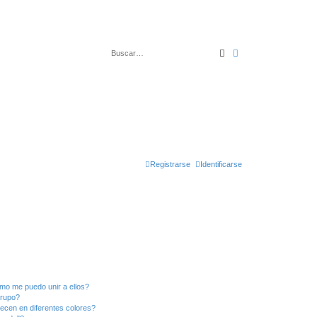
Buscar
Búsqueda avanza
Registrarse
Identificarse
mo me puedo unir a ellos?
Grupo?
ecen en diferentes colores?