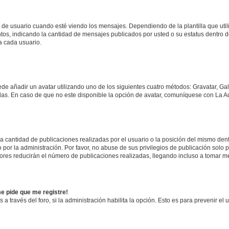
suario cuando esté viendo los mensajes. Dependiendo de la plantilla que utilice
ntos, indicando la cantidad de mensajes publicados por usted o su estatus dentro
a cada usuario.
ede añadir un avatar utilizando uno de los siguientes cuatro métodos: Gravatar, Ga
s. En caso de que no este disponible la opción de avatar, comuníquese con La Ad
cantidad de publicaciones realizadas por el usuario o la posición del mismo dentr
r la administración. Por favor, no abuse de sus privilegios de publicación solo p
ores reducirán el número de publicaciones realizadas, llegando incluso a tomar me
me pide que me registre!
 a través del foro, si la administración habilita la opción. Esto es para prevenir e