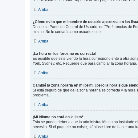
se encuentra en la parte superior de las páginas del foro. Este
Arriba
¿Cómo evito que mi nombre de usuario aparezca en las list
Desde su Panel de Control de Usuario, en "Preferencias de For
mismo. Se le contará como usuario oculto.
Arriba
¡La hora en los foros no es correcta!
Es posible que esté viendo la hora correspondiente a otra zona 
York, Sydney, etc. Recuerde que para cambiar la zona horaria,
Arriba
Cambié la zona horaria en mi perfil, ¡pero la hora sigue sien
Si está seguro de que de la zona horaria es correcta y la hora
problema.
Arriba
¡Mi idioma no está en la lista!
Esto se puede deber a que la administración no ha instalado el
necesita. Si el paquete no existe, siéntase libre de hacer una
Arriba