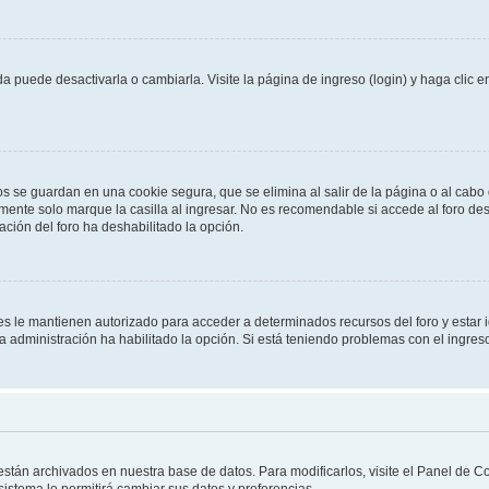
 puede desactivarla o cambiarla. Visite la página de ingreso (login) y haga clic 
os se guardan en una cookie segura, que se elimina al salir de la página o al cab
ente solo marque la casilla al ingresar. No es recomendable si accede al foro des
tración del foro ha deshabilitado la opción.
les le mantienen autorizado para acceder a determinados recursos del foro y estar
 la administración ha habilitado la opción. Si está teniendo problemas con el ingres
 están archivados en nuestra base de datos. Para modificarlos, visite el Panel de 