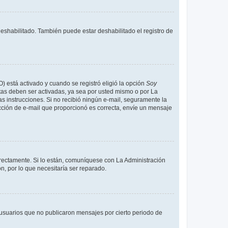
deshabilitado. También puede estar deshabilitado el registro de
O) está activado y cuando se registró eligió la opción
Soy
tas deben ser activadas, ya sea por usted mismo o por La
 las instrucciones. Si no recibió ningún e-mail, seguramente la
rección de e-mail que proporcionó es correcta, envíe un mensaje
rrectamente. Si lo están, comuníquese con La Administración
n, por lo que necesitaría ser reparado.
usuarios que no publicaron mensajes por cierto periodo de