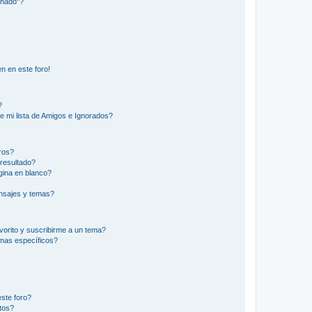
inado"?
n en este foro!
?
e mi lista de Amigos e Ignorados?
ros?
resultado?
ina en blanco?
nsajes y temas?
vorito y suscribirme a un tema?
emas específicos?
ste foro?
tos?