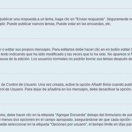
publicar una respuesta a un tema, haga clic en "Enviar respuesta". Seguramente ne
mplo: Puede publicar nuevos temas, Puede votar en las encuestas, etc.
 o editar sus propios mensajes. Para editarlos debe hacer clic en en botón
editar
(
texto indicando que ha sido modificado y las veces que lo ha sido. No aparece si 
a causa de la edición. Los usuarios normales no podrán borrar sus temas después 
 de Control de Usuario. Una vez creada, active la opción
Añadir firma
cuando publi
trol de Usuario. Para dejar de añadirla en los mensajes, debe desactivar la opción
o, debe hacer clic en la etiqueta "Agregar Encuesta" debajo del formulario de publi
 al menos dos opciones en el campo apropiado, asegurándose de que cada opción se
 seleccionar en la etiqueta "Opciones por usuario", el tiempo límite en días para 