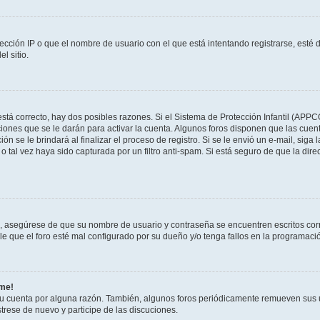
ección IP o que el nombre de usuario con el que está intentando registrarse, esté 
l sitio.
stá correcto, hay dos posibles razones. Si el Sistema de Protección Infantil (APPC
iones que se le darán para activar la cuenta. Algunos foros disponen que las cuen
ón se le brindará al finalizar el proceso de registro. Si se le envió un e-mail, siga
o tal vez haya sido capturada por un filtro anti-spam. Si está seguro de que la di
o, asegúrese de que su nombre de usuario y contraseña se encuentren escritos co
 que el foro esté mal configurado por su dueño y/o tenga fallos en la programació
rme!
su cuenta por alguna razón. También, algunos foros periódicamente remueven sus 
strese de nuevo y participe de las discuciones.