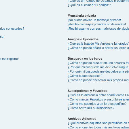
¿Qué es un "Grupo de Usuarios predeterm
¿Qué es el enlace "El equipo"?
Mensajería privada
¡No puedo enviar un mensaje privado!
¡Recibo mensajes privados no deseados!
arios conectados?
¡Recibí spam o correos maliciosos de alguie
to!
Amigos e Ignorados
¿Qué es la lista de Mis Amigos e Ignorados
¿Cómo se puede añadir o borrar usuarios d
Búsqueda en los foros
e me registre!
¿Cómo se puede buscar en uno o varios fo
¿Por qué mi búsqueda me devuelve ningún 
¿Por qué mi búsqueda me devuelve una pág
¿Cómo busco usuarios?
¿Como se puede encontrar mis propios me
Suscripciones y Favoritos
¿Cuál es la diferencia entre añadir como Fa
¿Cómo marcar Favoritos o suscribirse a t
¿Cómo me suscribo a un foro específico?
¿Cómo borro mis suscripciones?
Archivos Adjuntos
¿Qué archivos adjuntos son permitidos en e
¿Cómo encuentro todos mis archivos adjun