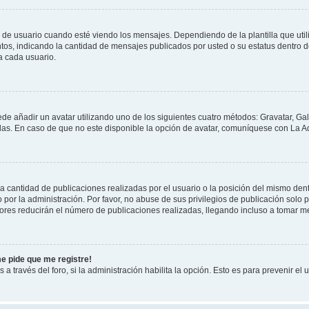
suario cuando esté viendo los mensajes. Dependiendo de la plantilla que utilice
ntos, indicando la cantidad de mensajes publicados por usted o su estatus dentro
a cada usuario.
ede añadir un avatar utilizando uno de los siguientes cuatro métodos: Gravatar, Ga
s. En caso de que no este disponible la opción de avatar, comuníquese con La Ad
cantidad de publicaciones realizadas por el usuario o la posición del mismo dentr
r la administración. Por favor, no abuse de sus privilegios de publicación solo p
ores reducirán el número de publicaciones realizadas, llegando incluso a tomar me
me pide que me registre!
 a través del foro, si la administración habilita la opción. Esto es para prevenir e