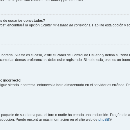
 sistema le permitirá cambiar sus datos y preferencias.
as de usuarios conectados?
os", encontrará la opción
Ocultar mi estado de conexións
. Habilite esta opción y 
horaria. Si este es el caso, visite el Panel de Control de Usuario y defina su zona
 como las demás preferencias, debe estar registrado. Si no lo está, este es un bu
do incorrecto!
 sigue siendo incorrecta, entonces la hora almacenada en el servidor es errónea. P
 paquete de su idioma para el foro o nadie ha creado una traducción. Pregúntele a
 traducción. Puede encontrar más información en el sitio web de
phpBB
®