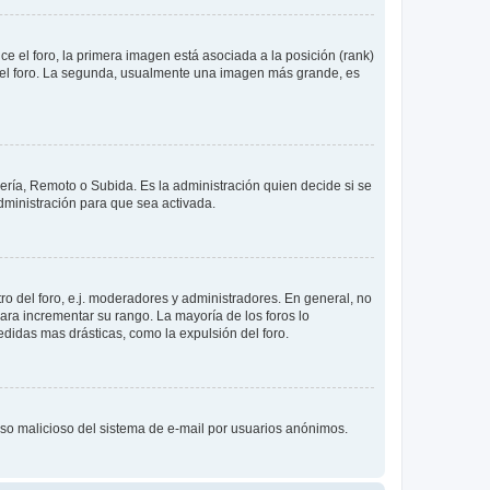
 el foro, la primera imagen está asociada a la posición (rank)
 del foro. La segunda, usualmente una imagen más grande, es
lería, Remoto o Subida. Es la administración quien decide si se
ministración para que sea activada.
o del foro, e.j. moderadores y administradores. En general, no
ara incrementar su rango. La mayoría de los foros lo
didas mas drásticas, como la expulsión del foro.
l uso malicioso del sistema de e-mail por usuarios anónimos.