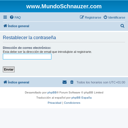
www.MundoSchnauzer.com
FAQ
Registrarse
Identificarse
B
Índice general
u
Restablecer la contraseña
s
c
Dirección de correo electrónico:
Esta debe ser la dirección de email que introdujiste al registrarte.
a
r
Índice general
Todos los horarios son
UTC+01:00
Desarrollado por
phpBB
® Forum Software © phpBB Limited
Traducción al español por
phpBB España
Privacidad
|
Condiciones