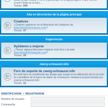
cruce? Este es tu foro.....
Temas:
559
Alta en directorios de la página principal
Criadores
¿Quieres aparecer en el directorio de criadores de
www.MundoSchnauzer.com
?
Temas:
47
Sugerencias
Ayúdanos a mejorar
¿Tienes alguna idea para mejorar este foro o la web
www.MundoSchnauzer.com
?
Temas:
29
zwerg-schnauzer.info
Foro de soporte de zwerg-schnauzer.info
En este foro se resolverán las dudas que surjan en la utilización de la sección
en castellano de la base de datos de schnauzer miniatura proporcionada por
zwerg-schnauzer.info
Temas:
12
IDENTIFICARSE
•
REGISTRARSE
Nombre de Usuario:
Contraseña: