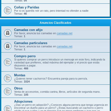
Temas:
54
Coñas y Paridas
Por si os queréis reir un rato, pero intentad no ofender a nadie
Temas:
46
Anuncios Clasificados
Camadas con afijo
Por favor, anuncia tus camadas en
camadas.net
Temas:
1
Camadas particulares
Por favor, anuncia tus camadas en
camadas.net
Temas:
1
Compro perro
Si quieres comprar un perro introduce un mensaje en este foro, indicando la
variedad que prefieres, edad máxima del ejemplar y el precio que estás
dispuesto a pagar.
Temas:
466
Montas
¿Quieres tener cachorros? Encuentra pareja para tu perro/a.
Temas:
1024
Otros
Venta de accesorios, comida canina, libros, artículos de segunda mano.
Temas:
105
Adopciones
¿Das un perro en adopción? ¿Conoces alguna perrera que tenga urgencia en
encontrar un dueño para un perro? ¿Estas buscando un cachorro o perro
adulto al que cuidar y no te importa que no tenga pedigree o que sea un