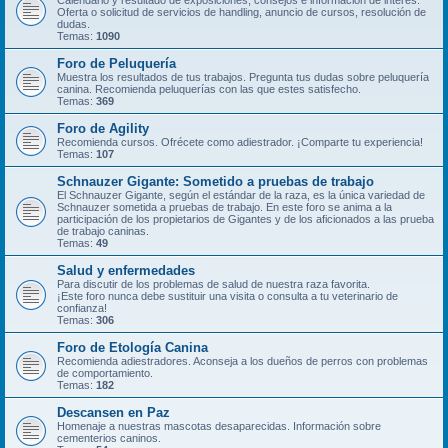
Calendario y resultado de exposiciones, consejos e información de interés.
Oferta o solicitud de servicios de handling, anuncio de cursos, resolución de
dudas.
Temas:
1090
Foro de Peluquería
Muestra los resultados de tus trabajos. Pregunta tus dudas sobre peluquería
canina. Recomienda peluquerías con las que estes satisfecho.
Temas:
369
Foro de Agility
Recomienda cursos. Ofrécete como adiestrador. ¡Comparte tu experiencia!
Temas:
107
Schnauzer Gigante: Sometido a pruebas de trabajo
El Schnauzer Gigante, según el estándar de la raza, es la única variedad de
Schnauzer sometida a pruebas de trabajo. En este foro se anima a la
participación de los propietarios de Gigantes y de los aficionados a las prueba
de trabajo caninas.
Temas:
49
Salud y enfermedades
Para discutir de los problemas de salud de nuestra raza favorita.
¡Este foro nunca debe sustituir una visita o consulta a tu veterinario de
confianza!
Temas:
306
Foro de Etología Canina
Recomienda adiestradores. Aconseja a los dueños de perros con problemas
de comportamiento.
Temas:
182
Descansen en Paz
Homenaje a nuestras mascotas desaparecidas. Información sobre
cementerios caninos.