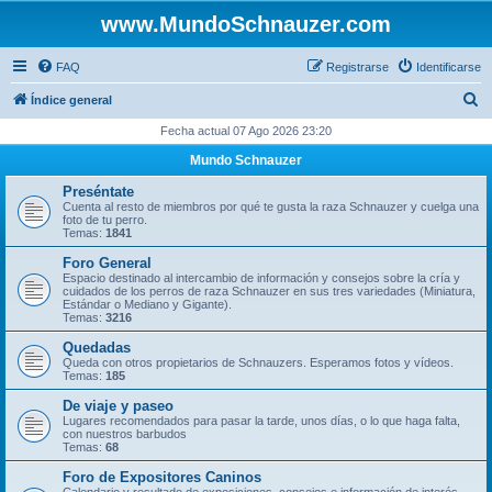
www.MundoSchnauzer.com
FAQ
Registrarse
Identificarse
B
Índice general
u
Fecha actual 07 Ago 2026 23:20
s
Mundo Schnauzer
c
Preséntate
a
Cuenta al resto de miembros por qué te gusta la raza Schnauzer y cuelga una
foto de tu perro.
r
Temas:
1841
Foro General
Espacio destinado al intercambio de información y consejos sobre la cría y
cuidados de los perros de raza Schnauzer en sus tres variedades (Miniatura,
Estándar o Mediano y Gigante).
Temas:
3216
Quedadas
Queda con otros propietarios de Schnauzers. Esperamos fotos y vídeos.
Temas:
185
De viaje y paseo
Lugares recomendados para pasar la tarde, unos días, o lo que haga falta,
con nuestros barbudos
Temas:
68
Foro de Expositores Caninos