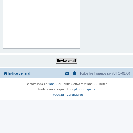
Índice general
Todos los horarios son
UTC+01:00
Desarrollado por
phpBB
® Forum Software © phpBB Limited
Traducción al español por
phpBB España
Privacidad
|
Condiciones