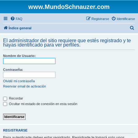
www.MundoSchnauzer.com
FAQ
Registrarse
Identificarse
B
Índice general
u
El administrador del sitio requiere que estés registrado y te
s
hayas identificado para ver perfiles.
c
Nombre de Usuario:
a
r
Contraseña:
Olvidé mi contraseña
Reenviar email de activación
Recordar
Ocultar mi estado de conexión en esta sesión
REGISTRARSE
Para autenticarte debes estar registrado. Registrarte te tomará solo unos