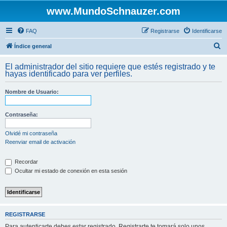
www.MundoSchnauzer.com
FAQ
Registrarse
Identificarse
B
Índice general
u
El administrador del sitio requiere que estés registrado y te
s
hayas identificado para ver perfiles.
c
Nombre de Usuario:
a
r
Contraseña:
Olvidé mi contraseña
Reenviar email de activación
Recordar
Ocultar mi estado de conexión en esta sesión
REGISTRARSE
Para autenticarte debes estar registrado. Registrarte te tomará solo unos