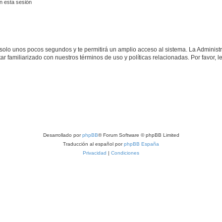
n esta sesión
á solo unos pocos segundos y te permitirá un amplio acceso al sistema. La Adminis
tar familiarizado con nuestros términos de uso y políticas relacionadas. Por favor, l
Desarrollado por
phpBB
® Forum Software © phpBB Limited
Traducción al español por
phpBB España
Privacidad
|
Condiciones