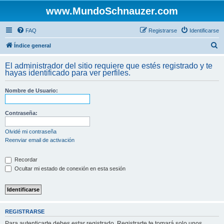
www.MundoSchnauzer.com
FAQ
Registrarse
Identificarse
B
Índice general
u
El administrador del sitio requiere que estés registrado y te
s
hayas identificado para ver perfiles.
c
Nombre de Usuario:
a
r
Contraseña:
Olvidé mi contraseña
Reenviar email de activación
Recordar
Ocultar mi estado de conexión en esta sesión
REGISTRARSE
Para autenticarte debes estar registrado. Registrarte te tomará solo unos