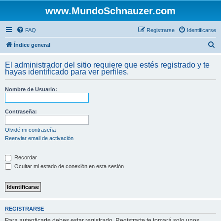
www.MundoSchnauzer.com
FAQ
Registrarse
Identificarse
B
Índice general
u
El administrador del sitio requiere que estés registrado y te
s
hayas identificado para ver perfiles.
c
Nombre de Usuario:
a
r
Contraseña:
Olvidé mi contraseña
Reenviar email de activación
Recordar
Ocultar mi estado de conexión en esta sesión
REGISTRARSE
Para autenticarte debes estar registrado. Registrarte te tomará solo unos