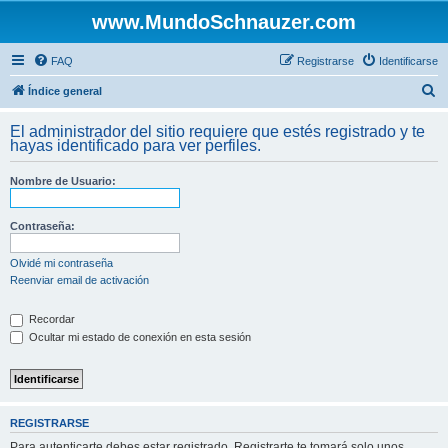
www.MundoSchnauzer.com
FAQ
Registrarse
Identificarse
B
Índice general
u
El administrador del sitio requiere que estés registrado y te
s
hayas identificado para ver perfiles.
c
Nombre de Usuario:
a
r
Contraseña:
Olvidé mi contraseña
Reenviar email de activación
Recordar
Ocultar mi estado de conexión en esta sesión
REGISTRARSE
Para autenticarte debes estar registrado. Registrarte te tomará solo unos