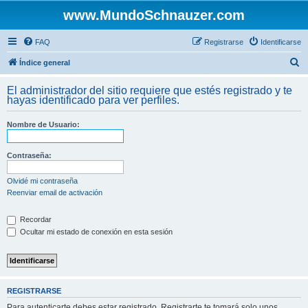
www.MundoSchnauzer.com
FAQ
Registrarse
Identificarse
B
Índice general
u
El administrador del sitio requiere que estés registrado y te
s
hayas identificado para ver perfiles.
c
Nombre de Usuario:
a
r
Contraseña:
Olvidé mi contraseña
Reenviar email de activación
Recordar
Ocultar mi estado de conexión en esta sesión
REGISTRARSE
Para autenticarte debes estar registrado. Registrarte te tomará solo unos