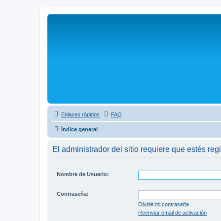
Enlaces rápidos
FAQ
Índice general
El administrador del sitio requiere que estés regi
Nombre de Usuario:
Contraseña:
Olvidé mi contraseña
Reenviar email de activación