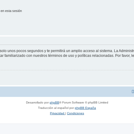
 en esta sesión
á solo unos pocos segundos y te permitirá un amplio acceso al sistema. La Adminis
tar familiarizado con nuestros términos de uso y políticas relacionadas. Por favor, l
Desarrollado por
phpBB
® Forum Software © phpBB Limited
Traducción al español por
phpBB España
Privacidad
|
Condiciones