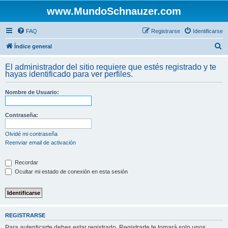
www.MundoSchnauzer.com
FAQ
Registrarse
Identificarse
B
Índice general
u
El administrador del sitio requiere que estés registrado y te
s
hayas identificado para ver perfiles.
c
Nombre de Usuario:
a
r
Contraseña:
Olvidé mi contraseña
Reenviar email de activación
Recordar
Ocultar mi estado de conexión en esta sesión
REGISTRARSE
Para autenticarte debes estar registrado. Registrarte te tomará solo unos