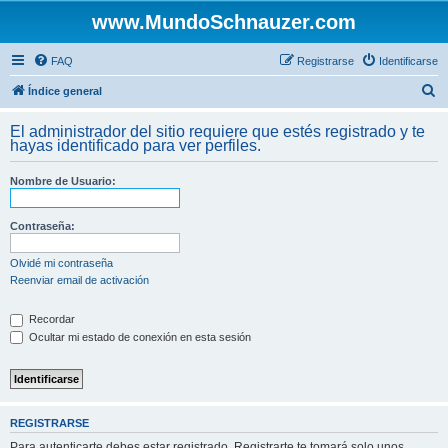
www.MundoSchnauzer.com
FAQ
Registrarse
Identificarse
B
Índice general
u
El administrador del sitio requiere que estés registrado y te
s
hayas identificado para ver perfiles.
c
Nombre de Usuario:
a
r
Contraseña:
Olvidé mi contraseña
Reenviar email de activación
Recordar
Ocultar mi estado de conexión en esta sesión
REGISTRARSE
Para autenticarte debes estar registrado. Registrarte te tomará solo unos