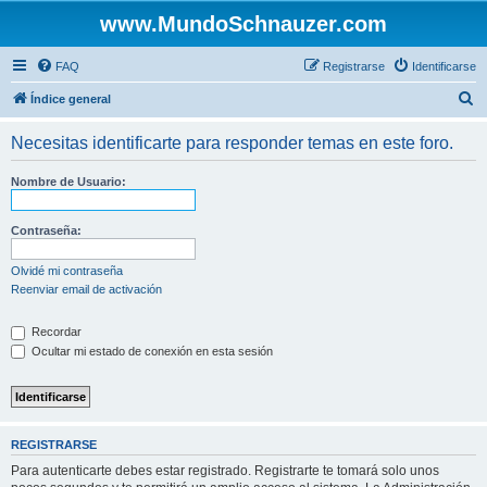
www.MundoSchnauzer.com
FAQ
Registrarse
Identificarse
B
Índice general
u
Necesitas identificarte para responder temas en este foro.
s
c
Nombre de Usuario:
a
r
Contraseña:
Olvidé mi contraseña
Reenviar email de activación
Recordar
Ocultar mi estado de conexión en esta sesión
REGISTRARSE
Para autenticarte debes estar registrado. Registrarte te tomará solo unos