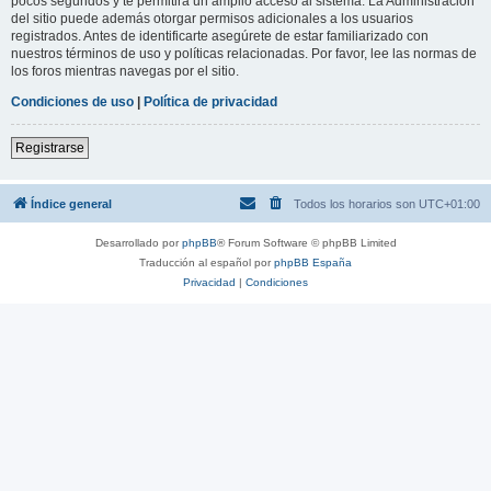
pocos segundos y te permitirá un amplio acceso al sistema. La Administración
del sitio puede además otorgar permisos adicionales a los usuarios
registrados. Antes de identificarte asegúrete de estar familiarizado con
nuestros términos de uso y políticas relacionadas. Por favor, lee las normas de
los foros mientras navegas por el sitio.
Condiciones de uso
|
Política de privacidad
Registrarse
Índice general
Todos los horarios son
UTC+01:00
Desarrollado por
phpBB
® Forum Software © phpBB Limited
Traducción al español por
phpBB España
Privacidad
|
Condiciones