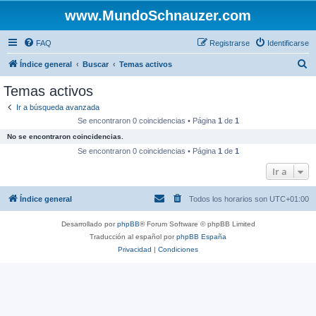
www.MundoSchnauzer.com
FAQ
Registrarse
Identificarse
B
Índice general
Buscar
Temas activos
u
Temas activos
s
Ir a búsqueda avanzada
c
Se encontraron 0 coincidencias • Página
1
de
1
a
No se encontraron coincidencias.
r
Se encontraron 0 coincidencias • Página
1
de
1
Ir a
Índice general
Todos los horarios son
UTC+01:00
Desarrollado por
phpBB
® Forum Software © phpBB Limited
Traducción al español por
phpBB España
Privacidad
|
Condiciones