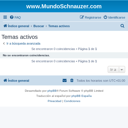
www.MundoSchnauzer.com
FAQ
Registrarse
Identificarse
B
Índice general
Buscar
Temas activos
u
Temas activos
s
Ir a búsqueda avanzada
c
Se encontraron 0 coincidencias • Página
1
de
1
a
No se encontraron coincidencias.
r
Se encontraron 0 coincidencias • Página
1
de
1
Ir a
Índice general
Todos los horarios son
UTC+01:00
Desarrollado por
phpBB
® Forum Software © phpBB Limited
Traducción al español por
phpBB España
Privacidad
|
Condiciones