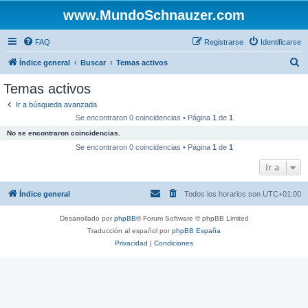
www.MundoSchnauzer.com
FAQ
Registrarse
Identificarse
B
Índice general
Buscar
Temas activos
u
Temas activos
s
Ir a búsqueda avanzada
c
Se encontraron 0 coincidencias • Página
1
de
1
a
No se encontraron coincidencias.
r
Se encontraron 0 coincidencias • Página
1
de
1
Ir a
Índice general
Todos los horarios son
UTC+01:00
Desarrollado por
phpBB
® Forum Software © phpBB Limited
Traducción al español por
phpBB España
Privacidad
|
Condiciones