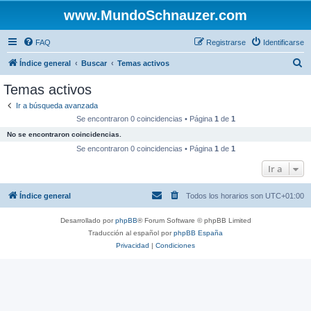
www.MundoSchnauzer.com
FAQ
Registrarse
Identificarse
B
Índice general
Buscar
Temas activos
u
Temas activos
s
Ir a búsqueda avanzada
c
Se encontraron 0 coincidencias • Página
1
de
1
a
No se encontraron coincidencias.
r
Se encontraron 0 coincidencias • Página
1
de
1
Ir a
Índice general
Todos los horarios son
UTC+01:00
Desarrollado por
phpBB
® Forum Software © phpBB Limited
Traducción al español por
phpBB España
Privacidad
|
Condiciones