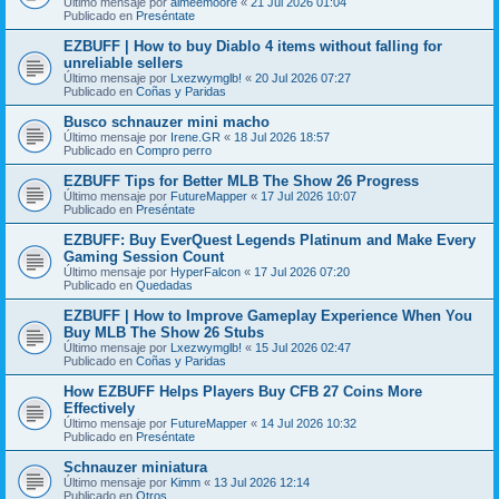
Último mensaje por
aimeemoore
«
21 Jul 2026 01:04
Publicado en
Preséntate
EZBUFF | How to buy Diablo 4 items without falling for
unreliable sellers
Último mensaje por
Lxezwymglb!
«
20 Jul 2026 07:27
Publicado en
Coñas y Paridas
Busco schnauzer mini macho
Último mensaje por
Irene.GR
«
18 Jul 2026 18:57
Publicado en
Compro perro
EZBUFF Tips for Better MLB The Show 26 Progress
Último mensaje por
FutureMapper
«
17 Jul 2026 10:07
Publicado en
Preséntate
EZBUFF: Buy EverQuest Legends Platinum and Make Every
Gaming Session Count
Último mensaje por
HyperFalcon
«
17 Jul 2026 07:20
Publicado en
Quedadas
EZBUFF | How to Improve Gameplay Experience When You
Buy MLB The Show 26 Stubs
Último mensaje por
Lxezwymglb!
«
15 Jul 2026 02:47
Publicado en
Coñas y Paridas
How EZBUFF Helps Players Buy CFB 27 Coins More
Effectively
Último mensaje por
FutureMapper
«
14 Jul 2026 10:32
Publicado en
Preséntate
Schnauzer miniatura
Último mensaje por
Kimm
«
13 Jul 2026 12:14
Publicado en
Otros