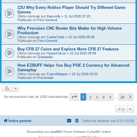
Z2U Why Every Roblox Player Should Try Different Game
Genres
Último mensaje por
Kaevorlly
«
11 Jul 2026 07:20
Publicado en
Foro General
Why Precision CNC Router Bits Matter for High Volume
Production
Último mensaje por
CarbixTools
«
10 Jul 2026 09:36
Publicado en
Foro General
Buy CFB 27 Coins and Explore More CFB 27 Features
Último mensaje por
HyperFalcon
«
10 Jul 2026 09:08
Publicado en
Quedadas
How EZBUFF Helps You Buy POE 2 Currency for Advanced
Gameplay
Último mensaje por
FutureMapper
«
10 Jul 2026 02:53
Publicado en
Preséntate
Página
1
de
20
1
2
3
4
5
20
S
Se encontraron más de 1000 coincidencias
…
Ir a
Índice general
Todos los horarios son
UTC+01:00
Desarrollado por
phpBB
® Forum Software © phpBB Limited