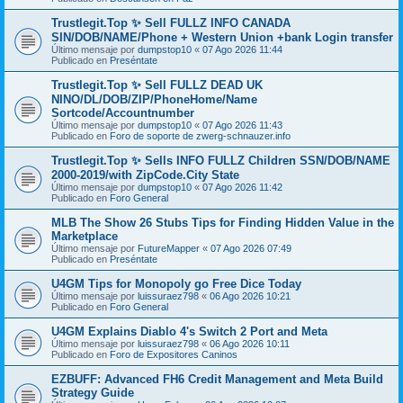
Trustlegit.Top ✨ Sell FULLZ INFO CANADA
SIN/DOB/NAME/Phone + Western Union +bank Login transfer
Último mensaje por
dumpstop10
«
07 Ago 2026 11:44
Publicado en
Preséntate
Trustlegit.Top ✨ Sell FULLZ DEAD UK
NINO/DL/DOB/ZIP/PhoneHome/Name
Sortcode/Accountnumber
Último mensaje por
dumpstop10
«
07 Ago 2026 11:43
Publicado en
Foro de soporte de zwerg-schnauzer.info
Trustlegit.Top ✨ Sells INFO FULLZ Children SSN/DOB/NAME
2000-2019/with ZipCode.City State
Último mensaje por
dumpstop10
«
07 Ago 2026 11:42
Publicado en
Foro General
MLB The Show 26 Stubs Tips for Finding Hidden Value in the
Marketplace
Último mensaje por
FutureMapper
«
07 Ago 2026 07:49
Publicado en
Preséntate
U4GM Tips for Monopoly go Free Dice Today
Último mensaje por
luissuraez798
«
06 Ago 2026 10:21
Publicado en
Foro General
U4GM Explains Diablo 4's Switch 2 Port and Meta
Último mensaje por
luissuraez798
«
06 Ago 2026 10:11
Publicado en
Foro de Expositores Caninos
EZBUFF: Advanced FH6 Credit Management and Meta Build
Strategy Guide