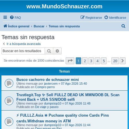
www.MundoSchnauzer.com
FAQ
Registrarse
Identificarse
B
Índice general
Buscar
Temas sin respuesta
u
Temas sin respuesta
s
Ir a búsqueda avanzada
c
Buscar
Búsqueda avanzada
a
Página
1
de
20
1
2
3
4
5
20
S
Se encontraron más de 1000 coincidencias
r
…
Temas
Busco cachorro de schnauzer mini
Último mensaje por
javiercem
«
07 Ago 2026 15:40
Publicado en
Compro perro
Trustlegit.Top ✨ Sell FULLZ DEAD UK MMN/DOB DL Scan
Front Back + USA SSN/DOB selfi
Último mensaje por
dumpstop10
«
07 Ago 2026 11:48
Publicado en
De viaje y paseo
⚡ FULLLZ.Asia ❇️ Puchase quality clone Cards Pins
cards.Withdraw money in ATM
Último mensaje por
dumpstop10
«
07 Ago 2026 11:44
Publicado en
Descansen en Paz