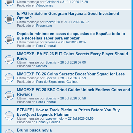
Último mensaje por
CristinaH
«
31 Jul 2026 15:29
Publicado en
Adopciones
Is PG for Sale in Gurugram Haryana a Good Investment
Option?
Último mensaje por
reeltor920
«
29 Jul 2026 07:22
Publicado en
Preséntate
Depósito mínimo en casas de apuestas de España: todo lo
que necesitas saber para empezar
Último mensaje por
leojones
«
28 Jul 2026 10:07
Publicado en
Foro General
MMOEXP: EA FC 26 FUT Coins Secrets Every Player Should
Know
Último mensaje por
Specific
«
28 Jul 2026 07:00
Publicado en
Montas
MMOEXP FC 26 Coins Secrets: Boost Your Squad for Less
Último mensaje por
Specific
«
28 Jul 2026 06:59
Publicado en
Foro de Expositores Caninos
MMOEXP FC 26 SBC Grind Guide: Unlock Endless Coins and
Rewards
Último mensaje por
Specific
«
28 Jul 2026 06:58
Publicado en
Foro General
EZBUFF | How to Track Platinum Prices Before You Buy
EverQuest Legends Platinum
Último mensaje por
Lxezwymglb!
«
27 Jul 2026 09:56
Publicado en
Coñas y Paridas
Bruno busca novia