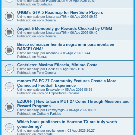
Último mensaje por
HyperFalcon
«
06 Ago 2026 10:07
Publicado en
Quedadas
U4GM's GTA 5 Roadmap for New Solo Players
Último mensaje por
luissuraez798
«
06 Ago 2026 09:52
Publicado en
Foro General
August 6 Monopoly go Rewards Checked by U4GM
Último mensaje por
luissuraez798
«
06 Ago 2026 09:40
Publicado en
Foro General
Busco schnauzer hembra negra mini para monta en
BARCELONA!
Último mensaje por
ainoaaa7
«
05 Ago 2026 13:44
Publicado en
Montas
Genéricos: Máxima Eficacia, Mínimo Coste
Último mensaje por
Garlik
«
05 Ago 2026 11:46
Publicado en
Foro General
mmocs EA FC 27 Community Features Create a More
Connected Football Experience
Último mensaje por
Eryxvallen
«
05 Ago 2026 08:59
Publicado en
Foro de Expositores Caninos
EZBUFF | How to Earn MUT 27 Coins Through Missions and
Reward Programs
Último mensaje por
Lxezwymglb!
«
04 Ago 2026 08:33
Publicado en
Coñas y Paridas
Which book publishers in Houston TX are truly worth
considering?
Último mensaje por
cecilamoore
«
03 Ago 2026 20:27
Publicado en
Preséntate