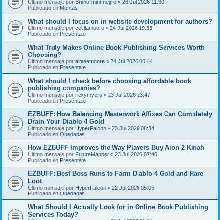
Último mensaje por
Bruno-mini-negro
«
26 Jul 2026 11:30
Publicado en
Montas
What should I focus on in website development for authors?
Último mensaje por
cecilamoore
«
24 Jul 2026 19:33
Publicado en
Preséntate
What Truly Makes Online Book Publishing Services Worth
Choosing?
Último mensaje por
aimeemoore
«
24 Jul 2026 00:44
Publicado en
Preséntate
What should I check before choosing affordable book
publishing companies?
Último mensaje por
rickymyers
«
23 Jul 2026 23:47
Publicado en
Preséntate
EZBUFF: How Balancing Masterwork Affixes Can Completely
Drain Your Diablo 4 Gold
Último mensaje por
HyperFalcon
«
23 Jul 2026 08:34
Publicado en
Quedadas
How EZBUFF Improves the Way Players Buy Aion 2 Kinah
Último mensaje por
FutureMapper
«
23 Jul 2026 07:40
Publicado en
Preséntate
EZBUFF: Best Boss Runs to Farm Diablo 4 Gold and Rare
Loot
Último mensaje por
HyperFalcon
«
22 Jul 2026 05:05
Publicado en
Quedadas
What Should I Actually Look for in Online Book Publishing
Services Today?