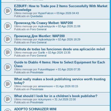
EZBUFF: How to Trade poe 2 Items Successfully With Market
Knowledge
Último mensaje por
HyperFalcon
«
03 Ago 2026 04:43
Publicado en
Quedadas
Промокод На Ставку Melbet: WAP200
Último mensaje por
myjkoelspycle
«
02 Ago 2026 21:08
Publicado en
Foro General
Промокод Для Мелбет: WAP200
Último mensaje por
myjkoelspycle
«
02 Ago 2026 18:29
Publicado en
Foro General
Disfruta de todas las funciones desde una aplicación móvil
Último mensaje por
Garlik
«
02 Ago 2026 13:35
Publicado en
Foro General
Guide to Diablo 4 Items: How to Select Equipment for Each
Class
Último mensaje por
FutureMapper
«
01 Ago 2026 07:35
Publicado en
Preséntate
What really makes a book publishing service worth trusting
today?
Último mensaje por
aimeemoore
«
01 Ago 2026 00:15
Publicado en
Preséntate
What should I look for in a children's book publisher?
Último mensaje por
rickymyers
«
31 Jul 2026 22:00
Publicado en
Preséntate
ADOPTO SCHNAUZER MINI