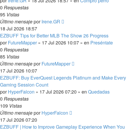
por
Irene.GR
»
18 Jul 2026 18:57
» en
Compro perro
0
Respuestas
95
Vistas
Último mensaje
por
Irene.GR
18 Jul 2026 18:57
EZBUFF Tips for Better MLB The Show 26 Progress
por
FutureMapper
»
17 Jul 2026 10:07
» en
Preséntate
0
Respuestas
85
Vistas
Último mensaje
por
FutureMapper
17 Jul 2026 10:07
EZBUFF: Buy EverQuest Legends Platinum and Make Every
Gaming Session Count
por
HyperFalcon
»
17 Jul 2026 07:20
» en
Quedadas
0
Respuestas
109
Vistas
Último mensaje
por
HyperFalcon
17 Jul 2026 07:20
EZBUFF | How to Improve Gameplay Experience When You