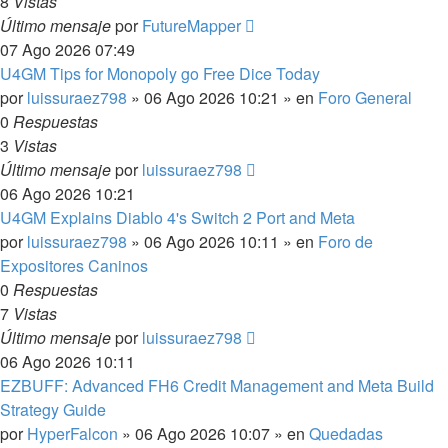
8
Vistas
Último mensaje
por
FutureMapper
07 Ago 2026 07:49
U4GM Tips for Monopoly go Free Dice Today
por
luissuraez798
»
06 Ago 2026 10:21
» en
Foro General
0
Respuestas
3
Vistas
Último mensaje
por
luissuraez798
06 Ago 2026 10:21
U4GM Explains Diablo 4's Switch 2 Port and Meta
por
luissuraez798
»
06 Ago 2026 10:11
» en
Foro de
Expositores Caninos
0
Respuestas
7
Vistas
Último mensaje
por
luissuraez798
06 Ago 2026 10:11
EZBUFF: Advanced FH6 Credit Management and Meta Build
Strategy Guide
por
HyperFalcon
»
06 Ago 2026 10:07
» en
Quedadas