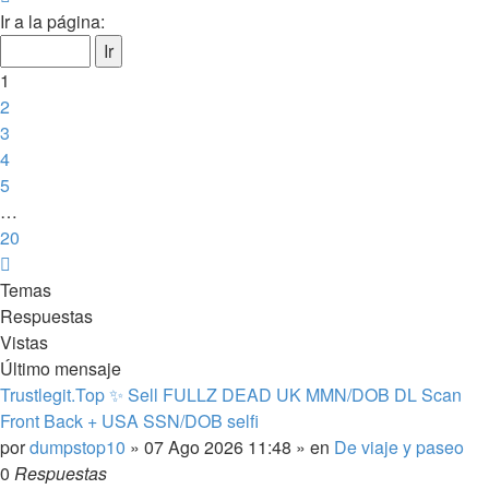
1
Ir a la página:
de
20
1
2
3
4
5
…
20
Siguiente
Temas
Respuestas
Vistas
Último mensaje
Trustlegit.Top ✨ Sell FULLZ DEAD UK MMN/DOB DL Scan
Front Back + USA SSN/DOB selfi
por
dumpstop10
»
07 Ago 2026 11:48
» en
De viaje y paseo
0
Respuestas