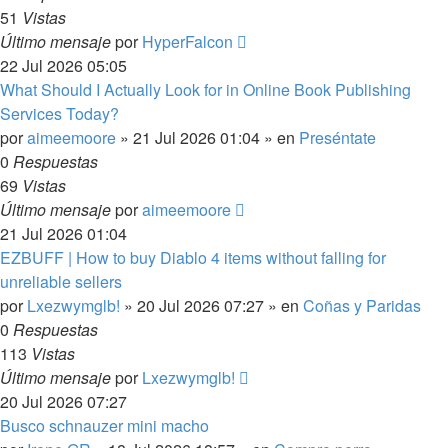
51
Vistas
Último mensaje
por
HyperFalcon
22 Jul 2026 05:05
What Should I Actually Look for in Online Book Publishing
Services Today?
por
aimeemoore
»
21 Jul 2026 01:04
» en
Preséntate
0
Respuestas
69
Vistas
Último mensaje
por
aimeemoore
21 Jul 2026 01:04
EZBUFF | How to buy Diablo 4 items without falling for
unreliable sellers
por
Lxezwymglb!
»
20 Jul 2026 07:27
» en
Coñas y Paridas
0
Respuestas
113
Vistas
Último mensaje
por
Lxezwymglb!
20 Jul 2026 07:27
Busco schnauzer mini macho