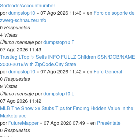
Sortcode/Accountnumber
por
dumpstop10
»
07 Ago 2026 11:43
» en
Foro de soporte de
zwerg-schnauzer.info
0
Respuestas
4
Vistas
Último mensaje
por
dumpstop10
07 Ago 2026 11:43
Trustlegit.Top ✨ Sells INFO FULLZ Children SSN/DOB/NAME
2000-2019/with ZipCode.City State
por
dumpstop10
»
07 Ago 2026 11:42
» en
Foro General
0
Respuestas
9
Vistas
Último mensaje
por
dumpstop10
07 Ago 2026 11:42
MLB The Show 26 Stubs Tips for Finding Hidden Value in the
Marketplace
por
FutureMapper
»
07 Ago 2026 07:49
» en
Preséntate
0
Respuestas