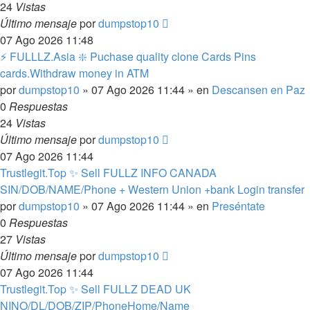
24
Vistas
Último mensaje
por
dumpstop10
07 Ago 2026 11:48
⚡ FULLLZ.Asia ❇️ Puchase quality clone Cards Pins
cards.Withdraw money in ATM
por
dumpstop10
»
07 Ago 2026 11:44
» en
Descansen en Paz
0
Respuestas
24
Vistas
Último mensaje
por
dumpstop10
07 Ago 2026 11:44
Trustlegit.Top ✨ Sell FULLZ INFO CANADA
SIN/DOB/NAME/Phone + Western Union +bank Login transfer
por
dumpstop10
»
07 Ago 2026 11:44
» en
Preséntate
0
Respuestas
27
Vistas
Último mensaje
por
dumpstop10
07 Ago 2026 11:44
Trustlegit.Top ✨ Sell FULLZ DEAD UK
NINO/DL/DOB/ZIP/PhoneHome/Name