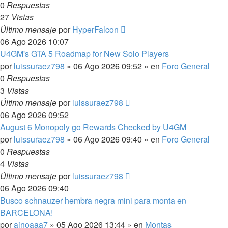
0
Respuestas
27
Vistas
Último mensaje
por
HyperFalcon
06 Ago 2026 10:07
U4GM's GTA 5 Roadmap for New Solo Players
por
luissuraez798
»
06 Ago 2026 09:52
» en
Foro General
0
Respuestas
3
Vistas
Último mensaje
por
luissuraez798
06 Ago 2026 09:52
August 6 Monopoly go Rewards Checked by U4GM
por
luissuraez798
»
06 Ago 2026 09:40
» en
Foro General
0
Respuestas
4
Vistas
Último mensaje
por
luissuraez798
06 Ago 2026 09:40
Busco schnauzer hembra negra mini para monta en
BARCELONA!
por
ainoaaa7
»
05 Ago 2026 13:44
» en
Montas