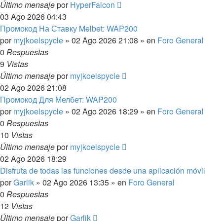
Último mensaje
por
HyperFalcon
03 Ago 2026 04:43
Промокод На Ставку Melbet: WAP200
por
myjkoelspycle
»
02 Ago 2026 21:08
» en
Foro General
0
Respuestas
9
Vistas
Último mensaje
por
myjkoelspycle
02 Ago 2026 21:08
Промокод Для Мелбет: WAP200
por
myjkoelspycle
»
02 Ago 2026 18:29
» en
Foro General
0
Respuestas
10
Vistas
Último mensaje
por
myjkoelspycle
02 Ago 2026 18:29
Disfruta de todas las funciones desde una aplicación móvil
por
Garlik
»
02 Ago 2026 13:35
» en
Foro General
0
Respuestas
12
Vistas
Último mensaje
por
Garlik