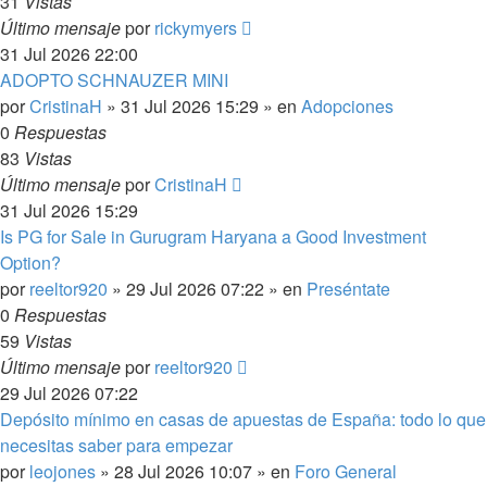
31
Vistas
Último mensaje
por
rickymyers
31 Jul 2026 22:00
ADOPTO SCHNAUZER MINI
por
CristinaH
»
31 Jul 2026 15:29
» en
Adopciones
0
Respuestas
83
Vistas
Último mensaje
por
CristinaH
31 Jul 2026 15:29
Is PG for Sale in Gurugram Haryana a Good Investment
Option?
por
reeltor920
»
29 Jul 2026 07:22
» en
Preséntate
0
Respuestas
59
Vistas
Último mensaje
por
reeltor920
29 Jul 2026 07:22
Depósito mínimo en casas de apuestas de España: todo lo que
necesitas saber para empezar
por
leojones
»
28 Jul 2026 10:07
» en
Foro General