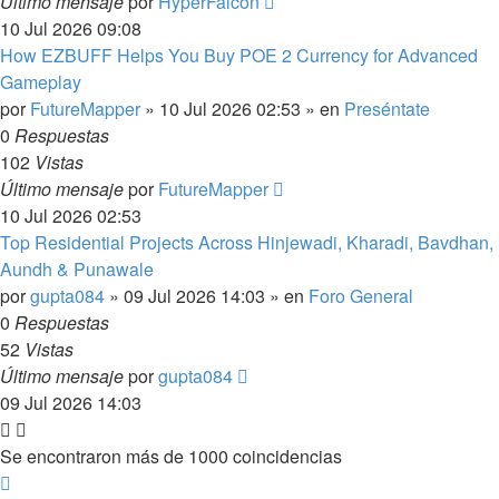
Último mensaje
por
HyperFalcon
10 Jul 2026 09:08
How EZBUFF Helps You Buy POE 2 Currency for Advanced
Gameplay
por
FutureMapper
»
10 Jul 2026 02:53
» en
Preséntate
0
Respuestas
102
Vistas
Último mensaje
por
FutureMapper
10 Jul 2026 02:53
Top Residential Projects Across Hinjewadi, Kharadi, Bavdhan,
Aundh & Punawale
por
gupta084
»
09 Jul 2026 14:03
» en
Foro General
0
Respuestas
52
Vistas
Último mensaje
por
gupta084
09 Jul 2026 14:03
Se encontraron más de 1000 coincidencias
Página