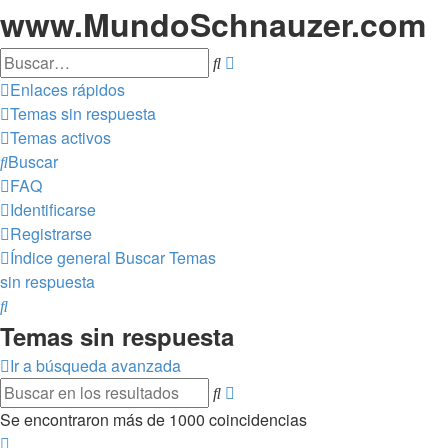
www.MundoSchnauzer.com
Búsqueda
Buscar
avanzada
Enlaces rápidos
Temas sin respuesta
Temas activos
Buscar
FAQ
Identificarse
Registrarse
Índice general
Buscar
Temas
sin respuesta
Buscar
Temas sin respuesta
Ir a búsqueda avanzada
Búsqueda
Buscar
avanzada
Se encontraron más de 1000 coincidencias
Página