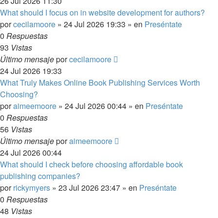
26 Jul 2026 11:30
What should I focus on in website development for authors?
por
cecilamoore
»
24 Jul 2026 19:33
» en
Preséntate
0
Respuestas
93
Vistas
Último mensaje
por
cecilamoore
24 Jul 2026 19:33
What Truly Makes Online Book Publishing Services Worth
Choosing?
por
aimeemoore
»
24 Jul 2026 00:44
» en
Preséntate
0
Respuestas
56
Vistas
Último mensaje
por
aimeemoore
24 Jul 2026 00:44
What should I check before choosing affordable book
publishing companies?
por
rickymyers
»
23 Jul 2026 23:47
» en
Preséntate
0
Respuestas
48
Vistas