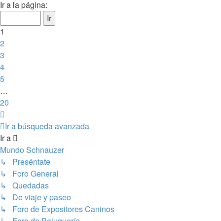
1
Ir a la página:
de
20
1
2
3
4
5
…
20
Siguiente
Ir a búsqueda avanzada
Ir a
Mundo Schnauzer
↳ Preséntate
↳ Foro General
↳ Quedadas
↳ De viaje y paseo
↳ Foro de Expositores Caninos
↳ Foro de Peluquería