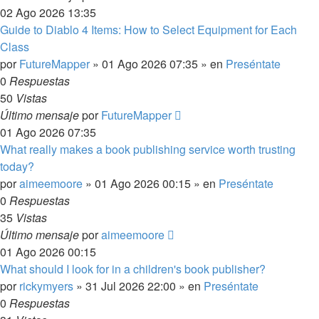
02 Ago 2026 13:35
Guide to Diablo 4 Items: How to Select Equipment for Each
Class
por
FutureMapper
»
01 Ago 2026 07:35
» en
Preséntate
0
Respuestas
50
Vistas
Último mensaje
por
FutureMapper
01 Ago 2026 07:35
What really makes a book publishing service worth trusting
today?
por
aimeemoore
»
01 Ago 2026 00:15
» en
Preséntate
0
Respuestas
35
Vistas
Último mensaje
por
aimeemoore
01 Ago 2026 00:15
What should I look for in a children's book publisher?
por
rickymyers
»
31 Jul 2026 22:00
» en
Preséntate
0
Respuestas