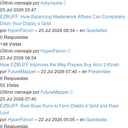
Último mensaje
por
rickymyers
23 Jul 2026 23:47
EZBUFF: How Balancing Masterwork Affixes Can Completely
Drain Your Diablo 4 Gold
por
HyperFalcon
»
23 Jul 2026 08:34
» en
Quedadas
0
Respuestas
148
Vistas
Último mensaje
por
HyperFalcon
23 Jul 2026 08:34
How EZBUFF Improves the Way Players Buy Aion 2 Kinah
por
FutureMapper
»
23 Jul 2026 07:40
» en
Preséntate
0
Respuestas
53
Vistas
Último mensaje
por
FutureMapper
23 Jul 2026 07:40
EZBUFF: Best Boss Runs to Farm Diablo 4 Gold and Rare
Loot
por
HyperFalcon
»
22 Jul 2026 05:05
» en
Quedadas
0
Respuestas