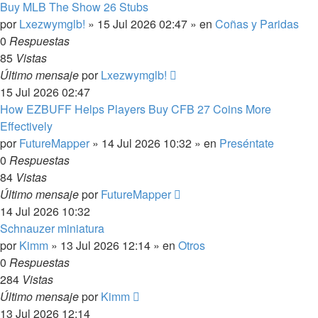
Buy MLB The Show 26 Stubs
por
Lxezwymglb!
»
15 Jul 2026 02:47
» en
Coñas y Paridas
0
Respuestas
85
Vistas
Último mensaje
por
Lxezwymglb!
15 Jul 2026 02:47
How EZBUFF Helps Players Buy CFB 27 Coins More
Effectively
por
FutureMapper
»
14 Jul 2026 10:32
» en
Preséntate
0
Respuestas
84
Vistas
Último mensaje
por
FutureMapper
14 Jul 2026 10:32
Schnauzer miniatura
por
Kimm
»
13 Jul 2026 12:14
» en
Otros
0
Respuestas
284
Vistas
Último mensaje
por
Kimm
13 Jul 2026 12:14