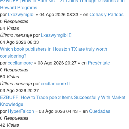
EZBUFF | How to Earn MUT 27 Coins Through Missions and
Reward Programs
por
Lxezwymglb!
»
04 Ago 2026 08:33
» en
Coñas y Paridas
0
Respuestas
54
Vistas
Último mensaje
por
Lxezwymglb!
04 Ago 2026 08:33
Which book publishers in Houston TX are truly worth
considering?
por
cecilamoore
»
03 Ago 2026 20:27
» en
Preséntate
0
Respuestas
50
Vistas
Último mensaje
por
cecilamoore
03 Ago 2026 20:27
EZBUFF: How to Trade poe 2 Items Successfully With Market
Knowledge
por
HyperFalcon
»
03 Ago 2026 04:43
» en
Quedadas
0
Respuestas
42
Vistas