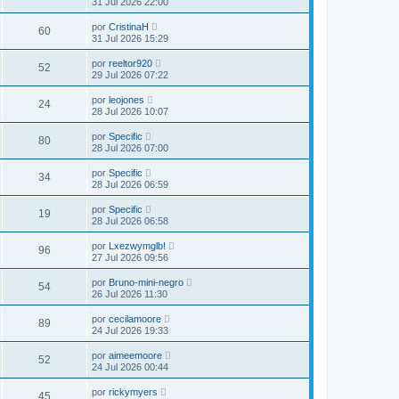
31 Jul 2026 22:00
por
CristinaH
60
31 Jul 2026 15:29
por
reeltor920
52
29 Jul 2026 07:22
por
leojones
24
28 Jul 2026 10:07
por
Specific
80
28 Jul 2026 07:00
por
Specific
34
28 Jul 2026 06:59
por
Specific
19
28 Jul 2026 06:58
por
Lxezwymglb!
96
27 Jul 2026 09:56
por
Bruno-mini-negro
54
26 Jul 2026 11:30
por
cecilamoore
89
24 Jul 2026 19:33
por
aimeemoore
52
24 Jul 2026 00:44
por
rickymyers
45