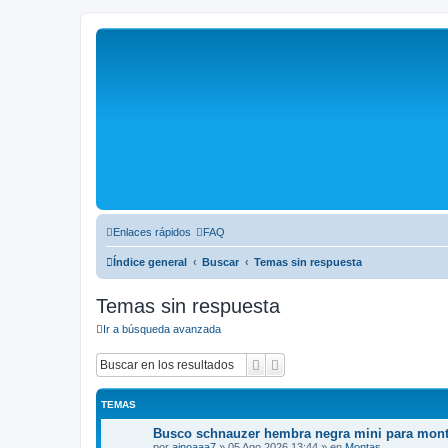
Enlaces rápidos
FAQ
Índice general
Buscar
Temas sin respuesta
Temas sin respuesta
Ir a búsqueda avanzada
Buscar
Búsqueda avanzada
TEMAS
Busco schnauzer hembra negra mini para mo
por
ainoaaa7
»
05 Ago 2026 13:44
» en
Montas