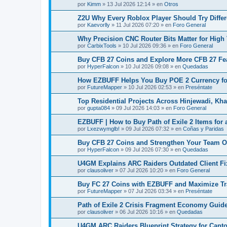
por
Kimm
»
13 Jul 2026 12:14
» en
Otros
Z2U Why Every Roblox Player Should Try Diffe
por
Kaevorlly
»
11 Jul 2026 07:20
» en
Foro General
Why Precision CNC Router Bits Matter for Hig
por
CarbixTools
»
10 Jul 2026 09:36
» en
Foro General
Buy CFB 27 Coins and Explore More CFB 27 Fe
por
HyperFalcon
»
10 Jul 2026 09:08
» en
Quedadas
How EZBUFF Helps You Buy POE 2 Currency f
por
FutureMapper
»
10 Jul 2026 02:53
» en
Preséntate
Top Residential Projects Across Hinjewadi, K
por
gupta084
»
09 Jul 2026 14:03
» en
Foro General
EZBUFF | How to Buy Path of Exile 2 Items for
por
Lxezwymglb!
»
09 Jul 2026 07:32
» en
Coñas y Paridas
Buy CFB 27 Coins and Strengthen Your Team O
por
HyperFalcon
»
09 Jul 2026 07:30
» en
Quedadas
U4GM Explains ARC Raiders Outdated Client Fi
por
clausoliver
»
07 Jul 2026 10:20
» en
Foro General
Buy FC 27 Coins with EZBUFF and Maximize Tra
por
FutureMapper
»
07 Jul 2026 03:34
» en
Preséntate
Path of Exile 2 Crisis Fragment Economy Guid
por
clausoliver
»
06 Jul 2026 10:16
» en
Quedadas
U4GM ARC Raiders Blueprint Strategy for Cant