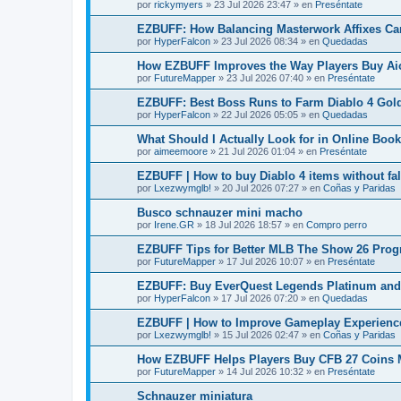
por
rickymyers
»
23 Jul 2026 23:47
» en
Preséntate
EZBUFF: How Balancing Masterwork Affixes Can
por
HyperFalcon
»
23 Jul 2026 08:34
» en
Quedadas
How EZBUFF Improves the Way Players Buy Ai
por
FutureMapper
»
23 Jul 2026 07:40
» en
Preséntate
EZBUFF: Best Boss Runs to Farm Diablo 4 Gol
por
HyperFalcon
»
22 Jul 2026 05:05
» en
Quedadas
What Should I Actually Look for in Online Boo
por
aimeemoore
»
21 Jul 2026 01:04
» en
Preséntate
EZBUFF | How to buy Diablo 4 items without fall
por
Lxezwymglb!
»
20 Jul 2026 07:27
» en
Coñas y Paridas
Busco schnauzer mini macho
por
Irene.GR
»
18 Jul 2026 18:57
» en
Compro perro
EZBUFF Tips for Better MLB The Show 26 Prog
por
FutureMapper
»
17 Jul 2026 10:07
» en
Preséntate
EZBUFF: Buy EverQuest Legends Platinum and
por
HyperFalcon
»
17 Jul 2026 07:20
» en
Quedadas
EZBUFF | How to Improve Gameplay Experien
por
Lxezwymglb!
»
15 Jul 2026 02:47
» en
Coñas y Paridas
How EZBUFF Helps Players Buy CFB 27 Coins M
por
FutureMapper
»
14 Jul 2026 10:32
» en
Preséntate
Schnauzer miniatura