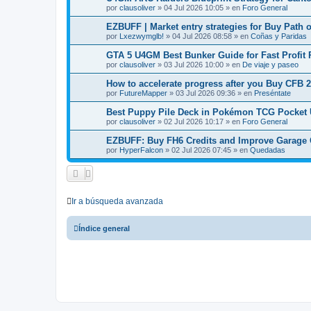
por
clausoliver
»
04 Jul 2026 10:05
» en
Foro General
EZBUFF | Market entry strategies for Buy Path o
por
Lxezwymglb!
»
04 Jul 2026 08:58
» en
Coñas y Paridas
GTA 5 U4GM Best Bunker Guide for Fast Profit 
por
clausoliver
»
03 Jul 2026 10:00
» en
De viaje y paseo
How to accelerate progress after you Buy CFB 
por
FutureMapper
»
03 Jul 2026 09:36
» en
Preséntate
Best Puppy Pile Deck in Pokémon TCG Pocket
por
clausoliver
»
02 Jul 2026 10:17
» en
Foro General
EZBUFF: Buy FH6 Credits and Improve Garage O
por
HyperFalcon
»
02 Jul 2026 07:45
» en
Quedadas
Ir a búsqueda avanzada
Índice general