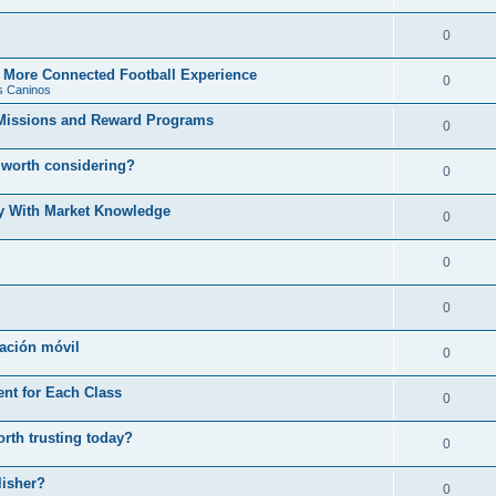
0
More Connected Football Experience
0
s Caninos
Missions and Reward Programs
0
 worth considering?
0
y With Market Knowledge
0
0
0
cación móvil
0
ent for Each Class
0
rth trusting today?
0
lisher?
0