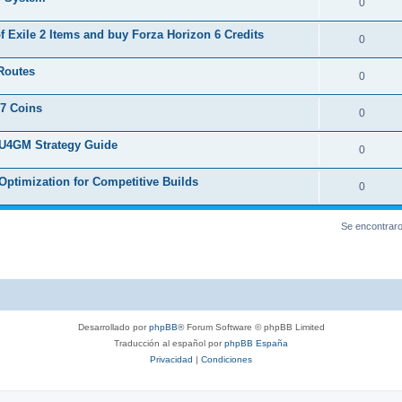
0
f Exile 2 Items and buy Forza Horizon 6 Credits
0
Routes
0
27 Coins
0
 U4GM Strategy Guide
0
ptimization for Competitive Builds
0
Se encontrar
Desarrollado por
phpBB
® Forum Software © phpBB Limited
Traducción al español por
phpBB España
Privacidad
|
Condiciones