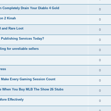
 Completely Drain Your Diablo 4 Gold
0
on 2 Kinah
0
d and Rare Loot
0
k Publishing Services Today?
0
ing for unreliable sellers
0
0
ress
0
 Make Every Gaming Session Count
0
ce When You Buy MLB The Show 26 Stubs
0
ore Effectively
0
0