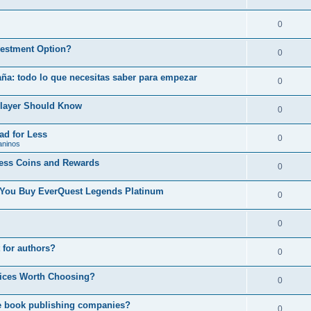
0
vestment Option?
0
ña: todo lo que necesitas saber para empezar
0
layer Should Know
0
d for Less
0
aninos
ess Coins and Rewards
0
e You Buy EverQuest Legends Platinum
0
0
 for authors?
0
vices Worth Choosing?
0
le book publishing companies?
0