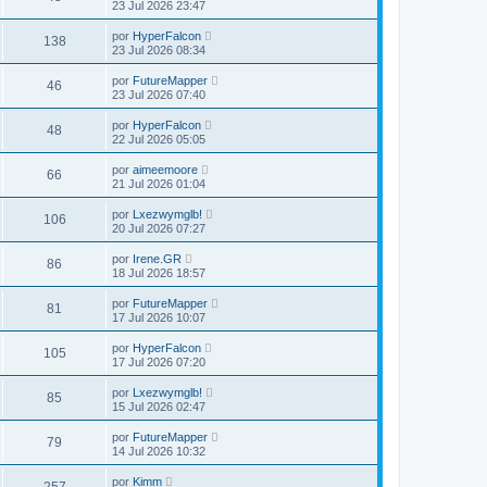
23 Jul 2026 23:47
por
HyperFalcon
138
23 Jul 2026 08:34
por
FutureMapper
46
23 Jul 2026 07:40
por
HyperFalcon
48
22 Jul 2026 05:05
por
aimeemoore
66
21 Jul 2026 01:04
por
Lxezwymglb!
106
20 Jul 2026 07:27
por
Irene.GR
86
18 Jul 2026 18:57
por
FutureMapper
81
17 Jul 2026 10:07
por
HyperFalcon
105
17 Jul 2026 07:20
por
Lxezwymglb!
85
15 Jul 2026 02:47
por
FutureMapper
79
14 Jul 2026 10:32
por
Kimm
257