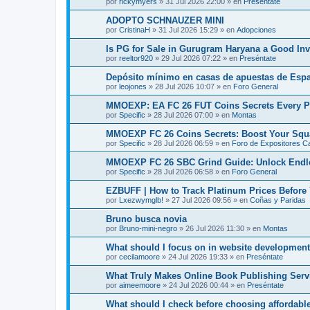
por
rickymyers
»
31 Jul 2026 22:00
» en
Preséntate
ADOPTO SCHNAUZER MINI
por
CristinaH
»
31 Jul 2026 15:29
» en
Adopciones
Is PG for Sale in Gurugram Haryana a Good In
por
reeltor920
»
29 Jul 2026 07:22
» en
Preséntate
Depósito mínimo en casas de apuestas de Espa
por
leojones
»
28 Jul 2026 10:07
» en
Foro General
MMOEXP: EA FC 26 FUT Coins Secrets Every P
por
Specific
»
28 Jul 2026 07:00
» en
Montas
MMOEXP FC 26 Coins Secrets: Boost Your Squa
por
Specific
»
28 Jul 2026 06:59
» en
Foro de Expositores C
MMOEXP FC 26 SBC Grind Guide: Unlock Endl
por
Specific
»
28 Jul 2026 06:58
» en
Foro General
EZBUFF | How to Track Platinum Prices Befor
por
Lxezwymglb!
»
27 Jul 2026 09:56
» en
Coñas y Paridas
Bruno busca novia
por
Bruno-mini-negro
»
26 Jul 2026 11:30
» en
Montas
What should I focus on in website development
por
cecilamoore
»
24 Jul 2026 19:33
» en
Preséntate
What Truly Makes Online Book Publishing Ser
por
aimeemoore
»
24 Jul 2026 00:44
» en
Preséntate
What should I check before choosing affordab