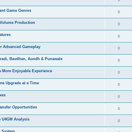
rent Game Genres
0
h Volume Production
0
atures
0
or Advanced Gameplay
0
haradi, Bavdhan, Aundh & Punawale
0
 a More Enjoyable Experience
0
ne Upgrade at a Time
0
xes
0
nsfer Opportunities
0
e U4GM Analysis
0
o System