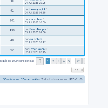
48
04 Jul 2026 10:05
por
Lxezwymglb!
91
04 Jul 2026 08:58
por
clausoliver
361
03 Jul 2026 10:00
por
FutureMapper
190
03 Jul 2026 09:36
por
clausoliver
48
02 Jul 2026 10:17
por
HyperFalcon
92
02 Jul 2026 07:45
Página
1
de
20
1
2
3
4
5
20
Siguiente
on más de 1000 coincidencias
…
Ir a
Contáctanos
Borrar cookies
Todos los horarios son
UTC+01:00