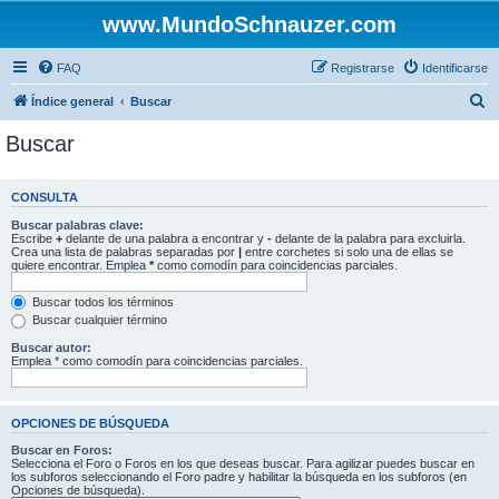
www.MundoSchnauzer.com
FAQ
Registrarse
Identificarse
B
Índice general
Buscar
u
Buscar
s
c
CONSULTA
a
Buscar palabras clave:
r
Escribe
+
delante de una palabra a encontrar y
-
delante de la palabra para excluirla.
Crea una lista de palabras separadas por
|
entre corchetes si solo una de ellas se
quiere encontrar. Emplea
*
como comodín para coincidencias parciales.
Buscar todos los términos
Buscar cualquier término
Buscar autor:
Emplea * como comodín para coincidencias parciales.
OPCIONES DE BÚSQUEDA
Buscar en Foros:
Selecciona el Foro o Foros en los que deseas buscar. Para agilizar puedes buscar en
los subforos seleccionando el Foro padre y habilitar la búsqueda en los subforos (en
Opciones de búsqueda).