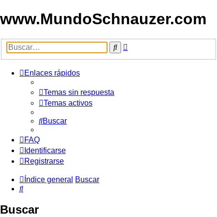
www.MundoSchnauzer.com
Búsqueda
Buscar
avanzada
Enlaces rápidos
Temas sin respuesta
Temas activos
Buscar
FAQ
Identificarse
Registrarse
Índice general
Buscar
Buscar
Buscar