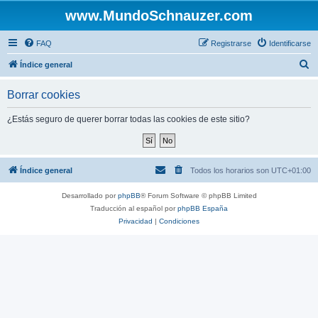
www.MundoSchnauzer.com
FAQ
Registrarse
Identificarse
B
Índice general
u
Borrar cookies
s
c
¿Estás seguro de querer borrar todas las cookies de este sitio?
a
r
Índice general
Todos los horarios son
UTC+01:00
Desarrollado por
phpBB
® Forum Software © phpBB Limited
Traducción al español por
phpBB España
Privacidad
|
Condiciones