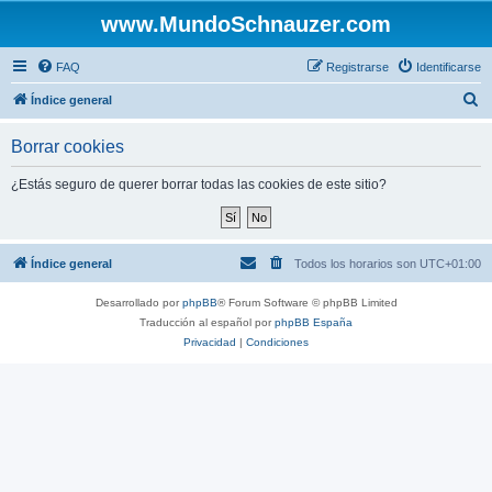
www.MundoSchnauzer.com
FAQ
Registrarse
Identificarse
B
Índice general
u
Borrar cookies
s
c
¿Estás seguro de querer borrar todas las cookies de este sitio?
a
r
Índice general
Todos los horarios son
UTC+01:00
Desarrollado por
phpBB
® Forum Software © phpBB Limited
Traducción al español por
phpBB España
Privacidad
|
Condiciones