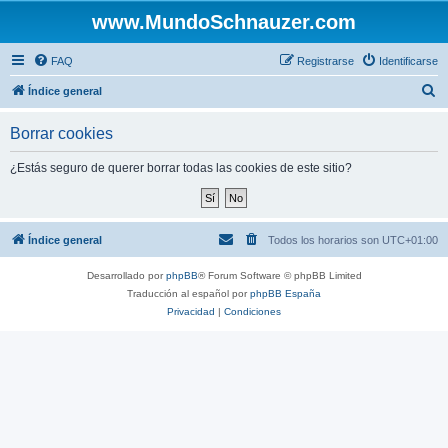
www.MundoSchnauzer.com
FAQ
Registrarse
Identificarse
B
Índice general
u
Borrar cookies
s
c
¿Estás seguro de querer borrar todas las cookies de este sitio?
a
r
Índice general
Todos los horarios son
UTC+01:00
Desarrollado por
phpBB
® Forum Software © phpBB Limited
Traducción al español por
phpBB España
Privacidad
|
Condiciones