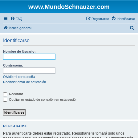
www.MundoSchnauzer.com
FAQ
Registrarse
Identificarse
B
Índice general
u
Identificarse
s
c
Nombre de Usuario:
a
r
Contraseña:
Olvidé mi contraseña
Reenviar email de activación
Recordar
Ocultar mi estado de conexión en esta sesión
REGISTRARSE
Para autenticarte debes estar registrado. Registrarte te tomará solo unos