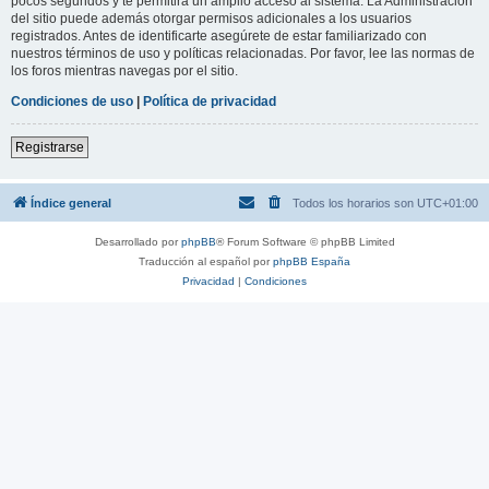
pocos segundos y te permitirá un amplio acceso al sistema. La Administración
del sitio puede además otorgar permisos adicionales a los usuarios
registrados. Antes de identificarte asegúrete de estar familiarizado con
nuestros términos de uso y políticas relacionadas. Por favor, lee las normas de
los foros mientras navegas por el sitio.
Condiciones de uso
|
Política de privacidad
Registrarse
Índice general
Todos los horarios son
UTC+01:00
Desarrollado por
phpBB
® Forum Software © phpBB Limited
Traducción al español por
phpBB España
Privacidad
|
Condiciones