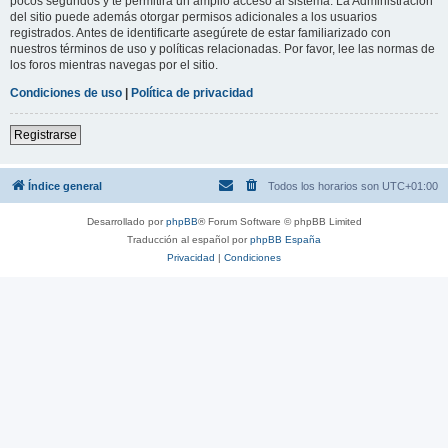
pocos segundos y te permitirá un amplio acceso al sistema. La Administración
del sitio puede además otorgar permisos adicionales a los usuarios
registrados. Antes de identificarte asegúrete de estar familiarizado con
nuestros términos de uso y políticas relacionadas. Por favor, lee las normas de
los foros mientras navegas por el sitio.
Condiciones de uso
|
Política de privacidad
Registrarse
Índice general
Todos los horarios son
UTC+01:00
Desarrollado por
phpBB
® Forum Software © phpBB Limited
Traducción al español por
phpBB España
Privacidad
|
Condiciones