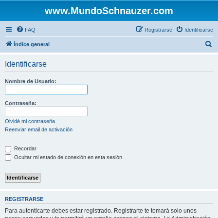
www.MundoSchnauzer.com
FAQ
Registrarse
Identificarse
B
Índice general
u
Identificarse
s
c
Nombre de Usuario:
a
r
Contraseña:
Olvidé mi contraseña
Reenviar email de activación
Recordar
Ocultar mi estado de conexión en esta sesión
REGISTRARSE
Para autenticarte debes estar registrado. Registrarte te tomará solo unos