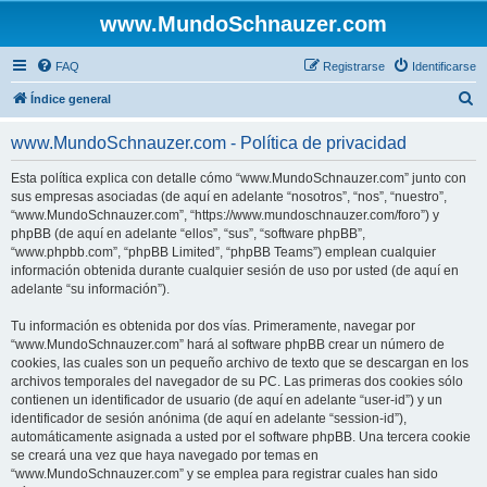
www.MundoSchnauzer.com
FAQ
Registrarse
Identificarse
B
Índice general
u
www.MundoSchnauzer.com - Política de privacidad
s
c
Esta política explica con detalle cómo “www.MundoSchnauzer.com” junto con
sus empresas asociadas (de aquí en adelante “nosotros”, “nos”, “nuestro”,
a
“www.MundoSchnauzer.com”, “https://www.mundoschnauzer.com/foro”) y
r
phpBB (de aquí en adelante “ellos”, “sus”, “software phpBB”,
“www.phpbb.com”, “phpBB Limited”, “phpBB Teams”) emplean cualquier
información obtenida durante cualquier sesión de uso por usted (de aquí en
adelante “su información”).
Tu información es obtenida por dos vías. Primeramente, navegar por
“www.MundoSchnauzer.com” hará al software phpBB crear un número de
cookies, las cuales son un pequeño archivo de texto que se descargan en los
archivos temporales del navegador de su PC. Las primeras dos cookies sólo
contienen un identificador de usuario (de aquí en adelante “user-id”) y un
identificador de sesión anónima (de aquí en adelante “session-id”),
automáticamente asignada a usted por el software phpBB. Una tercera cookie
se creará una vez que haya navegado por temas en
“www.MundoSchnauzer.com” y se emplea para registrar cuales han sido