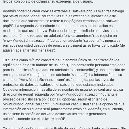
leídos, con objeto de optimizar su experiencia de usuario.
Además podemos crear cookies externas al software phpBB mientras navega
por “www.MundoSchnauzer.com”, las cuales exceden el alcance de este
documento que solamente se refiere a las páginas creadas por el software
phpBB. La segunda vía mediante la que obtenemos su información es
mediante lo que usted envía. Esto puede ser, y no limitado a: envíos como
usuario anónimo (de aquí en adelante “envíos anónimos”), su registro en
“www.MundoSchnauzer.com” (de aquí en adelante “su cuenta”) y mensajes
enviados por usted después de registrarse y mientras se haya identificado (de
aquí en adelante “sus mensajes”).
Tu cuenta como mínimo constará de un nombre único de identificación (de
aquí en adelante “su nombre de usuario”), una contraseña personal empleada
para la identificación (de aquí en adelante “su contraseña”) y una dirección de
email personal válida (de aquí en adelante “su email”). La información de su
cuenta en “www.MundoSchnauzer.com” está protegida por las leyes de
protección de datos aplicables en el país en el que estamos instalados.
Cualquier información más allá de su nombre de usuario, su contraseña y su
dirección de e-mail requerida por “www.MundoSchnauzer.com” durante el
proceso de registro será obligatoria u opcional, según el criterio de
“www.MundoSchnauzer.com”. En cualquier caso, usted tiene la opción de qué
información en su cuenta será públicamente exhibida. Además, en su cuenta,
usted tiene la opción de activar o desactivar los emails generados
automáticamente por el software phpBB.
Tu contraseña está encriptada (cifrado de una vía) por lo tanto está segura. Sin