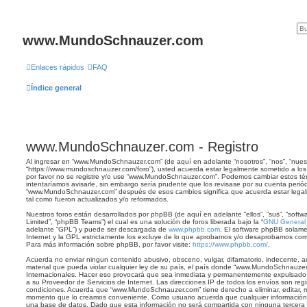
www.MundoSchnauzer.com
Enlaces rápidos
FAQ
Índice general
www.MundoSchnauzer.com - Registro
Al ingresar en “www.MundoSchnauzer.com” (de aquí en adelante “nosotros”, “nos”, “nue
“https://www.mundoschnauzer.com/foro”), usted acuerda estar legalmente sometido a los 
por favor no se registre y/o use “www.MundoSchnauzer.com”. Podemos cambiar estos té
intentaríamos avisarle, sin embargo sería prudente que los revisase por su cuenta perió
“www.MundoSchnauzer.com” después de esos cambios significa que acuerda estar lega
tal como fueron actualizados y/o reformados.
Nuestros foros están desarrollados por phpBB (de aquí en adelante “ellos”, “sus”, “so
Limited”, “phpBB Teams”) el cual es una solución de foros liberada bajo la “
GNU General P
adelante “GPL”) y puede ser descargada de
www.phpbb.com
. El software phpBB solame
Internet y la GPL estrictamente los excluye de lo que aprobamos y/o desaprobamos com
Para más información sobre phpBB, por favor visite:
https://www.phpbb.com/
.
Acuerda no enviar ningun contenido abusivo, obsceno, vulgar, difamatorio, indecente, a
material que pueda violar cualquier ley de su país, el país donde “www.MundoSchnauzer
Internacionales. Hacer eso provocará que sea inmediata y permanentemente expulsado y,
a su Proveedor de Servicios de Internet. Las direcciones IP de todos los envíos son reg
condiciones. Acuerda que “www.MundoSchnauzer.com” tiene derecho a eliminar, editar, m
momento que lo creamos conveniente. Como usuario acuerda que cualquier informació
una base de datos. Dado que esta información no será compartida con ninguna tercera p