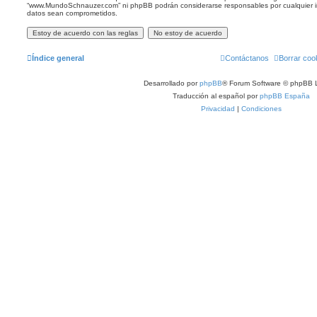
“www.MundoSchnauzer.com” ni phpBB podrán considerarse responsables por cualquier in
datos sean comprometidos.
Índice general
Contáctanos
Borrar coo
Desarrollado por
phpBB
® Forum Software © phpBB L
Traducción al español por
phpBB España
Privacidad
|
Condiciones