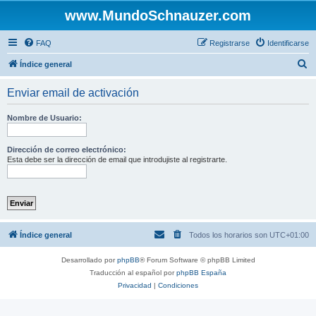
www.MundoSchnauzer.com
FAQ
Registrarse
Identificarse
B
Índice general
u
Enviar email de activación
s
c
Nombre de Usuario:
a
r
Dirección de correo electrónico:
Esta debe ser la dirección de email que introdujiste al registrarte.
Índice general
Todos los horarios son
UTC+01:00
Desarrollado por
phpBB
® Forum Software © phpBB Limited
Traducción al español por
phpBB España
Privacidad
|
Condiciones