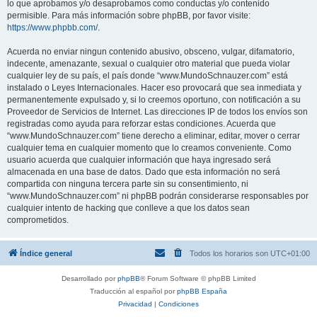
lo que aprobamos y/o desaprobamos como conductas y/o contenido
permisible. Para más información sobre phpBB, por favor visite:
https://www.phpbb.com/
.
Acuerda no enviar ningun contenido abusivo, obsceno, vulgar, difamatorio,
indecente, amenazante, sexual o cualquier otro material que pueda violar
cualquier ley de su país, el país donde “www.MundoSchnauzer.com” está
instalado o Leyes Internacionales. Hacer eso provocará que sea inmediata y
permanentemente expulsado y, si lo creemos oportuno, con notificación a su
Proveedor de Servicios de Internet. Las direcciones IP de todos los envíos son
registradas como ayuda para reforzar estas condiciones. Acuerda que
“www.MundoSchnauzer.com” tiene derecho a eliminar, editar, mover o cerrar
cualquier tema en cualquier momento que lo creamos conveniente. Como
usuario acuerda que cualquier información que haya ingresado será
almacenada en una base de datos. Dado que esta información no será
compartida con ninguna tercera parte sin su consentimiento, ni
“www.MundoSchnauzer.com” ni phpBB podrán considerarse responsables por
cualquier intento de hacking que conlleve a que los datos sean
comprometidos.
Índice general
Todos los horarios son
UTC+01:00
Desarrollado por
phpBB
® Forum Software © phpBB Limited
Traducción al español por
phpBB España
Privacidad
|
Condiciones