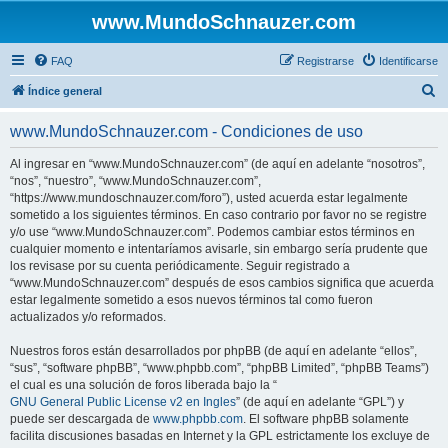
www.MundoSchnauzer.com
FAQ
Registrarse
Identificarse
B
Índice general
u
www.MundoSchnauzer.com - Condiciones de uso
s
c
Al ingresar en “www.MundoSchnauzer.com” (de aquí en adelante “nosotros”,
“nos”, “nuestro”, “www.MundoSchnauzer.com”,
a
“https://www.mundoschnauzer.com/foro”), usted acuerda estar legalmente
r
sometido a los siguientes términos. En caso contrario por favor no se registre
y/o use “www.MundoSchnauzer.com”. Podemos cambiar estos términos en
cualquier momento e intentaríamos avisarle, sin embargo sería prudente que
los revisase por su cuenta periódicamente. Seguir registrado a
“www.MundoSchnauzer.com” después de esos cambios significa que acuerda
estar legalmente sometido a esos nuevos términos tal como fueron
actualizados y/o reformados.
Nuestros foros están desarrollados por phpBB (de aquí en adelante “ellos”,
“sus”, “software phpBB”, “www.phpbb.com”, “phpBB Limited”, “phpBB Teams”)
el cual es una solución de foros liberada bajo la “
GNU General Public License v2 en Ingles
” (de aquí en adelante “GPL”) y
puede ser descargada de
www.phpbb.com
. El software phpBB solamente
facilita discusiones basadas en Internet y la GPL estrictamente los excluye de