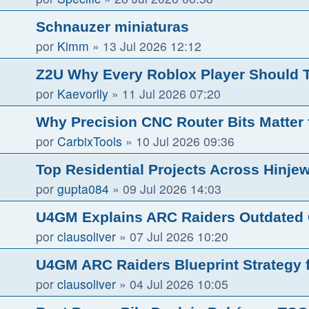
Schnauzer miniaturas
por
Kimm
»
13 Jul 2026 12:12
Z2U Why Every Roblox Player Should T
por
Kaevorlly
»
11 Jul 2026 07:20
Why Precision CNC Router Bits Matter 
por
CarbixTools
»
10 Jul 2026 09:36
Top Residential Projects Across Hinj
por
gupta084
»
09 Jul 2026 14:03
U4GM Explains ARC Raiders Outdated C
por
clausoliver
»
07 Jul 2026 10:20
U4GM ARC Raiders Blueprint Strategy 
por
clausoliver
»
04 Jul 2026 10:05