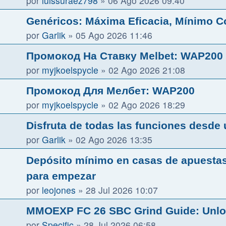
por
luissuraez798
»
06 Ago 2026 09:40
Genéricos: Máxima Eficacia, Mínimo C
por
Garlik
»
05 Ago 2026 11:46
Промокод На Ставку Melbet: WAP200
por
myjkoelspycle
»
02 Ago 2026 21:08
Промокод Для Мелбет: WAP200
por
myjkoelspycle
»
02 Ago 2026 18:29
Disfruta de todas las funciones desde 
por
Garlik
»
02 Ago 2026 13:35
Depósito mínimo en casas de apuestas
para empezar
por
leojones
»
28 Jul 2026 10:07
MMOEXP FC 26 SBC Grind Guide: Unlo
por
Specific
»
28 Jul 2026 06:58