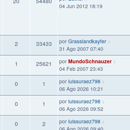
20
54480
04 Jun 2012 18:19
por
Grasslandkayfer
2
33433
31 Ago 2007 07:40
por
MundoSchnauzer
1
25621
04 Feb 2007 23:43
por
luissuraez798
0
1
06 Ago 2026 10:21
por
luissuraez798
0
1
06 Ago 2026 09:52
por
luissuraez798
0
2
06 Ago 2026 09:40