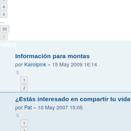
4
5
…
65
Siguiente
TEMAS
Información para montas
por
Karolpink
»
15 May 2009 16:14
1
2
¿Estás interesado en compartir tu vid
por
Pat
»
10 May 2007 15:05
1
2