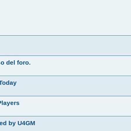
o del foro.
 Today
layers
ked by U4GM