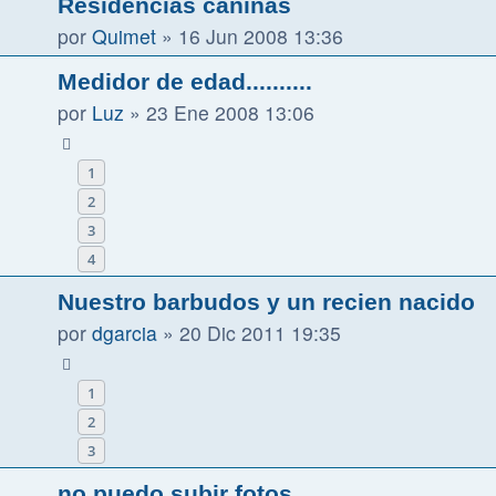
Residencias caninas
por
Quimet
»
16 Jun 2008 13:36
Medidor de edad..........
por
Luz
»
23 Ene 2008 13:06
1
2
3
4
Nuestro barbudos y un recien nacido
por
dgarcia
»
20 Dic 2011 19:35
1
2
3
no puedo subir fotos