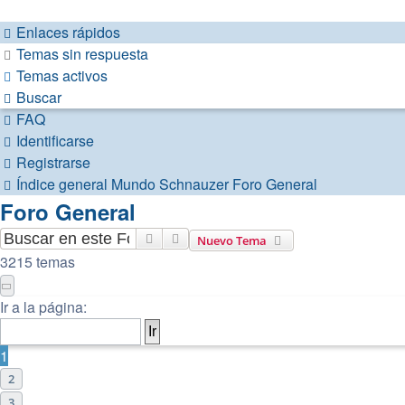
Enlaces rápidos
Temas sin respuesta
Temas activos
Buscar
FAQ
Identificarse
Registrarse
Índice general
Mundo Schnauzer
Foro General
Foro General
Buscar
Búsqueda avanzada
Nuevo Tema
3215 temas
Página
1
de
65
Ir a la página:
1
2
3