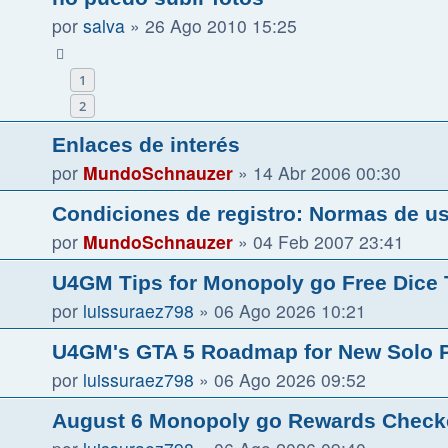
por
salva
»
26 Ago 2010 15:25
1
2
Enlaces de interés
por
MundoSchnauzer
»
14 Abr 2006 00:30
Condiciones de registro: Normas de us
por
MundoSchnauzer
»
04 Feb 2007 23:41
U4GM Tips for Monopoly go Free Dice
por
luissuraez798
»
06 Ago 2026 10:21
U4GM's GTA 5 Roadmap for New Solo P
por
luissuraez798
»
06 Ago 2026 09:52
August 6 Monopoly go Rewards Chec