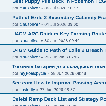
Best Puppy Pile Deck in Pokémon TCG
por
clausoliver
»
02 Jul 2026 10:17
Path of Exile 2 Secondary Calamity F
por
clausoliver
»
01 Jul 2026 09:00
U4GM ARC Raiders Key Farming Routes
por
clausoliver
»
30 Jun 2026 09:40
U4GM Guide to Path of Exile 2 Breach 
por
clausoliver
»
29 Jun 2026 07:07
Тяговые батареи для складской техн
por
myjkoelspycle
»
28 Jun 2026 08:46
6ce.com How to Improve Passing Accur
por
Taylorlly
»
27 Jun 2026 08:37
Celebi Ramp Deck List and Strategy
por
clausoliver
»
27 Jun 2026 08:06