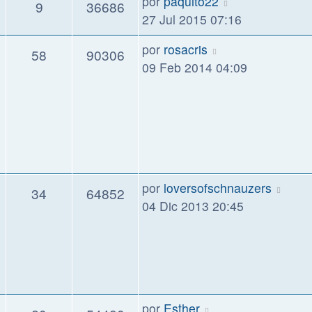
por
paquito22
9
36686
27 Jul 2015 07:16
por
rosacris
58
90306
09 Feb 2014 04:09
por
loversofschnauzers
34
64852
04 Dic 2013 20:45
por
Esther