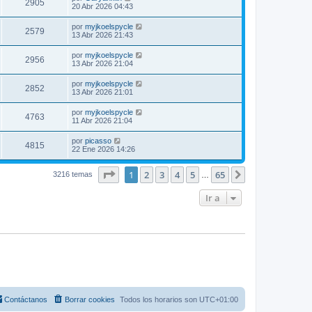
2905
20 Abr 2026 04:43
por
myjkoelspycle
2579
13 Abr 2026 21:43
por
myjkoelspycle
2956
13 Abr 2026 21:04
por
myjkoelspycle
2852
13 Abr 2026 21:01
por
myjkoelspycle
4763
11 Abr 2026 21:04
por
picasso
4815
22 Ene 2026 14:26
Página
1
de
65
1
2
3
4
5
65
Siguiente
3216 temas
…
Ir a
Contáctanos
Borrar cookies
Todos los horarios son
UTC+01:00