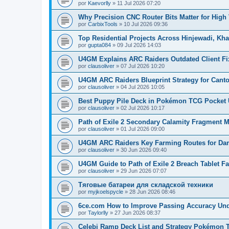
por
Kaevorlly
»
11 Jul 2026 07:20
Why Precision CNC Router Bits Matter for Hig
por
CarbixTools
»
10 Jul 2026 09:36
Top Residential Projects Across Hinjewadi, K
por
gupta084
»
09 Jul 2026 14:03
U4GM Explains ARC Raiders Outdated Client Fi
por
clausoliver
»
07 Jul 2026 10:20
U4GM ARC Raiders Blueprint Strategy for Cant
por
clausoliver
»
04 Jul 2026 10:05
Best Puppy Pile Deck in Pokémon TCG Pocket
por
clausoliver
»
02 Jul 2026 10:17
Path of Exile 2 Secondary Calamity Fragment 
por
clausoliver
»
01 Jul 2026 09:00
U4GM ARC Raiders Key Farming Routes for Dam
por
clausoliver
»
30 Jun 2026 09:40
U4GM Guide to Path of Exile 2 Breach Tablet F
por
clausoliver
»
29 Jun 2026 07:07
Тяговые батареи для складской техники
por
myjkoelspycle
»
28 Jun 2026 08:46
6ce.com How to Improve Passing Accuracy Und
por
Taylorlly
»
27 Jun 2026 08:37
Celebi Ramp Deck List and Strategy Pokémon