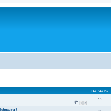
queda avanzada
RESPUESTAS
16
1
2
 Schnauzer?
46