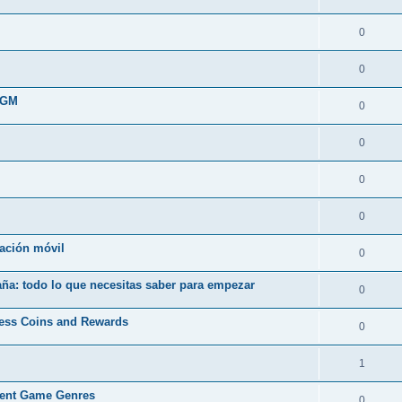
0
0
4GM
0
0
0
0
cación móvil
0
ña: todo lo que necesitas saber para empezar
0
ess Coins and Rewards
0
1
rent Game Genres
0