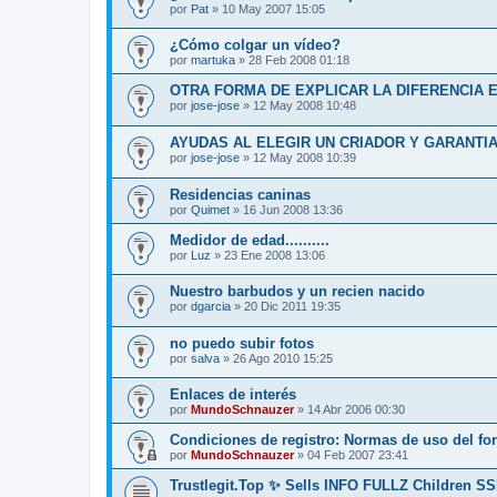
por
Pat
»
10 May 2007 15:05
¿Cómo colgar un vídeo?
por
martuka
»
28 Feb 2008 01:18
OTRA FORMA DE EXPLICAR LA DIFERENCIA 
por
jose-jose
»
12 May 2008 10:48
AYUDAS AL ELEGIR UN CRIADOR Y GARANTI
por
jose-jose
»
12 May 2008 10:39
Residencias caninas
por
Quimet
»
16 Jun 2008 13:36
Medidor de edad..........
por
Luz
»
23 Ene 2008 13:06
Nuestro barbudos y un recien nacido
por
dgarcia
»
20 Dic 2011 19:35
no puedo subir fotos
por
salva
»
26 Ago 2010 15:25
Enlaces de interés
por
MundoSchnauzer
»
14 Abr 2006 00:30
Condiciones de registro: Normas de uso del for
por
MundoSchnauzer
»
04 Feb 2007 23:41
Trustlegit.Top ✨ Sells INFO FULLZ Children S