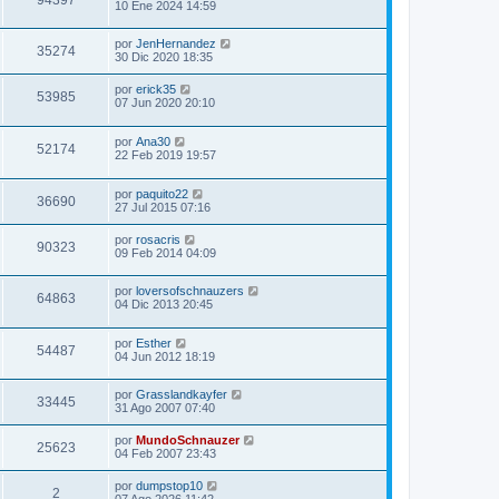
10 Ene 2024 14:59
por
JenHernandez
35274
30 Dic 2020 18:35
por
erick35
53985
07 Jun 2020 20:10
por
Ana30
52174
22 Feb 2019 19:57
por
paquito22
36690
27 Jul 2015 07:16
por
rosacris
90323
09 Feb 2014 04:09
por
loversofschnauzers
64863
04 Dic 2013 20:45
por
Esther
54487
04 Jun 2012 18:19
por
Grasslandkayfer
33445
31 Ago 2007 07:40
por
MundoSchnauzer
25623
04 Feb 2007 23:43
por
dumpstop10
2