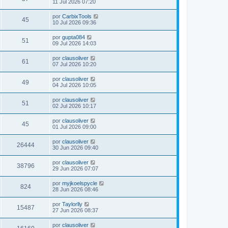
11 Jul 2026 07:20
por
CarbixTools
45
10 Jul 2026 09:36
por
gupta084
51
09 Jul 2026 14:03
por
clausoliver
61
07 Jul 2026 10:20
por
clausoliver
49
04 Jul 2026 10:05
por
clausoliver
51
02 Jul 2026 10:17
por
clausoliver
45
01 Jul 2026 09:00
por
clausoliver
26444
30 Jun 2026 09:40
por
clausoliver
38796
29 Jun 2026 07:07
por
myjkoelspycle
824
28 Jun 2026 08:46
por
Taylorlly
15487
27 Jun 2026 08:37
por
clausoliver