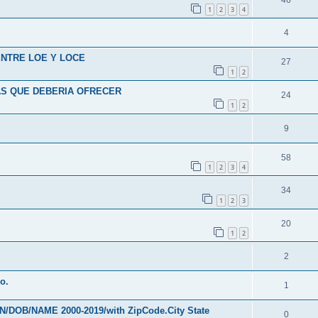
1
2
3
4
4
ENTRE LOE Y LOCE
27
1
2
AS QUE DEBERIA OFRECER
24
1
2
9
58
1
2
3
4
34
1
2
3
20
1
2
2
o.
1
SN/DOB/NAME 2000-2019/with ZipCode.City State
0