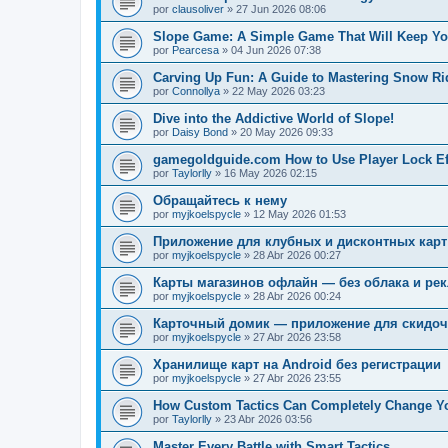
por
clausoliver
»
27 Jun 2026 08:06
Slope Game: A Simple Game That Will Keep Yo
por
Pearcesa
»
04 Jun 2026 07:38
Carving Up Fun: A Guide to Mastering Snow Ri
por
Connollya
»
22 May 2026 03:23
Dive into the Addictive World of Slope!
por
Daisy Bond
»
20 May 2026 09:33
gamegoldguide.com How to Use Player Lock Eff
por
Taylorlly
»
16 May 2026 02:15
Обращайтесь к нему
por
myjkoelspycle
»
12 May 2026 01:53
Приложение для клубных и дисконтных карт
por
myjkoelspycle
»
28 Abr 2026 00:27
Карты магазинов офлайн — без облака и ре
por
myjkoelspycle
»
28 Abr 2026 00:24
Карточный домик — приложение для скидоч
por
myjkoelspycle
»
27 Abr 2026 23:58
Хранилище карт на Android без регистрации
por
myjkoelspycle
»
27 Abr 2026 23:55
How Custom Tactics Can Completely Change You
por
Taylorlly
»
23 Abr 2026 03:56
Master Every Battle with Smart Tactics