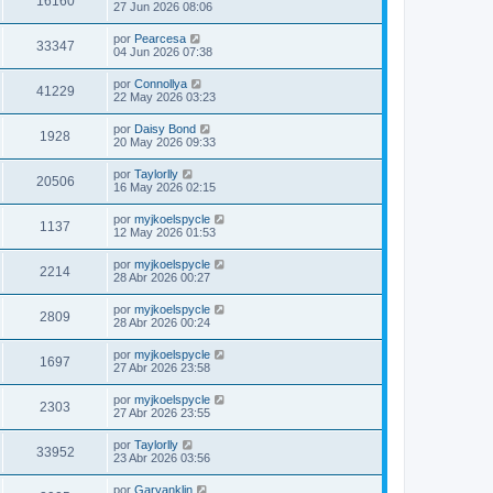
16160
27 Jun 2026 08:06
por
Pearcesa
33347
04 Jun 2026 07:38
por
Connollya
41229
22 May 2026 03:23
por
Daisy Bond
1928
20 May 2026 09:33
por
Taylorlly
20506
16 May 2026 02:15
por
myjkoelspycle
1137
12 May 2026 01:53
por
myjkoelspycle
2214
28 Abr 2026 00:27
por
myjkoelspycle
2809
28 Abr 2026 00:24
por
myjkoelspycle
1697
27 Abr 2026 23:58
por
myjkoelspycle
2303
27 Abr 2026 23:55
por
Taylorlly
33952
23 Abr 2026 03:56
por
Garyanklin