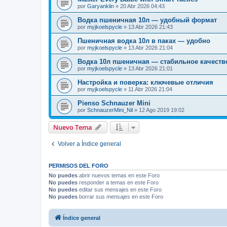
por
Garyanklin
»
20 Abr 2026 04:43
Водка пшеничная 10л — удобный формат
por
myjkoelspycle
»
13 Abr 2026 21:43
Пшеничная водка 10л в паках — удобно
por
myjkoelspycle
»
13 Abr 2026 21:04
Водка 10л пшеничная — стабильное качеств
por
myjkoelspycle
»
13 Abr 2026 21:01
Настройка и поверка: ключевые отличия
por
myjkoelspycle
»
11 Abr 2026 21:04
Pienso Schnauzer Mini
por
SchnauzerMini_Nil
»
12 Ago 2019 19:02
Nuevo Tema
Volver a Índice general
PERMISOS DEL FORO
No puedes
abrir nuevos temas en este Foro
No puedes
responder a temas en este Foro
No puedes
editar sus mensajes en este Foro
No puedes
borrar sus mensajes en este Foro
Índice general