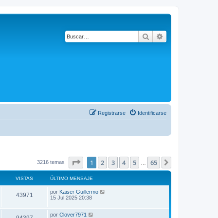
Buscar
Búsqueda avanza
Registrarse
Identificarse
Página
1
de
65
1
2
3
4
5
65
Siguiente
3216 temas
…
VISTAS
ÚLTIMO MENSAJE
por
Kaiser Guillermo
43971
15 Jul 2025 20:38
por
Clover7971
94397