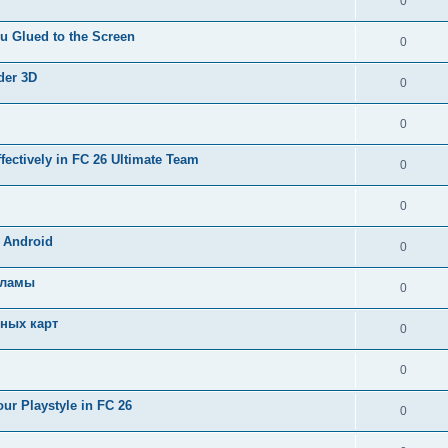
0
u Glued to the Screen
0
der 3D
0
0
ectively in FC 26 Ultimate Team
0
0
 Android
0
кламы
0
ных карт
0
0
r Playstyle in FC 26
0