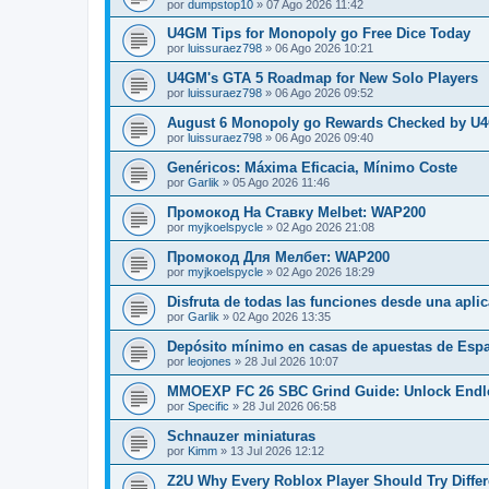
por
dumpstop10
»
07 Ago 2026 11:42
U4GM Tips for Monopoly go Free Dice Today
por
luissuraez798
»
06 Ago 2026 10:21
U4GM's GTA 5 Roadmap for New Solo Players
por
luissuraez798
»
06 Ago 2026 09:52
August 6 Monopoly go Rewards Checked by U
por
luissuraez798
»
06 Ago 2026 09:40
Genéricos: Máxima Eficacia, Mínimo Coste
por
Garlik
»
05 Ago 2026 11:46
Промокод На Ставку Melbet: WAP200
por
myjkoelspycle
»
02 Ago 2026 21:08
Промокод Для Мелбет: WAP200
por
myjkoelspycle
»
02 Ago 2026 18:29
Disfruta de todas las funciones desde una apli
por
Garlik
»
02 Ago 2026 13:35
Depósito mínimo en casas de apuestas de Espa
por
leojones
»
28 Jul 2026 10:07
MMOEXP FC 26 SBC Grind Guide: Unlock Endl
por
Specific
»
28 Jul 2026 06:58
Schnauzer miniaturas
por
Kimm
»
13 Jul 2026 12:12
Z2U Why Every Roblox Player Should Try Diffe