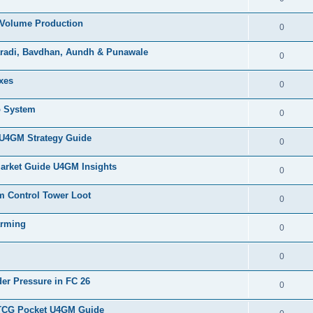
h Volume Production
0
haradi, Bavdhan, Aundh & Punawale
0
xes
0
o System
0
 U4GM Strategy Guide
0
Market Guide U4GM Insights
0
 Control Tower Loot
0
arming
0
0
er Pressure in FC 26
0
 TCG Pocket U4GM Guide