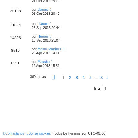
21 Oct 2013 19:19
por
clarens
20118
01 Oct 2013 20:47
por
clarens
11084
26 Sep 2013 20:44
por
Hernes
14896
18 Sep 2013 23:07
por
ManuelMartínez
8510
26 Ago 2013 14:11
por
Mausho
6591
12 Ago 2013 15:51
Página
1
de
8
1
2
3
4
5
8
Siguiente
369 temas
…
Ir a
Contáctanos
Borrar cookies
Todos los horarios son
UTC+01:00