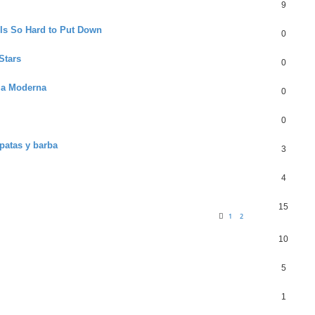
9
 Is So Hard to Put Down
0
Stars
0
ria Moderna
0
0
 patas y barba
3
4
15
1
2
10
5
1