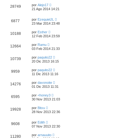
por
Alejo17
28749
21 Ago 2014 14:21
por
EzequielJL
6877
23 Mar 2014 23:48
por
Esther
10188
12 Feb 2014 23:59
por
Ramu
12664
03 Feb 2014 21:33
por
paquito22
10739
20 Dic 2013 16:15
por
paquito22
9959
11 Dic 2013 11:16
por
davonoite
14276
01 Dic 2013 11:31
por
<honey3
6595
30 Nov 2013 21:03
por
Bitxu
19928
28 Nov 2013 22:36
por
Edith
9608
07 Nov 2013 22:30
por
arnauuito
11280