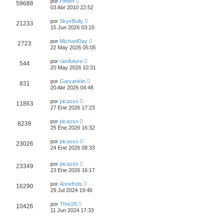
por
Pimen
59688
03 Abr 2010 22:52
por
SkyeBully
21233
15 Jun 2026 03:15
por
MichaelDay
2723
22 May 2026 05:05
por
ramfuture
544
20 May 2026 10:31
por
Garyanklin
831
20 Abr 2026 04:48
por
picasso
11863
27 Ene 2026 17:23
por
picasso
8239
25 Ene 2026 16:32
por
picasso
23026
24 Ene 2026 08:33
por
picasso
23349
23 Ene 2026 16:17
por
Annefnds
16290
29 Jul 2024 19:46
por
Thor28
10426
11 Jun 2024 17:33