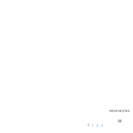
a avanzada
RESPUESTAS
38
1
2
3