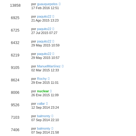
por
guauquepelos
13858
17 Feb 2016 12:51
por
paquito22
6925
21 Ago 2015 13:23
por
paquito22
6725
27 Jul 2015 07:27
por
paquito22
6432
29 May 2015 10:59
por
paquito22
6219
29 May 2015 10:57
por
ManuelMartínez
9105
02 Mar 2015 12:33
por
Rochy
8624
29 Ene 2015 11:01
por
nuclear
8006
26 Ene 2015 11:09
por
vallar
9526
12 Sep 2014 23:24
por
balmonty
7103
07 Sep 2014 22:10
por
balmonty
7406
07 Sep 2014 21:58