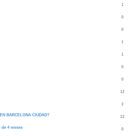
1
0
0
1
1
0
0
12
2
 EN BARCELONA CIUDAD?
12
e de 4 meses
0