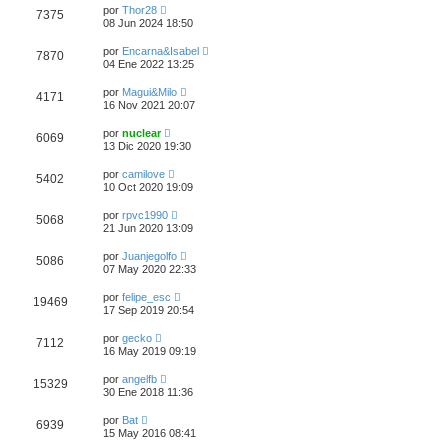
por
Thor28
7375
08 Jun 2024 18:50
por
Encarna&Isabel
7870
04 Ene 2022 13:25
por
Magui&Milo
4171
16 Nov 2021 20:07
por
nuclear
6069
13 Dic 2020 19:30
por
camilove
5402
10 Oct 2020 19:09
por
rpvc1990
5068
21 Jun 2020 13:09
por
Juanjegolfo
5086
07 May 2020 22:33
por
felipe_esc
19469
17 Sep 2019 20:54
por
gecko
7112
16 May 2019 09:19
por
angelfb
15329
30 Ene 2018 11:36
por
Bat
6939
15 May 2016 08:41