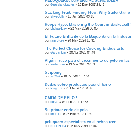
PELUQUERIA COMERCIAL SCHNAUZER
por
Grasslandkayfer
»
10 Ene 2007 23:42
Stacking Fruit, Finding Flow: Why Suika Game
por
SkyeBully
»
15 Jun 2026 03:15
Hoops Hype: Mastering the Court in Basketball 
por
MichaelDay
»
22 May 2026 05:05
El Futuro Brillante de la Baquelita en la Indust
por
ramfuture
»
20 May 2026 10:31
The Perfect Choice for Cooking Enthusiasts
por
Garyanklin
»
20 Abr 2026 04:48
Algún Truco para el crecimiento de pelo en las
por
frederman
»
13 Mar 2015 22:03
Stripping
por
SCMG
»
19 Dic 2014 17:44
Dudas sobre productos para el baño
por
Ringo_Y
»
20 Mar 2012 00:32
CAIDA DE PELO!!
por
ricrac
»
04 Feb 2011 17:57
Su primer corte de pelo
por
onomico
»
26 Ene 2012 11:20
peluquero especialista en el schnauzer
por
NahiaNuca
»
05 May 2016 14:58