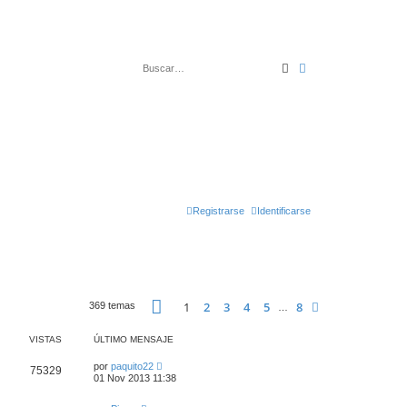
Buscar
Búsqueda avanza
Registrarse
Identificarse
Página
1
de
8
1
2
3
4
5
8
Siguiente
369 temas
…
VISTAS
ÚLTIMO MENSAJE
por
paquito22
75329
01 Nov 2013 11:38