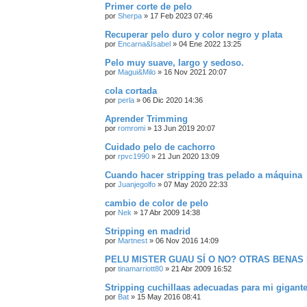
Primer corte de pelo
por
Sherpa
»
17 Feb 2023 07:46
Recuperar pelo duro y color negro y plata
por
Encarna&Isabel
»
04 Ene 2022 13:25
Pelo muy suave, largo y sedoso.
por
Magui&Milo
»
16 Nov 2021 20:07
cola cortada
por
perla
»
06 Dic 2020 14:36
Aprender Trimming
por
romromi
»
13 Jun 2019 20:07
Cuidado pelo de cachorro
por
rpvc1990
»
21 Jun 2020 13:09
Cuando hacer stripping tras pelado a máquina
por
Juanjegolfo
»
07 May 2020 22:33
cambio de color de pelo
por
Nek
»
17 Abr 2009 14:38
Stripping en madrid
por
Martnest
»
06 Nov 2016 14:09
PELU MISTER GUAU SÍ O NO? OTRAS BENAS
por
tinamarriott80
»
21 Abr 2009 16:52
Stripping cuchillaas adecuadas para mi gigant
por
Bat
»
15 May 2016 08:41