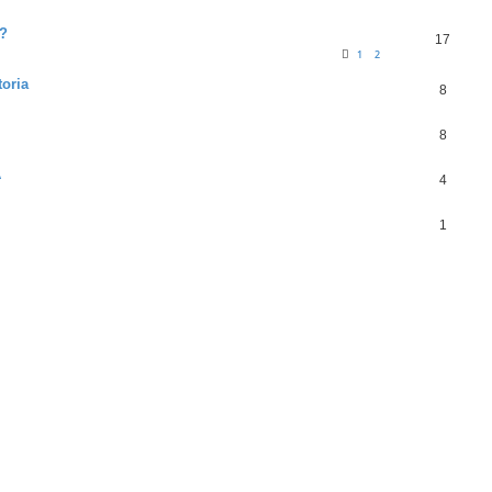
e?
17
1
2
toria
8
8
A
4
1