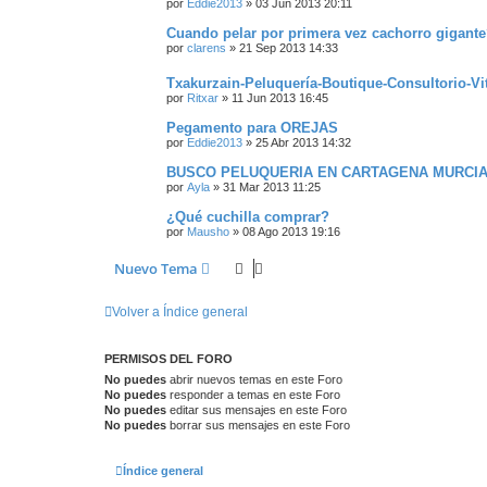
por
Eddie2013
»
03 Jun 2013 20:11
Cuando pelar por primera vez cachorro gigant
por
clarens
»
21 Sep 2013 14:33
Txakurzain-Peluquería-Boutique-Consultorio-Vi
por
Ritxar
»
11 Jun 2013 16:45
Pegamento para OREJAS
por
Eddie2013
»
25 Abr 2013 14:32
BUSCO PELUQUERIA EN CARTAGENA MURCI
por
Ayla
»
31 Mar 2013 11:25
¿Qué cuchilla comprar?
por
Mausho
»
08 Ago 2013 19:16
Nuevo Tema
Volver a Índice general
PERMISOS DEL FORO
No puedes
abrir nuevos temas en este Foro
No puedes
responder a temas en este Foro
No puedes
editar sus mensajes en este Foro
No puedes
borrar sus mensajes en este Foro
Índice general