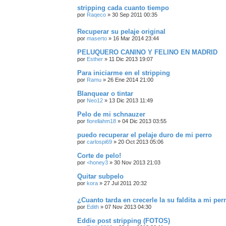
stripping cada cuanto tiempo
por
Raqeco
»
30 Sep 2011 00:35
Recuperar su pelaje original
por
maserto
»
16 Mar 2014 23:44
PELUQUERO CANINO Y FELINO EN MADRID
por
Esther
»
11 Dic 2013 19:07
Para iniciarme en el stripping
por
Ramu
»
26 Ene 2014 21:00
Blanquear o tintar
por
Neo12
»
13 Dic 2013 11:49
Pelo de mi schnauzer
por
fiorellahm18
»
04 Dic 2013 03:55
puedo recuperar el pelaje duro de mi perro
por
carlospi69
»
20 Oct 2013 05:06
Corte de pelo!
por
<honey3
»
30 Nov 2013 21:03
Quitar subpelo
por
kora
»
27 Jul 2011 20:32
¿Cuanto tarda en crecerle la su faldita a mi perr
por
Edith
»
07 Nov 2013 04:30
Eddie post stripping (FOTOS)