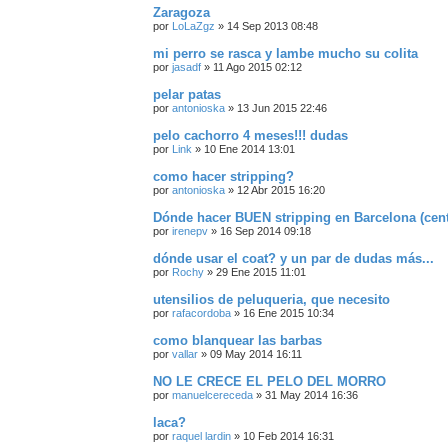
Zaragoza
por
LoLaZgz
»
14 Sep 2013 08:48
mi perro se rasca y lambe mucho su colita
por
jasadf
»
11 Ago 2015 02:12
pelar patas
por
antonioska
»
13 Jun 2015 22:46
pelo cachorro 4 meses!!! dudas
por
Link
»
10 Ene 2014 13:01
como hacer stripping?
por
antonioska
»
12 Abr 2015 16:20
Dónde hacer BUEN stripping en Barcelona (cent
por
irenepv
»
16 Sep 2014 09:18
dónde usar el coat? y un par de dudas más...
por
Rochy
»
29 Ene 2015 11:01
utensilios de peluqueria, que necesito
por
rafacordoba
»
16 Ene 2015 10:34
como blanquear las barbas
por
vallar
»
09 May 2014 16:11
NO LE CRECE EL PELO DEL MORRO
por
manuelcereceda
»
31 May 2014 16:36
laca?
por
raquel lardin
»
10 Feb 2014 16:31