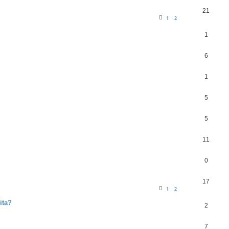
21
1
2
1
6
1
5
5
11
0
17
1
2
ita?
2
7