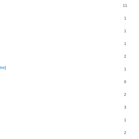
11
1
1
1
2
ro)
1
0
2
3
1
2