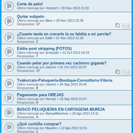
Corte de pelo!
Último mensaje por
<honey3
«
30 Nov 2013 21:03
Quitar subpelo
Último mensaje por
Bitxu
«
28 Nov 2013 22:36
Respuestas:
17
1
2
¿Cuanto tarda en crecerle la su faldita a mi perrita?
Último mensaje por
Edith
«
07 Nov 2013 22:30
Respuestas:
2
Eddie post stripping (FOTOS)
Último mensaje por
arnauuito
«
21 Oct 2013 19:19
Respuestas:
7
Cuando pelar por primera vez cachorro gigante?
Último mensaje por
clarens
«
01 Oct 2013 20:47
Respuestas:
17
1
2
Txakurzain-Peluquería-Boutique-Consultorio-Vitoria
Último mensaje por
clarens
«
26 Sep 2013 20:44
Respuestas:
8
Pegamento para OREJAS
Último mensaje por
Hernes
«
18 Sep 2013 23:07
Respuestas:
8
BUSCO PELUQUERIA EN CARTAGENA MURCIA
Último mensaje por
ManuelMartínez
«
26 Ago 2013 14:11
Respuestas:
4
¿Qué cuchilla comprar?
Último mensaje por
Mausho
«
12 Ago 2013 15:51
Respuestas:
1