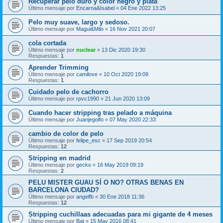
Recuperar pelo duro y color negro y plata
Último mensaje por
Encarna&Isabel
«
04 Ene 2022 13:25
Pelo muy suave, largo y sedoso.
Último mensaje por
Magui&Milo
«
16 Nov 2021 20:07
cola cortada
Último mensaje por
nuclear
«
13 Dic 2020 19:30
Respuestas:
1
Aprender Trimming
Último mensaje por
camilove
«
10 Oct 2020 19:09
Respuestas:
1
Cuidado pelo de cachorro
Último mensaje por
rpvc1990
«
21 Jun 2020 13:09
Cuando hacer stripping tras pelado a máquina
Último mensaje por
Juanjegolfo
«
07 May 2020 22:33
cambio de color de pelo
Último mensaje por
felipe_esc
«
17 Sep 2019 20:54
Respuestas:
12
Stripping en madrid
Último mensaje por
gecko
«
16 May 2019 09:19
Respuestas:
2
PELU MISTER GUAU SÍ O NO? OTRAS BENAS EN
BARCELONA CIUDAD?
Último mensaje por
angelfb
«
30 Ene 2018 11:36
Respuestas:
12
Stripping cuchillaas adecuadas para mi gigante de 4 meses
Último mensaje por
Bat
«
15 May 2016 08:41