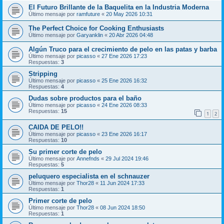
El Futuro Brillante de la Baquelita en la Industria Moderna
Último mensaje por
ramfuture
«
20 May 2026 10:31
The Perfect Choice for Cooking Enthusiasts
Último mensaje por
Garyanklin
«
20 Abr 2026 04:48
Algún Truco para el crecimiento de pelo en las patas y barba
Último mensaje por
picasso
«
27 Ene 2026 17:23
Respuestas:
3
Stripping
Último mensaje por
picasso
«
25 Ene 2026 16:32
Respuestas:
4
Dudas sobre productos para el baño
Último mensaje por
picasso
«
24 Ene 2026 08:33
Respuestas:
15
1
2
CAIDA DE PELO!!
Último mensaje por
picasso
«
23 Ene 2026 16:17
Respuestas:
10
Su primer corte de pelo
Último mensaje por
Annefnds
«
29 Jul 2024 19:46
Respuestas:
5
peluquero especialista en el schnauzer
Último mensaje por
Thor28
«
11 Jun 2024 17:33
Respuestas:
1
Primer corte de pelo
Último mensaje por
Thor28
«
08 Jun 2024 18:50
Respuestas:
1