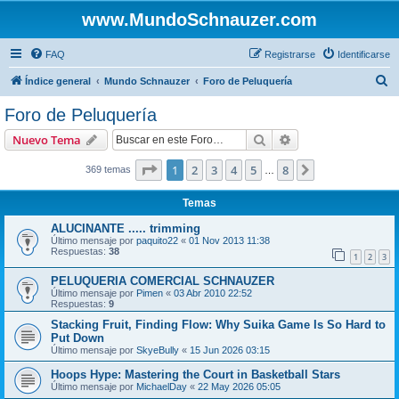
www.MundoSchnauzer.com
FAQ
Registrarse
Identificarse
B
Índice general
Mundo Schnauzer
Foro de Peluquería
u
Foro de Peluquería
s
Buscar
Búsqueda avanzad
Nuevo Tema
c
a
Página
1
de
8
1
2
3
4
5
8
Siguiente
369 temas
…
r
Temas
ALUCINANTE ..... trimming
Último mensaje por
paquito22
«
01 Nov 2013 11:38
Respuestas:
38
1
2
3
PELUQUERIA COMERCIAL SCHNAUZER
Último mensaje por
Pimen
«
03 Abr 2010 22:52
Respuestas:
9
Stacking Fruit, Finding Flow: Why Suika Game Is So Hard to
Put Down
Último mensaje por
SkyeBully
«
15 Jun 2026 03:15
Hoops Hype: Mastering the Court in Basketball Stars
Último mensaje por
MichaelDay
«
22 May 2026 05:05