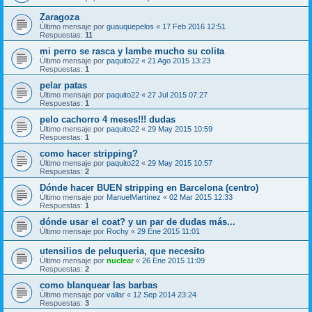
Zaragoza
Último mensaje por
guauquepelos
«
17 Feb 2016 12:51
Respuestas:
11
mi perro se rasca y lambe mucho su colita
Último mensaje por
paquito22
«
21 Ago 2015 13:23
Respuestas:
1
pelar patas
Último mensaje por
paquito22
«
27 Jul 2015 07:27
Respuestas:
1
pelo cachorro 4 meses!!! dudas
Último mensaje por
paquito22
«
29 May 2015 10:59
Respuestas:
1
como hacer stripping?
Último mensaje por
paquito22
«
29 May 2015 10:57
Respuestas:
2
Dónde hacer BUEN stripping en Barcelona (centro)
Último mensaje por
ManuelMartínez
«
02 Mar 2015 12:33
Respuestas:
1
dónde usar el coat? y un par de dudas más...
Último mensaje por
Rochy
«
29 Ene 2015 11:01
utensilios de peluqueria, que necesito
Último mensaje por
nuclear
«
26 Ene 2015 11:09
Respuestas:
2
como blanquear las barbas
Último mensaje por
vallar
«
12 Sep 2014 23:24
Respuestas:
3