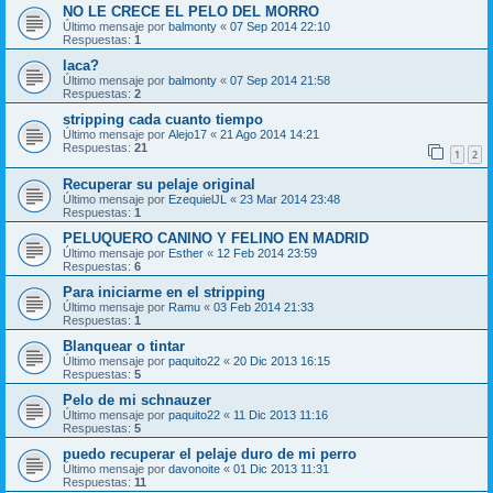
NO LE CRECE EL PELO DEL MORRO
Último mensaje por
balmonty
«
07 Sep 2014 22:10
Respuestas:
1
laca?
Último mensaje por
balmonty
«
07 Sep 2014 21:58
Respuestas:
2
stripping cada cuanto tiempo
Último mensaje por
Alejo17
«
21 Ago 2014 14:21
Respuestas:
21
1
2
Recuperar su pelaje original
Último mensaje por
EzequielJL
«
23 Mar 2014 23:48
Respuestas:
1
PELUQUERO CANINO Y FELINO EN MADRID
Último mensaje por
Esther
«
12 Feb 2014 23:59
Respuestas:
6
Para iniciarme en el stripping
Último mensaje por
Ramu
«
03 Feb 2014 21:33
Respuestas:
1
Blanquear o tintar
Último mensaje por
paquito22
«
20 Dic 2013 16:15
Respuestas:
5
Pelo de mi schnauzer
Último mensaje por
paquito22
«
11 Dic 2013 11:16
Respuestas:
5
puedo recuperar el pelaje duro de mi perro
Último mensaje por
davonoite
«
01 Dic 2013 11:31
Respuestas:
11