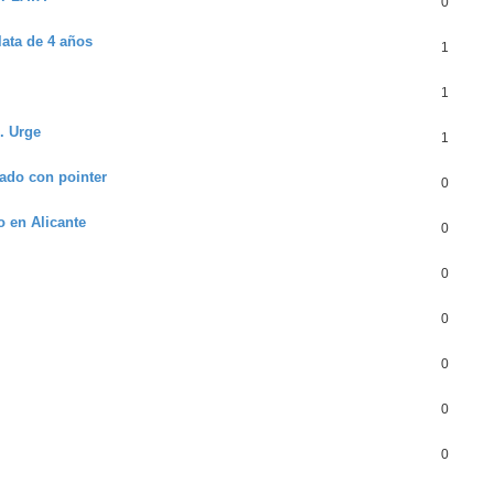
0
ata de 4 años
1
1
. Urge
1
ado con pointer
0
 en Alicante
0
0
0
0
0
0