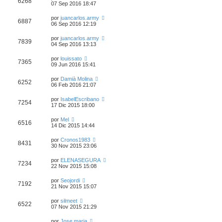
6268
07 Sep 2016 18:47
por
juancarlos.army
6887
06 Sep 2016 12:19
por
juancarlos.army
7839
04 Sep 2016 13:13
por
louissato
7365
09 Jun 2016 15:41
por
Damià Molina
6252
06 Feb 2016 21:07
por
IsabelEscribano
7254
17 Dic 2015 18:00
por
Mel
6516
14 Dic 2015 14:44
por
Cronos1983
8431
30 Nov 2015 23:06
por
ELENASEGURA
7234
22 Nov 2015 15:08
por
Seojordi
7192
21 Nov 2015 15:07
por
silmeet
6522
07 Nov 2015 21:29
por
Jose maria