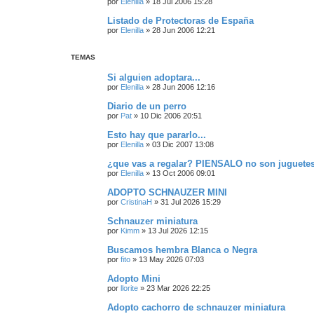
por
Elenilla
»
18 Jul 2006 15:28
Listado de Protectoras de España
por
Elenilla
»
28 Jun 2006 12:21
TEMAS
Si alguien adoptara...
por
Elenilla
»
28 Jun 2006 12:16
Diario de un perro
por
Pat
»
10 Dic 2006 20:51
Esto hay que pararlo...
por
Elenilla
»
03 Dic 2007 13:08
¿que vas a regalar? PIENSALO no son juguete
por
Elenilla
»
13 Oct 2006 09:01
ADOPTO SCHNAUZER MINI
por
CristinaH
»
31 Jul 2026 15:29
Schnauzer miniatura
por
Kimm
»
13 Jul 2026 12:15
Buscamos hembra Blanca o Negra
por
fito
»
13 May 2026 07:03
Adopto Mini
por
llorite
»
23 Mar 2026 22:25
Adopto cachorro de schnauzer miniatura