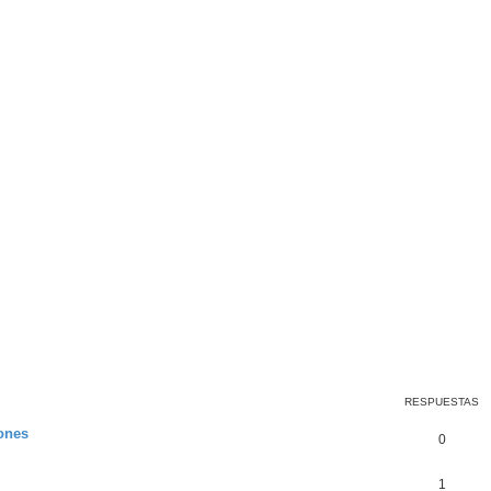
queda avanzada
RESPUESTAS
iones
0
1