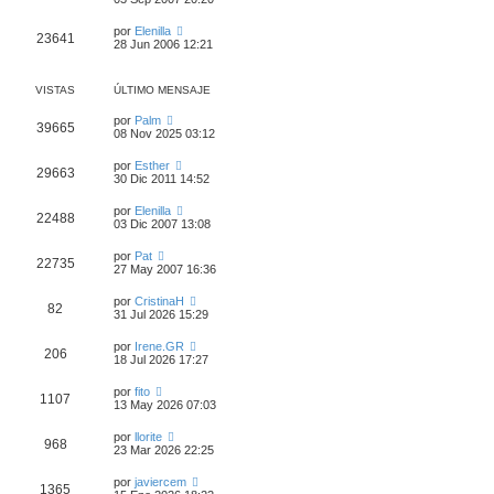
por
Elenilla
23641
28 Jun 2006 12:21
VISTAS
ÚLTIMO MENSAJE
por
Palm
39665
08 Nov 2025 03:12
por
Esther
29663
30 Dic 2011 14:52
por
Elenilla
22488
03 Dic 2007 13:08
por
Pat
22735
27 May 2007 16:36
por
CristinaH
82
31 Jul 2026 15:29
por
Irene.GR
206
18 Jul 2026 17:27
por
fito
1107
13 May 2026 07:03
por
llorite
968
23 Mar 2026 22:25
por
javiercem
1365