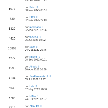
15 Ene 2026 18:22
por
Palm
1077
08 Nov 2025 03:16
por
EBG
730
02 Nov 2025 22:09
por
medinaso
1329
02 Ago 2025 12:56
por
tanyiael
4420
06 Jul 2025 02:02
por
Sally
15808
04 Oct 2022 20:46
por
limongi
4272
08 Sep 2022 00:01
por
Alresk
4595
30 Ago 2022 20:58
por
AnaFernandez1
4134
05 Jul 2022 13:47
por
Leia
5639
07 May 2022 20:54
por
MiMo
6784
24 Oct 2020 07:57
por
ZHALIG
8712