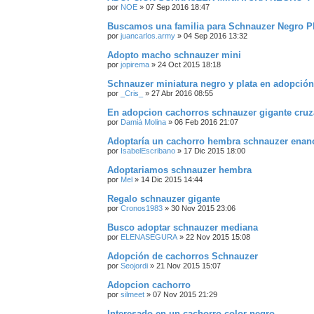
por
NOE
»
07 Sep 2016 18:47
Buscamos una familia para Schnauzer Negro Pl
por
juancarlos.army
»
04 Sep 2016 13:32
Adopto macho schnauzer mini
por
jopirema
»
24 Oct 2015 18:18
Schnauzer miniatura negro y plata en adopción
por
_Cris_
»
27 Abr 2016 08:55
En adopcion cachorros schnauzer gigante cruz
por
Damià Molina
»
06 Feb 2016 21:07
Adoptaría un cachorro hembra schnauzer enano
por
IsabelEscribano
»
17 Dic 2015 18:00
Adoptariamos schnauzer hembra
por
Mel
»
14 Dic 2015 14:44
Regalo schnauzer gigante
por
Cronos1983
»
30 Nov 2015 23:06
Busco adoptar schnauzer mediana
por
ELENASEGURA
»
22 Nov 2015 15:08
Adopción de cachorros Schnauzer
por
Seojordi
»
21 Nov 2015 15:07
Adopcion cachorro
por
silmeet
»
07 Nov 2015 21:29
Interesado en un cachorro color negro