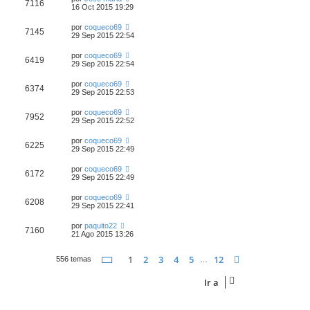
7116
16 Oct 2015 19:29
por
coqueco69
7145
29 Sep 2015 22:54
por
coqueco69
6419
29 Sep 2015 22:54
por
coqueco69
6374
29 Sep 2015 22:53
por
coqueco69
7952
29 Sep 2015 22:52
por
coqueco69
6225
29 Sep 2015 22:49
por
coqueco69
6172
29 Sep 2015 22:49
por
coqueco69
6208
29 Sep 2015 22:41
por
paquito22
7160
21 Ago 2015 13:26
Página
1
de
12
1
2
3
4
5
12
Siguiente
556 temas
…
Ir a