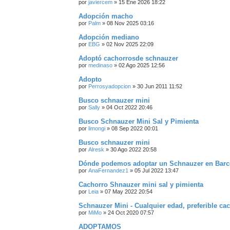
por
javiercem
»
15 Ene 2026 18:22
Adopción macho
por
Palm
»
08 Nov 2025 03:16
Adopción mediano
por
EBG
»
02 Nov 2025 22:09
Adoptó cachorrosde schnauzer
por
medinaso
»
02 Ago 2025 12:56
Adopto
por
Perrosyadopcion
»
30 Jun 2011 11:52
Busco schnauzer mini
por
Sally
»
04 Oct 2022 20:46
Busco Schnauzer Mini Sal y Pimienta
por
limongi
»
08 Sep 2022 00:01
Busco schnauzer mini
por
Alresk
»
30 Ago 2022 20:58
Dónde podemos adoptar un Schnauzer en Barc
por
AnaFernandez1
»
05 Jul 2022 13:47
Cachorro Shnauzer mini sal y pimienta
por
Leia
»
07 May 2022 20:54
Schnauzer Mini - Cualquier edad, preferible ca
por
MiMo
»
24 Oct 2020 07:57
ADOPTAMOS