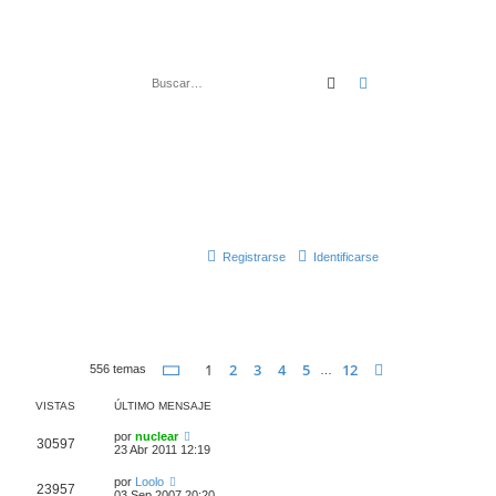
Buscar
Búsqueda avanza
Registrarse
Identificarse
Página
1
de
12
1
2
3
4
5
12
Siguiente
556 temas
…
VISTAS
ÚLTIMO MENSAJE
por
nuclear
30597
23 Abr 2011 12:19
por
Loolo
23957
03 Sep 2007 20:20