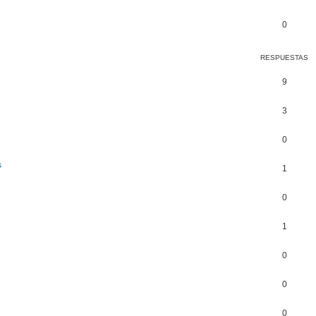
0
RESPUESTAS
9
3
0
s
1
0
1
0
0
0