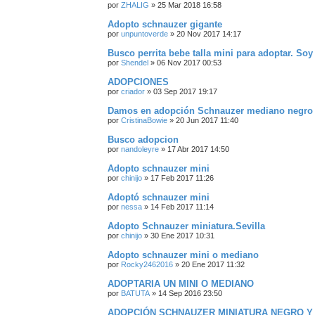
por
ZHALIG
»
25 Mar 2018 16:58
Adopto schnauzer gigante
por
unpuntoverde
»
20 Nov 2017 14:17
Busco perrita bebe talla mini para adoptar. So
por
Shendel
»
06 Nov 2017 00:53
ADOPCIONES
por
criador
»
03 Sep 2017 19:17
Damos en adopción Schnauzer mediano negro 
por
CristinaBowie
»
20 Jun 2017 11:40
Busco adopcion
por
nandoleyre
»
17 Abr 2017 14:50
Adopto schnauzer mini
por
chinijo
»
17 Feb 2017 11:26
Adoptó schnauzer mini
por
nessa
»
14 Feb 2017 11:14
Adopto Schnauzer miniatura.Sevilla
por
chinijo
»
30 Ene 2017 10:31
Adopto schnauzer mini o mediano
por
Rocky2462016
»
20 Ene 2017 11:32
ADOPTARIA UN MINI O MEDIANO
por
BATUTA
»
14 Sep 2016 23:50
ADOPCIÓN SCHNAUZER MINIATURA NEGRO Y