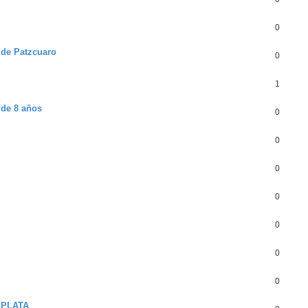
0
y de Patzcuaro
0
1
de 8 años
0
0
0
0
0
0
0
 PLATA