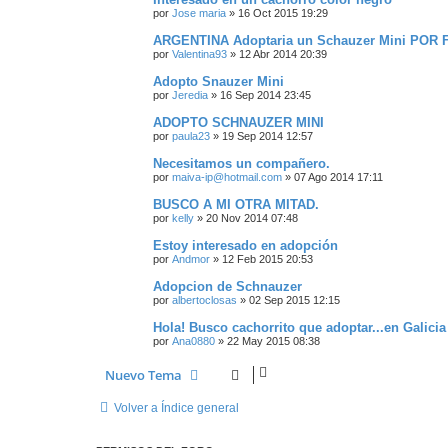
por
Jose maria
»
16 Oct 2015 19:29
ARGENTINA Adoptaria un Schauzer Mini POR FAV
por
Valentina93
»
12 Abr 2014 20:39
Adopto Snauzer Mini
por
Jeredia
»
16 Sep 2014 23:45
ADOPTO SCHNAUZER MINI
por
paula23
»
19 Sep 2014 12:57
Necesitamos un compañero.
por
maiva-ip@hotmail.com
»
07 Ago 2014 17:11
BUSCO A MI OTRA MITAD.
por
kelly
»
20 Nov 2014 07:48
Estoy interesado en adopción
por
Andmor
»
12 Feb 2015 20:53
Adopcion de Schnauzer
por
albertoclosas
»
02 Sep 2015 12:15
Hola! Busco cachorrito que adoptar...en Galicia
por
Ana0880
»
22 May 2015 08:38
Nuevo Tema
Volver a Índice general