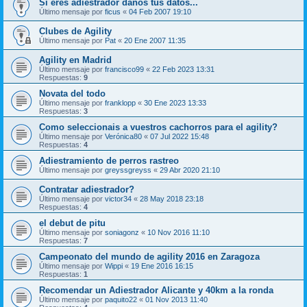
Si eres adiestrador danos tús datos...
Último mensaje por
ficus
«
04 Feb 2007 19:10
Clubes de Agility
Último mensaje por
Pat
«
20 Ene 2007 11:35
Agility en Madrid
Último mensaje por
francisco99
«
22 Feb 2023 13:31
Respuestas:
9
Novata del todo
Último mensaje por
franklopp
«
30 Ene 2023 13:33
Respuestas:
3
Como seleccionais a vuestros cachorros para el agility?
Último mensaje por
Verónica80
«
07 Jul 2022 15:48
Respuestas:
4
Adiestramiento de perros rastreo
Último mensaje por
greyssgreyss
«
29 Abr 2020 21:10
Contratar adiestrador?
Último mensaje por
victor34
«
28 May 2018 23:18
Respuestas:
4
el debut de pitu
Último mensaje por
soniagonz
«
10 Nov 2016 11:10
Respuestas:
7
Campeonato del mundo de agility 2016 en Zaragoza
Último mensaje por
Wippi
«
19 Ene 2016 16:15
Respuestas:
1
Recomendar un Adiestrador Alicante y 40km a la ronda
Último mensaje por
paquito22
«
01 Nov 2013 11:40