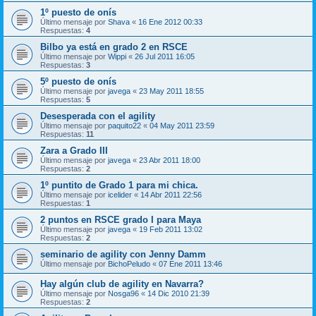
1º puesto de onís
Último mensaje por
Shava
«
16 Ene 2012 00:33
Respuestas:
4
Bilbo ya está en grado 2 en RSCE
Último mensaje por
Wippi
«
26 Jul 2011 16:05
Respuestas:
3
5º puesto de onís
Último mensaje por
javega
«
23 May 2011 18:55
Respuestas:
5
Desesperada con el agility
Último mensaje por
paquito22
«
04 May 2011 23:59
Respuestas:
11
Zara a Grado III
Último mensaje por
javega
«
23 Abr 2011 18:00
Respuestas:
2
1º puntito de Grado 1 para mi chica.
Último mensaje por
icelider
«
14 Abr 2011 22:56
Respuestas:
1
2 puntos en RSCE grado I para Maya
Último mensaje por
javega
«
19 Feb 2011 13:02
Respuestas:
2
seminario de agility con Jenny Damm
Último mensaje por
BichoPeludo
«
07 Ene 2011 13:46
Hay algún club de agility en Navarra?
Último mensaje por
Nosga96
«
14 Dic 2010 21:39
Respuestas:
2