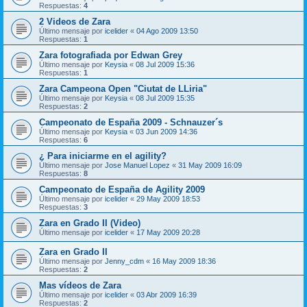
Respuestas:
4
2 Videos de Zara
Último mensaje por
icelider
«
04 Ago 2009 13:50
Respuestas:
1
Zara fotografiada por Edwan Grey
Último mensaje por
Keysia
«
08 Jul 2009 15:36
Respuestas:
1
Zara Campeona Open "Ciutat de LLiria"
Último mensaje por
Keysia
«
08 Jul 2009 15:35
Respuestas:
2
Campeonato de España 2009 - Schnauzer´s
Último mensaje por
Keysia
«
03 Jun 2009 14:36
Respuestas:
6
¿ Para iniciarme en el agility?
Último mensaje por
Jose Manuel Lopez
«
31 May 2009 16:09
Respuestas:
8
Campeonato de España de Agility 2009
Último mensaje por
icelider
«
29 May 2009 18:53
Respuestas:
3
Zara en Grado II (Video)
Último mensaje por
icelider
«
17 May 2009 20:28
Zara en Grado II
Último mensaje por
Jenny_cdm
«
16 May 2009 18:36
Respuestas:
2
Mas vídeos de Zara
Último mensaje por
icelider
«
03 Abr 2009 16:39
Respuestas:
2