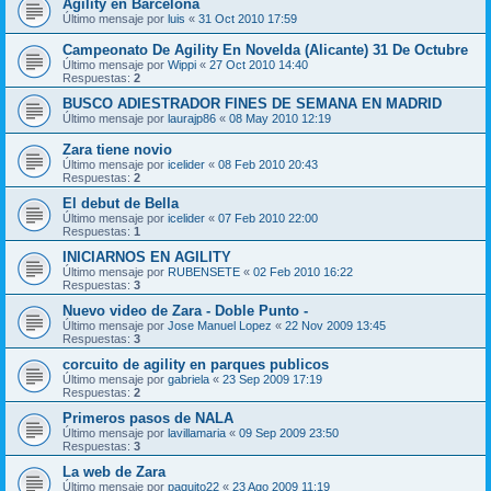
Agility en Barcelona
Último mensaje por
luis
«
31 Oct 2010 17:59
Campeonato De Agility En Novelda (Alicante) 31 De Octubre
Último mensaje por
Wippi
«
27 Oct 2010 14:40
Respuestas:
2
BUSCO ADIESTRADOR FINES DE SEMANA EN MADRID
Último mensaje por
laurajp86
«
08 May 2010 12:19
Zara tiene novio
Último mensaje por
icelider
«
08 Feb 2010 20:43
Respuestas:
2
El debut de Bella
Último mensaje por
icelider
«
07 Feb 2010 22:00
Respuestas:
1
INICIARNOS EN AGILITY
Último mensaje por
RUBENSETE
«
02 Feb 2010 16:22
Respuestas:
3
Nuevo video de Zara - Doble Punto -
Último mensaje por
Jose Manuel Lopez
«
22 Nov 2009 13:45
Respuestas:
3
corcuito de agility en parques publicos
Último mensaje por
gabriela
«
23 Sep 2009 17:19
Respuestas:
2
Primeros pasos de NALA
Último mensaje por
lavillamaria
«
09 Sep 2009 23:50
Respuestas:
3
La web de Zara
Último mensaje por
paquito22
«
23 Ago 2009 11:19