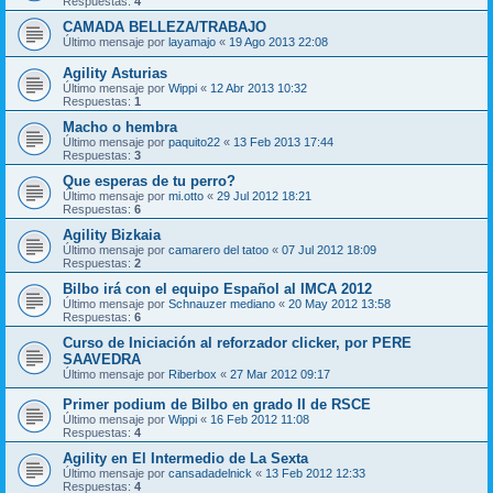
Respuestas:
4
CAMADA BELLEZA/TRABAJO
Último mensaje por
layamajo
«
19 Ago 2013 22:08
Agility Asturias
Último mensaje por
Wippi
«
12 Abr 2013 10:32
Respuestas:
1
Macho o hembra
Último mensaje por
paquito22
«
13 Feb 2013 17:44
Respuestas:
3
Que esperas de tu perro?
Último mensaje por
mi.otto
«
29 Jul 2012 18:21
Respuestas:
6
Agility Bizkaia
Último mensaje por
camarero del tatoo
«
07 Jul 2012 18:09
Respuestas:
2
Bilbo irá con el equipo Español al IMCA 2012
Último mensaje por
Schnauzer mediano
«
20 May 2012 13:58
Respuestas:
6
Curso de Iniciación al reforzador clicker, por PERE
SAAVEDRA
Último mensaje por
Riberbox
«
27 Mar 2012 09:17
Primer podium de Bilbo en grado II de RSCE
Último mensaje por
Wippi
«
16 Feb 2012 11:08
Respuestas:
4
Agility en El Intermedio de La Sexta
Último mensaje por
cansadadelnick
«
13 Feb 2012 12:33
Respuestas:
4