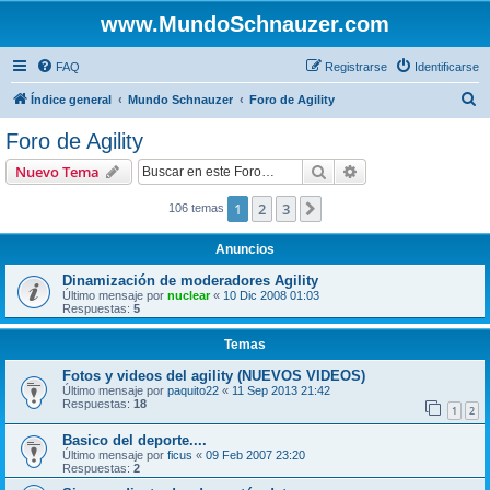
www.MundoSchnauzer.com
FAQ
Registrarse
Identificarse
B
Índice general
Mundo Schnauzer
Foro de Agility
u
Foro de Agility
s
Buscar
Búsqueda avanzad
Nuevo Tema
c
a
1
2
3
Siguiente
106 temas
r
Anuncios
Dinamización de moderadores Agility
Último mensaje por
nuclear
«
10 Dic 2008 01:03
Respuestas:
5
Temas
Fotos y videos del agility (NUEVOS VIDEOS)
Último mensaje por
paquito22
«
11 Sep 2013 21:42
Respuestas:
18
1
2
Basico del deporte....
Último mensaje por
ficus
«
09 Feb 2007 23:20
Respuestas:
2