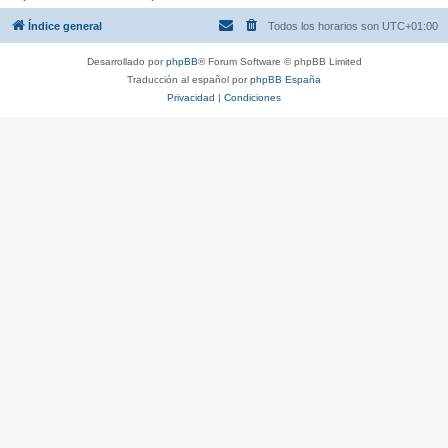
Índice general
Todos los horarios son
UTC+01:00
Desarrollado por
phpBB
® Forum Software © phpBB Limited
Traducción al español por
phpBB España
Privacidad
|
Condiciones