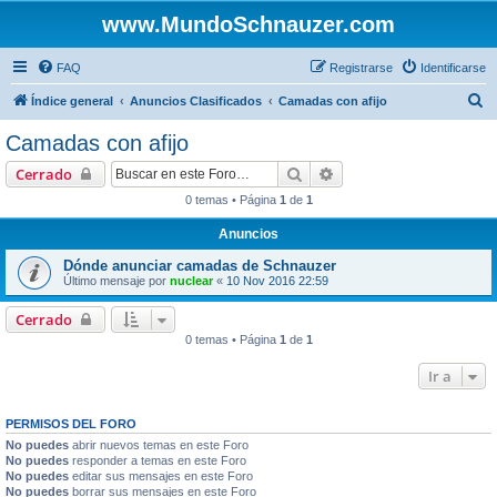
www.MundoSchnauzer.com
FAQ
Registrarse
Identificarse
B
Índice general
Anuncios Clasificados
Camadas con afijo
u
Camadas con afijo
s
Buscar
Búsqueda avanzada
Cerrado
c
0 temas • Página
1
de
1
a
Anuncios
r
Dónde anunciar camadas de Schnauzer
Último mensaje por
nuclear
«
10 Nov 2016 22:59
Cerrado
0 temas • Página
1
de
1
Ir a
PERMISOS DEL FORO
No puedes
abrir nuevos temas en este Foro
No puedes
responder a temas en este Foro
No puedes
editar sus mensajes en este Foro
No puedes
borrar sus mensajes en este Foro