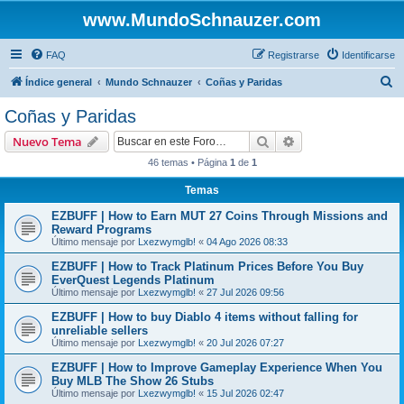
www.MundoSchnauzer.com
FAQ
Registrarse
Identificarse
B
Índice general
Mundo Schnauzer
Coñas y Paridas
u
Coñas y Paridas
s
Buscar
Búsqueda avanzad
Nuevo Tema
c
46 temas • Página
1
de
1
a
Temas
r
EZBUFF | How to Earn MUT 27 Coins Through Missions and
Reward Programs
Último mensaje por
Lxezwymglb!
«
04 Ago 2026 08:33
EZBUFF | How to Track Platinum Prices Before You Buy
EverQuest Legends Platinum
Último mensaje por
Lxezwymglb!
«
27 Jul 2026 09:56
EZBUFF | How to buy Diablo 4 items without falling for
unreliable sellers
Último mensaje por
Lxezwymglb!
«
20 Jul 2026 07:27
EZBUFF | How to Improve Gameplay Experience When You
Buy MLB The Show 26 Stubs
Último mensaje por
Lxezwymglb!
«
15 Jul 2026 02:47