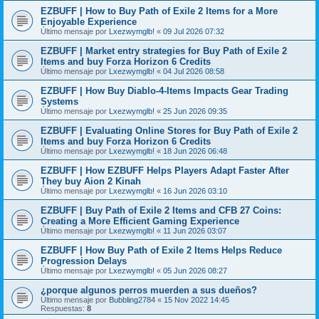
EZBUFF | How to Buy Path of Exile 2 Items for a More
Enjoyable Experience
Último mensaje por
Lxezwymglb!
«
09 Jul 2026 07:32
EZBUFF | Market entry strategies for Buy Path of Exile 2
Items and buy Forza Horizon 6 Credits
Último mensaje por
Lxezwymglb!
«
04 Jul 2026 08:58
EZBUFF | How Buy Diablo-4-Items Impacts Gear Trading
Systems
Último mensaje por
Lxezwymglb!
«
25 Jun 2026 09:35
EZBUFF | Evaluating Online Stores for Buy Path of Exile 2
Items and buy Forza Horizon 6 Credits
Último mensaje por
Lxezwymglb!
«
18 Jun 2026 06:48
EZBUFF | How EZBUFF Helps Players Adapt Faster After
They buy Aion 2 Kinah
Último mensaje por
Lxezwymglb!
«
16 Jun 2026 03:10
EZBUFF | Buy Path of Exile 2 Items and CFB 27 Coins:
Creating a More Efficient Gaming Experience
Último mensaje por
Lxezwymglb!
«
11 Jun 2026 03:07
EZBUFF | How Buy Path of Exile 2 Items Helps Reduce
Progression Delays
Último mensaje por
Lxezwymglb!
«
05 Jun 2026 08:27
¿porque algunos perros muerden a sus dueños?
Último mensaje por
Bubbling2784
«
15 Nov 2022 14:45
Respuestas:
8