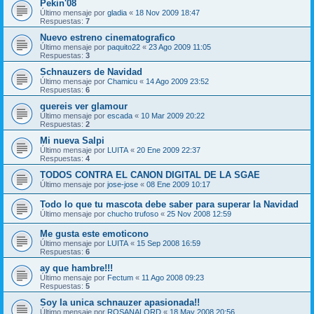
Pekin'08
Último mensaje por
gladia
«
18 Nov 2009 18:47
Respuestas:
7
Nuevo estreno cinematografico
Último mensaje por
paquito22
«
23 Ago 2009 11:05
Respuestas:
3
Schnauzers de Navidad
Último mensaje por
Chamicu
«
14 Ago 2009 23:52
Respuestas:
6
quereis ver glamour
Último mensaje por
escada
«
10 Mar 2009 20:22
Respuestas:
2
Mi nueva Salpi
Último mensaje por
LUITA
«
20 Ene 2009 22:37
Respuestas:
4
TODOS CONTRA EL CANON DIGITAL DE LA SGAE
Último mensaje por
jose-jose
«
08 Ene 2009 10:17
Todo lo que tu mascota debe saber para superar la Navidad
Último mensaje por
chucho trufoso
«
25 Nov 2008 12:59
Me gusta este emoticono
Último mensaje por
LUITA
«
15 Sep 2008 16:59
Respuestas:
6
ay que hambre!!!
Último mensaje por
Fectum
«
11 Ago 2008 09:23
Respuestas:
5
Soy la unica schnauzer apasionada!!
Último mensaje por
ROSANALORD
«
18 May 2008 20:56