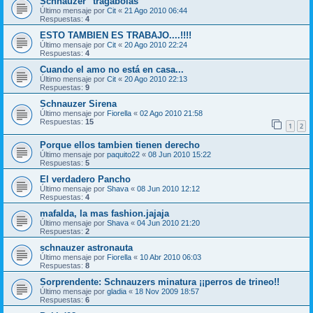
Schnauzer "tragabolas"
Último mensaje por
Cit
«
21 Ago 2010 06:44
Respuestas:
4
ESTO TAMBIEN ES TRABAJO....!!!!
Último mensaje por
Cit
«
20 Ago 2010 22:24
Respuestas:
4
Cuando el amo no está en casa...
Último mensaje por
Cit
«
20 Ago 2010 22:13
Respuestas:
9
Schnauzer Sirena
Último mensaje por
Fiorella
«
02 Ago 2010 21:58
Respuestas:
15
1
2
Porque ellos tambien tienen derecho
Último mensaje por
paquito22
«
08 Jun 2010 15:22
Respuestas:
5
El verdadero Pancho
Último mensaje por
Shava
«
08 Jun 2010 12:12
Respuestas:
4
mafalda, la mas fashion.jajaja
Último mensaje por
Shava
«
04 Jun 2010 21:20
Respuestas:
2
schnauzer astronauta
Último mensaje por
Fiorella
«
10 Abr 2010 06:03
Respuestas:
8
Sorprendente: Schnauzers minatura ¡¡perros de trineo!!
Último mensaje por
gladia
«
18 Nov 2009 18:57
Respuestas:
6