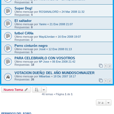
Respuestas:
4
Super Dog!
Último mensaje por
ROSANALORD
«
24 Mar 2008 11:32
Respuestas:
4
El saltador
Último mensaje por
Yanire
«
21 Ene 2008 21:07
Respuestas:
8
futbol CANa
Último mensaje por
May&Jordan
«
16 Ene 2008 19:07
Respuestas:
2
Perro cinturón negro
Último mensaje por
Josié
«
12 Ene 2008 01:13
Respuestas:
5
PARA CELEBRARLO CON VOSOTROS
Último mensaje por
Mª Jose
«
06 Ene 2008 21:42
Respuestas:
18
1
2
VOTACION DUEÑ@ DEL AÑO MUNDOSCHNAUZER
Último mensaje por
Mibarbas
«
18 Dic 2007 18:17
Respuestas:
26
1
2
Nuevo Tema
46 temas • Página
1
de
1
Ir a
PERMISOS DEL FORO