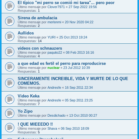
El típico "mi perro se comió mi tarea"... pero peor
Último mensaje por
Clover7971
«
27 Sep 2022 19:56
Respuestas:
1
Sirena de ambulacia
Último mensaje por
merlonmi
«
20 Nov 2020 04:22
Respuestas:
2
Aullidos
Último mensaje por
YURI
«
25 Oct 2013 19:24
Respuestas:
14
videos con schnauzers
Último mensaje por
paquito22
«
08 Feb 2013 16:16
Respuestas:
4
a que edad es fertil el perro para reproducirse
Último mensaje por
nuclear
«
23 Jul 2012 10:39
Respuestas:
1
SINCERAMENTE INCREIBLE, VIDA Y MURTE DE LO QUE
COMEMOS.
Último mensaje por
Andresfe
«
16 Sep 2011 22:34
Video Keka
Último mensaje por
Andresfe
«
05 Sep 2011 23:25
Respuestas:
7
Yo Zipo
Último mensaje por
Desdichado
«
13 Oct 2010 00:27
! QUE MIEEEDO !!
Último mensaje por
Shava
«
06 Sep 2010 18:09
Respuestas:
5