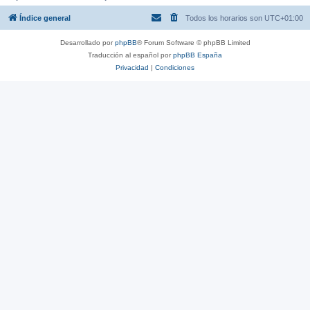
Índice general
Todos los horarios son
UTC+01:00
Desarrollado por
phpBB
® Forum Software © phpBB Limited
Traducción al español por
phpBB España
Privacidad
|
Condiciones