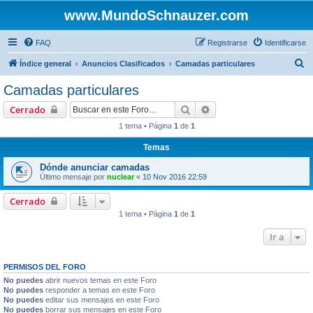
www.MundoSchnauzer.com
FAQ
Registrarse
Identificarse
B
Índice general
Anuncios Clasificados
Camadas particulares
u
Camadas particulares
s
Buscar
Búsqueda avanzada
Cerrado
c
1 tema • Página
1
de
1
a
Temas
r
Dónde anunciar camadas
Último mensaje por
nuclear
«
10 Nov 2016 22:59
Cerrado
1 tema • Página
1
de
1
Ir a
PERMISOS DEL FORO
No puedes
abrir nuevos temas en este Foro
No puedes
responder a temas en este Foro
No puedes
editar sus mensajes en este Foro
No puedes
borrar sus mensajes en este Foro