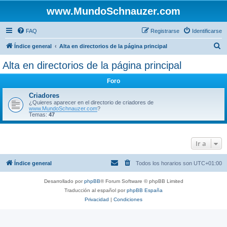
www.MundoSchnauzer.com
FAQ
Registrarse
Identificarse
B
Índice general
Alta en directorios de la página principal
u
Alta en directorios de la página principal
s
Foro
c
a
Criadores
¿Quieres aparecer en el directorio de criadores de
r
www.MundoSchnauzer.com
?
Temas:
47
Ir a
Índice general
Todos los horarios son
UTC+01:00
Desarrollado por
phpBB
® Forum Software © phpBB Limited
Traducción al español por
phpBB España
Privacidad
|
Condiciones