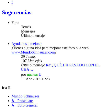
Buscar
Sugerencias
Foro
Temas
Mensajes
Último mensaje
Ayúdanos a mejorar
¿Tienes alguna idea para mejorar este foro o la web
www.MundoSchnauzer.com
?
29
Temas
107
Mensajes
Último mensaje
Re: ¿QUÉ HA PASADO CON EL
CHA…
Ver
por
nuclear
último
11 Abr 2015 11:23
mensaje
Ir a
Mundo Schnauzer
↳ Preséntate
↳ Foro General