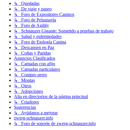
↳ Quedadas
↳ De viaje y paseo
↳ Foro de Expositores Caninos
↳ Foro de Peluquería
↳ Foro de Agility
↳ Schnauzer Gigante: Sometido a pruebas de trabajo
↳ Salud y enfermedades
↳ Foro de Etología Canina
↳ Descansen en Paz
↳ Coñas y Paridas
Anuncios Clasificados
↳ Camadas con afijo
↳ Camadas particulares
↳ Compro perro
↳ Montas
↳ Otros
↳ Adopciones
Alta en directorios de la página principal
↳ Criadores
Sugerencias
↳ Ayúdanos a mejorar
zwerg-schnauzer.info
↳ Foro de soporte de zwerg-schnauzer.info